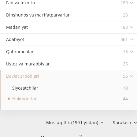
Fan va texnika
189
Dinshunos va ma’rifatparvarlar
28
Madaniyat
188
Adabiyot
361
Qahramonlar
16
Ustoz va murabbiylar
25
Davlat arboblari
56
Siyosatchilar
10
Hukmdorlar
44
Mustaqillik (1991 yildan)
Saralash