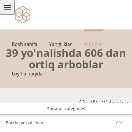
Bosh sahifa
Yangiliklar
Arboblar
39 yo'nalishda 606 dan
ortiq arboblar
Loyiha haqida
O`zbekcha
Show all categories
Barcha yo'nalishlar
606