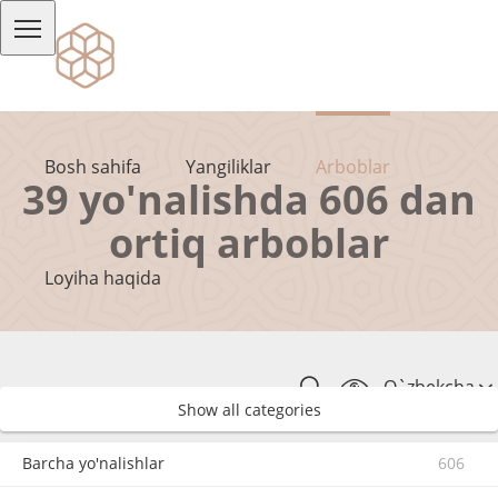
Bosh sahifa
Yangiliklar
Arboblar
39 yo'nalishda 606 dan
ortiq arboblar
Loyiha haqida
O`zbekcha
Show all categories
Barcha yo'nalishlar
606