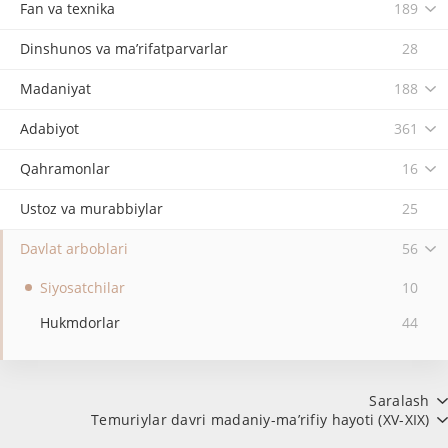
Fan va texnika
189
Dinshunos va ma’rifatparvarlar
28
Madaniyat
188
Adabiyot
361
Qahramonlar
16
Ustoz va murabbiylar
25
Davlat arboblari
56
Siyosatchilar
10
Hukmdorlar
44
Saralash
Temuriylar davri madaniy-ma’rifiy hayoti (XV-XIX)