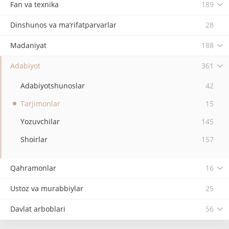
Fan va texnika
189
Dinshunos va ma’rifatparvarlar
28
Madaniyat
188
Adabiyot
361
Adabiyotshunoslar
42
Tarjimonlar
15
Yozuvchilar
145
Shoirlar
157
Qahramonlar
16
Ustoz va murabbiylar
25
Davlat arboblari
56