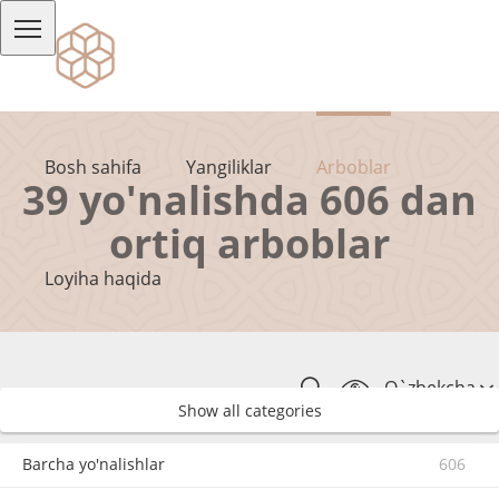
Bosh sahifa
Yangiliklar
Arboblar
39 yo'nalishda 606 dan
ortiq arboblar
Loyiha haqida
O`zbekcha
Show all categories
Barcha yo'nalishlar
606