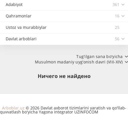
Adabiyot
361
Qahramonlar
16
Ustoz va murabbiylar
25
Davlat arboblari
56
Tug'ilgan sana bo'yicha
Musulmon madaniy uyg’onish davri (VIII-XIV)
Ничего не найдено
Arboblar.uz
© 2026 Davlat axborot tizimlarini yaratish va qo'llab-
quvvatlash bo'yicha Yagona integrator UZINFOCOM