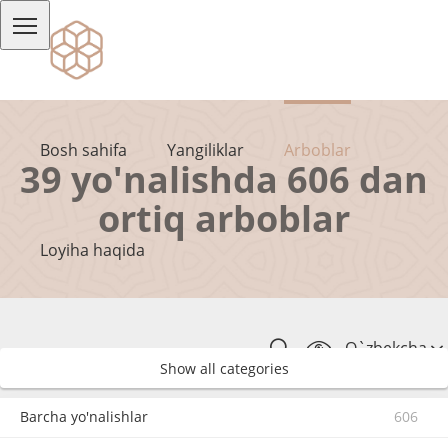
Bosh sahifa
Yangiliklar
Arboblar
39 yo'nalishda 606 dan
ortiq arboblar
Loyiha haqida
O`zbekcha
Show all categories
Barcha yo'nalishlar
606