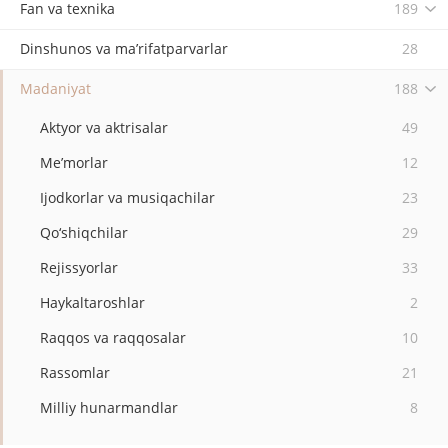
Fan va texnika
189
Dinshunos va ma’rifatparvarlar
28
Madaniyat
188
Aktyor va aktrisalar
49
Me’morlar
12
Ijodkorlar va musiqachilar
23
Qo‘shiqchilar
29
Rejissyorlar
33
Haykaltaroshlar
2
Raqqos va raqqosalar
10
Rassomlar
21
Milliy hunarmandlar
8