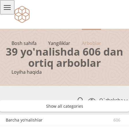
Bosh sahifa
Yangiliklar
Arboblar
39 yo'nalishda 606 dan
ortiq arboblar
Loyiha haqida
O`zbekcha
Show all categories
Barcha yo'nalishlar
606