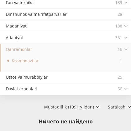
Fan va texnika
189
Dinshunos va ma’rifatparvarlar
28
Madaniyat
188
Adabiyot
361
Qahramonlar
16
Kosmonavtlar
1
Ustoz va murabbiylar
25
Davlat arboblari
56
Mustaqillik (1991 yildan)
Saralash
Ничего не найдено