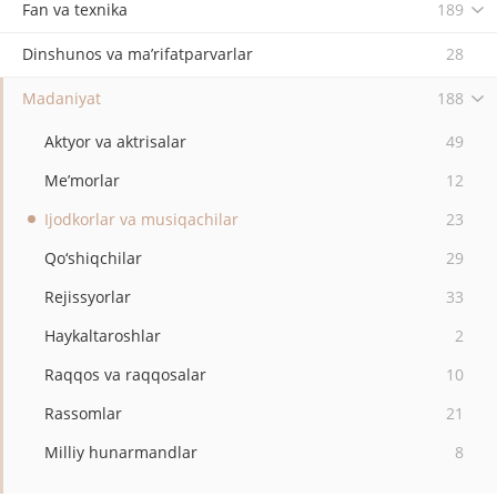
Fan va texnika
189
Dinshunos va ma’rifatparvarlar
28
Madaniyat
188
Aktyor va aktrisalar
49
Me’morlar
12
Ijodkorlar va musiqachilar
23
Qo‘shiqchilar
29
Rejissyorlar
33
Haykaltaroshlar
2
Raqqos va raqqosalar
10
Rassomlar
21
Milliy hunarmandlar
8