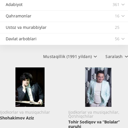
Adabiyot
361
Qahramonlar
16
Ustoz va murabbiylar
25
Davlat arboblari
56
Mustaqillik (1991 yildan)
Saralash
Ijodkorlar va musiqachilar
Ijodkorlar va musiqachilar,
Qo‘shiqchilar
Shohakimov Aziz
Tohir Sodiqov va “Bolalar”
guruhi