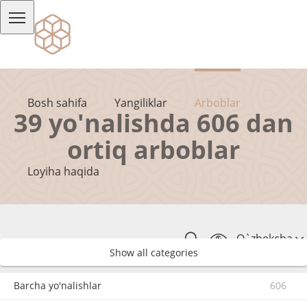
Bosh sahifa
Yangiliklar
Arboblar
39 yo'nalishda 606 dan
ortiq arboblar
Loyiha haqida
O`zbekcha
Show all categories
Barcha yo'nalishlar
606