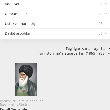
Adabiyot
361
Qahramonlar
16
Ustoz va murabbiylar
25
Davlat arboblari
56
Tug'ilgan sana bo'yicha
Turkiston ma’rifatparvarlari (1865-1938)
Ijodkorlar va musiqachilar,
Rassomlar, Shoirlar
Komil Xorazmiy