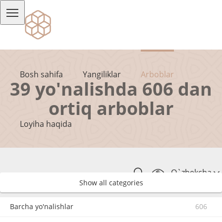
Bosh sahifa
Yangiliklar
Arboblar
39 yo'nalishda 606 dan
ortiq arboblar
Loyiha haqida
O`zbekcha
Show all categories
Barcha yo'nalishlar
606