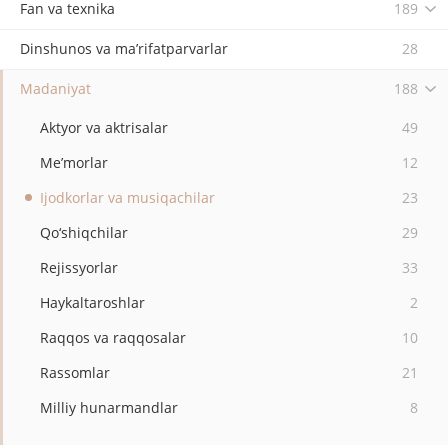
Fan va texnika
189
Dinshunos va ma’rifatparvarlar
28
Madaniyat
188
Aktyor va aktrisalar
49
Me’morlar
12
Ijodkorlar va musiqachilar
23
Qo‘shiqchilar
29
Rejissyorlar
33
Haykaltaroshlar
2
Raqqos va raqqosalar
10
Rassomlar
21
Milliy hunarmandlar
8