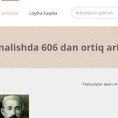
Arboblar
Loyiha haqida
nalishda 606 dan ortiq a
Temuriylar davri ma