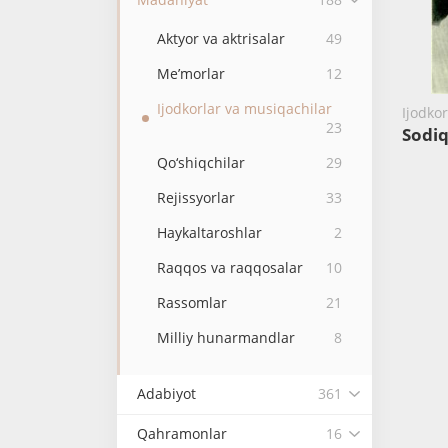
Aktyor va aktrisalar
49
Me’morlar
12
Ijodkorlar va musiqachilar
Ijodko
23
Sodiq
Qo‘shiqchilar
29
Rejissyorlar
33
Haykaltaroshlar
2
Raqqos va raqqosalar
10
Rassomlar
21
Milliy hunarmandlar
8
Adabiyot
361
Qahramonlar
16