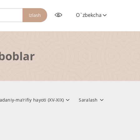
O`zbekcha
Izlash
rboblar
daniy-ma’rifiy hayoti (XV-XIX)
Saralash