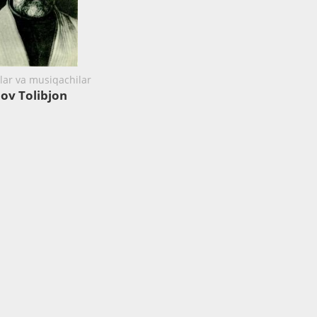
rlar va musiqachilar
ov Tolibjon