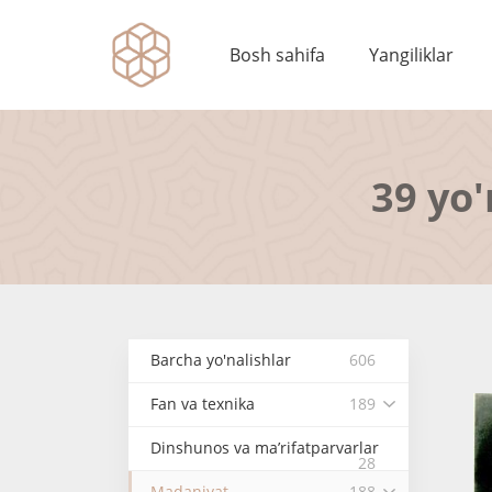
Bosh sahifa
Yangiliklar
39 yo'
Barcha yo'nalishlar
606
Fan va texnika
189
Dinshunos va ma’rifatparvarlar
28
Madaniyat
188