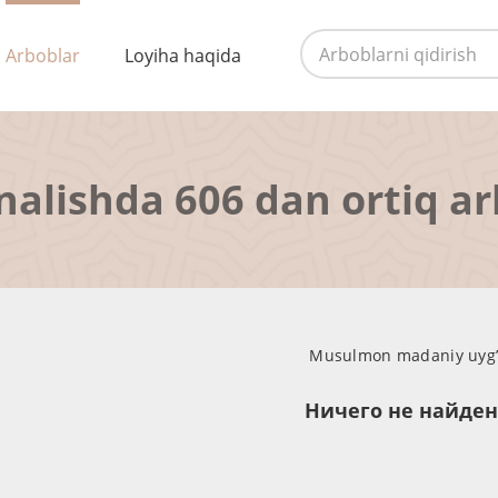
Arboblar
Loyiha haqida
nalishda 606 dan ortiq a
Musulmon madaniy uyg’on
Ничего не найде