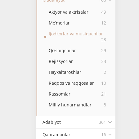
Aktyor va aktrisalar
49
Me’morlar
12
Ijodkorlar va musiqachilar
23
Qo‘shiqchilar
29
Rejissyorlar
33
Haykaltaroshlar
2
Raqqos va raqqosalar
10
Rassomlar
21
Milliy hunarmandlar
8
Adabiyot
361
Qahramonlar
16