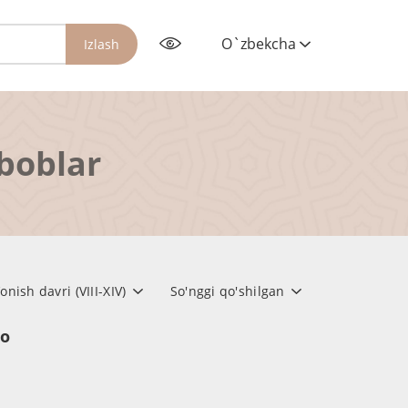
O`zbekcha
Izlash
rboblar
ish davri (VIII-XIV)
So'nggi qo'shilgan
но