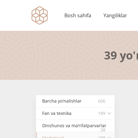
Bosh sahifa
Yangiliklar
39 yo'
Barcha yo'nalishlar
606
Fan va texnika
189
Dinshunos va ma’rifatparvarlar
28
Madaniyat
188