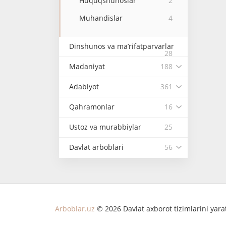
Huquqshunoslar
2
Muhandislar
4
Dinshunos va ma’rifatparvarlar
28
Madaniyat
188
Adabiyot
361
Qahramonlar
16
Ustoz va murabbiylar
25
Davlat arboblari
56
Arboblar.uz
© 2026 Davlat axborot tizimlarini yar