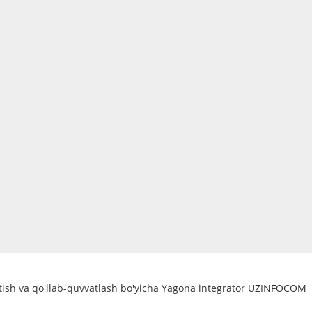
atish va qo'llab-quvvatlash bo'yicha Yagona integrator UZINFOCOM