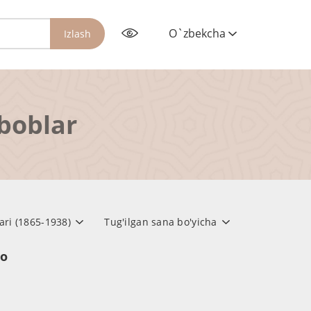
O`zbekcha
Izlash
rboblar
lari (1865-1938)
Tug'ilgan sana bo'yicha
но