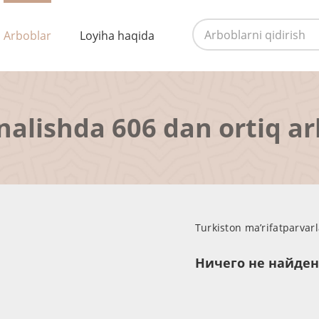
Arboblar
Loyiha haqida
nalishda 606 dan ortiq a
Turkiston ma’rifatparvar
Ничего не найде