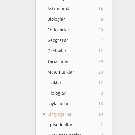
Astronomlar
14
Biologlar
9
Shifokorlar
20
Geograflar
7
Geologlar
12
Tarixchilar
29
Matematiklar
29
Fiziklar
12
Filologlar
9
Faylasuflar
18
Kimyogarlar
10
Iqtisodchilar
2