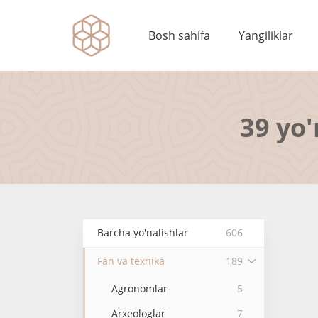
Bosh sahifa
Yangiliklar
39 yo'
Barcha yo'nalishlar
606
Fan va texnika
189
Agronomlar
5
Arxeologlar
7