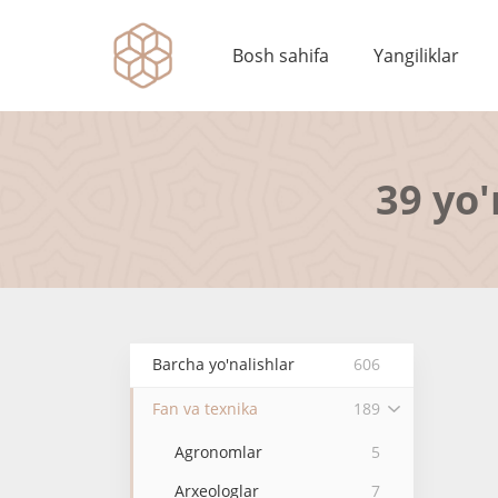
Bosh sahifa
Yangiliklar
39 yo'
Barcha yo'nalishlar
606
Fan va texnika
189
Agronomlar
5
Arxeologlar
7