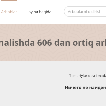
Arboblar
Loyiha haqida
nalishda 606 dan ortiq a
Temuriylar davri madan
Ничего не найде