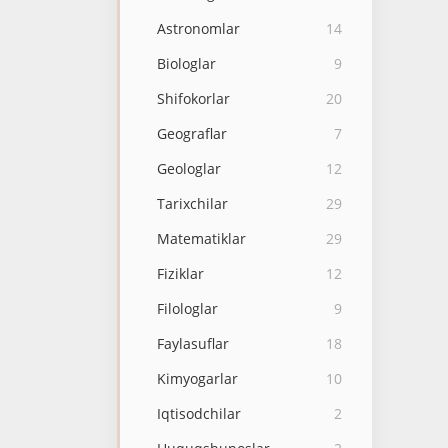
Astronomlar
14
Biologlar
9
Shifokorlar
20
Geograflar
7
Geologlar
12
Tarixchilar
29
Matematiklar
29
Fiziklar
12
Filologlar
9
Faylasuflar
18
Kimyogarlar
10
Iqtisodchilar
2