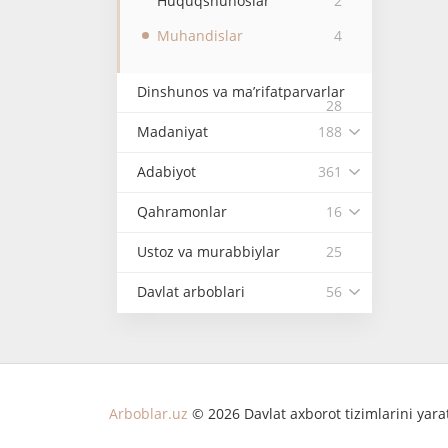
Huquqshunoslar
2
Muhandislar
4
Dinshunos va ma’rifatparvarlar
28
Madaniyat
188
Adabiyot
361
Qahramonlar
16
Ustoz va murabbiylar
25
Davlat arboblari
56
Arboblar.uz
© 2026 Davlat axborot tizimlarini yar