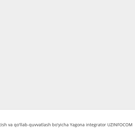
atish va qo'llab-quvvatlash bo'yicha Yagona integrator UZINFOCOM