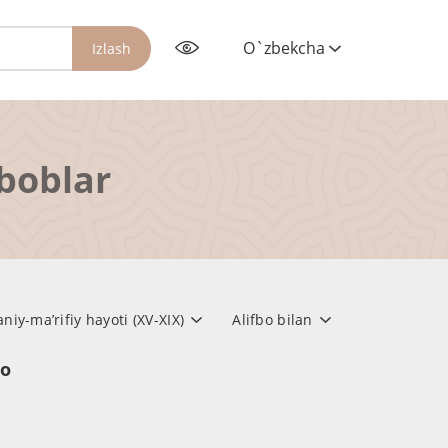
O`zbekcha
Izlash
rboblar
iy-ma’rifiy hayoti (XV-XIX)
Alifbo bilan
но