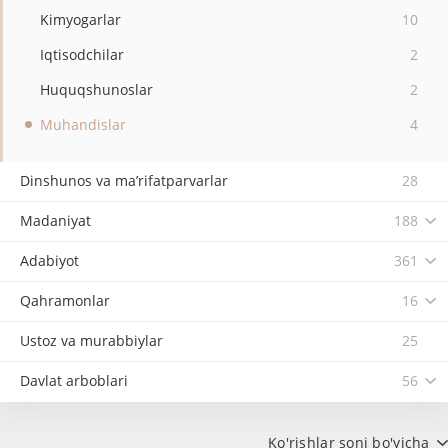
Kimyogarlar
10
Iqtisodchilar
2
Huquqshunoslar
2
Muhandislar
4
Dinshunos va ma’rifatparvarlar
28
Madaniyat
188
Adabiyot
361
Qahramonlar
16
Ustoz va murabbiylar
25
Davlat arboblari
56
Ko'rishlar soni bo'yicha