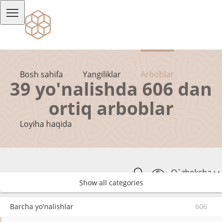
Bosh sahifa
Yangiliklar
Arboblar
39 yo'nalishda 606 dan
ortiq arboblar
Loyiha haqida
O`zbekcha
Show all categories
Barcha yo'nalishlar
606