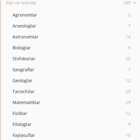
Fan va texnika
189
Agronomlar
5
Arxeologlar
7
Astronomlar
14
Biologlar
9
Shifokorlar
20
Geograflar
7
Geologlar
12
Tarixchilar
29
Matematiklar
29
Fiziklar
12
Filologlar
9
Faylasuflar
18