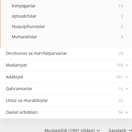
Kimyogarlar
10
Iqtisodchilar
2
Huquqshunoslar
2
Muhandislar
4
Dinshunos va ma’rifatparvarlar
28
Madaniyat
188
Adabiyot
361
Qahramonlar
16
Ustoz va murabbiylar
25
Davlat arboblari
56
Mustaqillik (1991 yildan)
Saralash