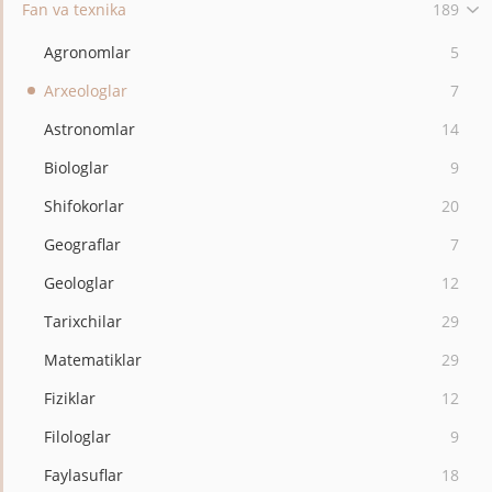
Fan va texnika
189
Agronomlar
5
Arxeologlar
7
Astronomlar
14
Biologlar
9
Shifokorlar
20
Geograflar
7
Geologlar
12
Tarixchilar
29
Matematiklar
29
Fiziklar
12
Filologlar
9
Faylasuflar
18