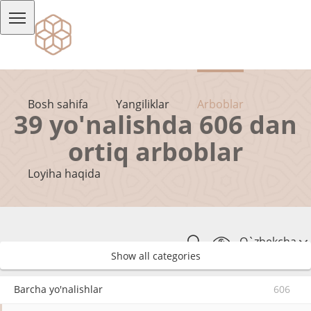
Bosh sahifa
Yangiliklar
Arboblar
39 yo'nalishda 606 dan
ortiq arboblar
Loyiha haqida
O`zbekcha
Show all categories
Barcha yo'nalishlar
606