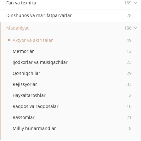
Fan va texnika
189
Dinshunos va ma’rifatparvarlar
28
Madaniyat
188
Aktyor va aktrisalar
49
Me’morlar
12
Ijodkorlar va musiqachilar
23
Qo‘shiqchilar
29
Rejissyorlar
33
Haykaltaroshlar
2
Raqqos va raqqosalar
10
Rassomlar
21
Milliy hunarmandlar
8