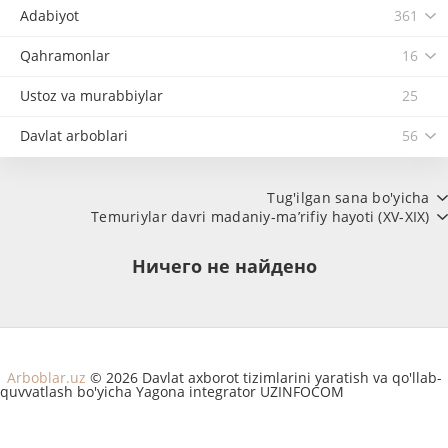
Adabiyot
361
Qahramonlar
16
Ustoz va murabbiylar
25
Davlat arboblari
56
Tug'ilgan sana bo'yicha
Temuriylar davri madaniy-ma’rifiy hayoti (XV-XIX)
Ничего не найдено
Arboblar.uz
© 2026 Davlat axborot tizimlarini yaratish va qo'llab-
quvvatlash bo'yicha Yagona integrator UZINFOCOM