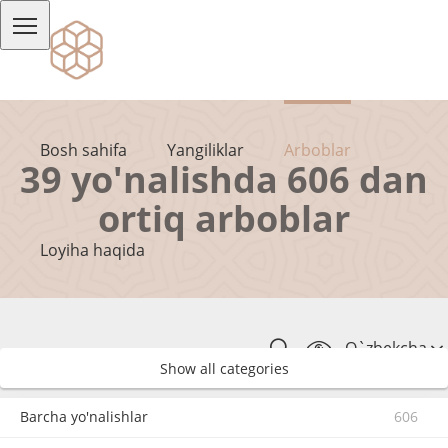
Bosh sahifa
Yangiliklar
Arboblar
39 yo'nalishda 606 dan
ortiq arboblar
Loyiha haqida
O`zbekcha
Show all categories
Barcha yo'nalishlar
606