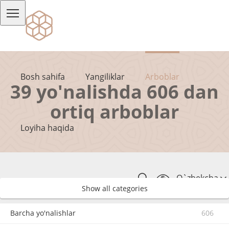
Bosh sahifa
Yangiliklar
Arboblar
39 yo'nalishda 606 dan
ortiq arboblar
Loyiha haqida
O`zbekcha
Show all categories
Barcha yo'nalishlar
606