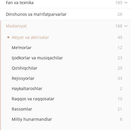
Fan va texnika
189
Dinshunos va ma’rifatparvarlar
28
Madaniyat
188
Aktyor va aktrisalar
49
Me’morlar
12
Ijodkorlar va musiqachilar
23
Qo‘shiqchilar
29
Rejissyorlar
33
Haykaltaroshlar
2
Raqqos va raqqosalar
10
Rassomlar
21
Milliy hunarmandlar
8