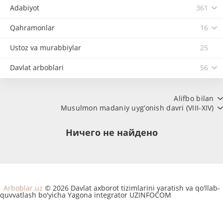
Adabiyot
361
Qahramonlar
16
Ustoz va murabbiylar
25
Davlat arboblari
56
Alifbo bilan
Musulmon madaniy uyg’onish davri (VIII-XIV)
Ничего не найдено
Arboblar.uz
© 2026 Davlat axborot tizimlarini yaratish va qo'llab-
quvvatlash bo'yicha Yagona integrator UZINFOCOM