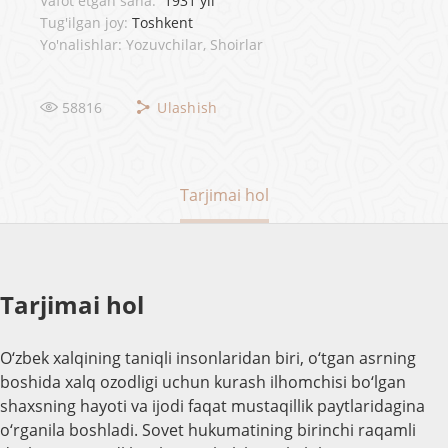
Vafot etgan sana:
1931 yil
Tug'ilgan joy:
Toshkent
Yo'nalishlar: Yozuvchilar, Shoirlar
58816
Ulashish
Tarjimai hol
Tarjimai hol
O‘zbek xalqining taniqli insonlaridan biri, o‘tgan asrning
boshida xalq ozodligi uchun kurash ilhomchisi bo‘lgan
shaxsning hayoti va ijodi faqat mustaqillik paytlaridagina
o‘rganila boshladi. Sovet hukumatining birinchi raqamli