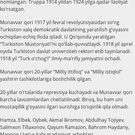
nomlangan. Truppa 1914 yildan 1924 yilga qadar faoliyat
ko‘rsatgan.
Munavvar qori 1917 yil fevral revolyutsiyasidan so‘ng
Turkiston xalq demokratik davlatining yaratilish g‘oyasini
ochiqdan-ochiq ifoda qiladi. U Qo‘qonda yaratilgan
“Turkiston Muxtoriyati”ni qo‘llab-quvvatlaydi. 1918 yil aprel
oyida Turkiston davlat universiteti rektori etib tayinlanadi.
1918 yil “Turk o‘chog‘i” ilmiy-ma’rifiy jamiyatini ochadi.
Munavvar qori 20-yillar “Milliy ittifoq” va “Milliy istiqlol”
yashirin tashkilotlariga boshchilik qilgan.
20-yillar o‘rtalarida repressiya kuchayadi va Munavvar qori
barcha lavozimlardan chetlatilinadi. Biroq, bu ham uni
mustaqillik g‘oyasini ilgari surishiga to‘sqinlik qila olmadi.
Hamza, Elbek, Oybek, Akmal Ikromov, Abdulhay Tojiyev,
Salimxon Tillaxonov, Qayum Ramazon, Bahrom Haydariy,
Mannon Uyg‘ur kabi madaniyat arboblari,