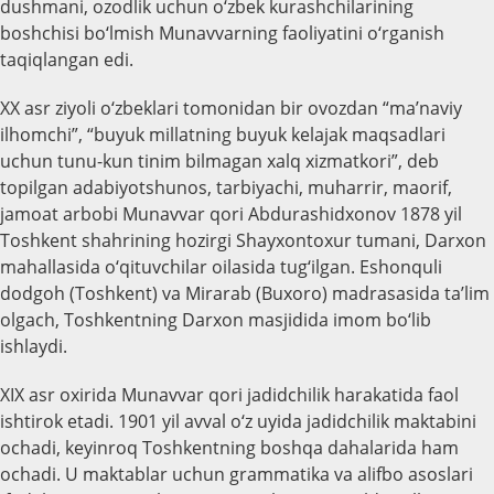
dushmani, ozodlik uchun o‘zbek kurashchilarining
boshchisi bo‘lmish Munavvarning faoliyatini o‘rganish
taqiqlangan edi.
XX asr ziyoli o‘zbeklari tomonidan bir ovozdan “ma’naviy
ilhomchi”, “buyuk millatning buyuk kelajak maqsadlari
uchun tunu-kun tinim bilmagan xalq xizmatkori”, deb
topilgan adabiyotshunos, tarbiyachi, muharrir, maorif,
jamoat arbobi Munavvar qori Abdurashidxonov 1878 yil
Toshkent shahrining hozirgi Shayxontoxur tumani, Darxon
mahallasida o‘qituvchilar oilasida tug‘ilgan. Eshonquli
dodgoh (Toshkent) va Mirarab (Buxoro) madrasasida ta’lim
olgach, Toshkentning Darxon masjidida imom bo‘lib
ishlaydi.
XIX asr oxirida Munavvar qori jadidchilik harakatida faol
ishtirok etadi. 1901 yil avval o‘z uyida jadidchilik maktabini
ochadi, keyinroq Toshkentning boshqa dahalarida ham
ochadi. U maktablar uchun grammatika va alifbo asoslari