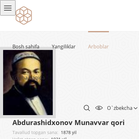
Bosh sahifa
Yangiliklar
Arboblar
Loyiha haqida
O`zbekcha
Abdurashidxonov Munavvar qori
Tavallud topgan sana:
1878 yil