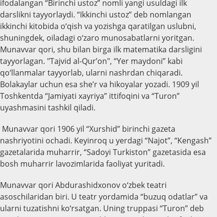
ifodalangan “Birinchi ustoz” nomli yangi usuldagi ilk
darslikni tayyorlaydi. “Ikkinchi ustoz” deb nomlangan
ikkinchi kitobida o‘qish va yozishga qaratilgan uslubni,
shuningdek, oiladagi o‘zaro munosabatlarni yoritgan.
Munavvar qori, shu bilan birga ilk matematika darsligini
tayyorlagan. "Tajvid al-Qur’on", “Yer maydoni” kabi
qo‘llanmalar tayyorlab, ularni nashrdan chiqaradi.
Bolakaylar uchun esa she’r va hikoyalar yozadi. 1909 yil
Toshkentda “Jamiyati xayriya” ittifoqini va “Turon”
uyashmasini tashkil qiladi.
Munavvar qori 1906 yil “Xurshid” birinchi gazeta
nashriyotini ochadi. Keyinroq u yerdagi “Najot”, “Kengash”
gazetalarida muharrir, “Sadoyi Turkiston” gazetasida esa
bosh muharrir lavozimlarida faoliyat yuritadi.
Munavvar qori Abdurashidxonov o‘zbek teatri
asoschilaridan biri. U teatr yordamida “buzuq odatlar” va
ularni tuzatishni ko‘rsatgan. Uning truppasi “Turon” deb