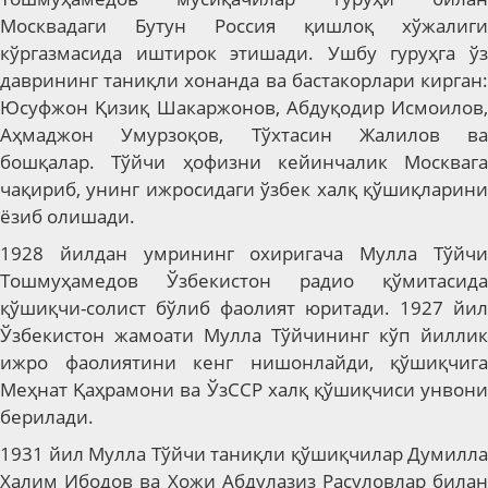
Москвадаги Бутун Россия қишлоқ хўжалиги
кўргазмасида иштирок этишади. Ушбу гуруҳга ўз
даврининг таниқли хонанда ва бастакорлари кирган:
Юсуфжон Қизиқ Шакаржонов, Абдуқодир Исмоилов,
Аҳмаджон Умурзоқов, Тўхтасин Жалилов ва
бошқалар. Тўйчи ҳофизни кейинчалик Москвага
чақириб, унинг ижросидаги ўзбек халқ қўшиқларини
ёзиб олишади.
1928 йилдан умрининг охиригача Мулла Тўйчи
Тошмуҳамедов Ўзбекистон радио қўмитасида
қўшиқчи-солист бўлиб фаолият юритади. 1927 йил
Ўзбекистон жамоати Мулла Тўйчининг кўп йиллик
ижро фаолиятини кенг нишонлайди, қўшиқчига
Меҳнат Қаҳрамони ва ЎзССР халқ қўшиқчиси унвони
берилади.
1931 йил Мулла Тўйчи таниқли қўшиқчилар Думилла
Халим Ибодов ва Хожи Абдулазиз Расуловлар билан