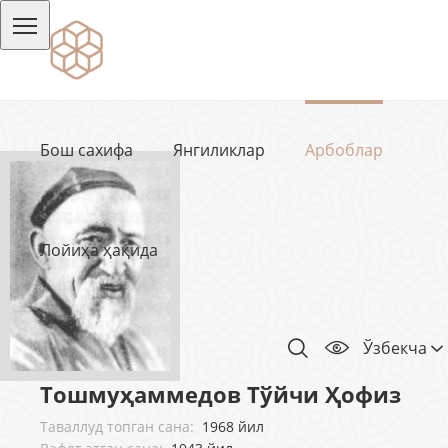
Бош сахифа
Янгиликлар
Арбоблар
Лойиҳа ҳақида
Ўзбекча
Тошмуҳаммедов Тўйчи Ҳофиз
Таваллуд топган сана:
1968 йил