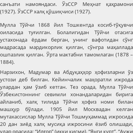
санъати намояндаси. ЎзССР Меҳнат қаҳрамони
(1927). ЎзССР халқ қўшиқчиси (1927).
Мулла Тўйчи 1868 йил Тошкентда косиб-тўқувчи
оиласида туғилган. Болалигидан Тўйчи отасига
устахонада ёрдам берган, унинг вафотидан сўнг
мадрасада мардикорлик қилган, сўнгра маҳаллада
ошпазлик қилган. Ўрта мактабни тамомлаган (1878 –
1884).
Нарзихон, Мадумар ва Абдуқаҳҳор ҳофизларни ўз
устози деб билган. Кейинчалик маҳоратли ижрода
улардан ҳам ўзиб кетган.
Тез орада, Мулла Тўйчи
Ўзбекистоннинг севимли хонандаларидан бирига
айланиб, халқ тилида Тўйчи ҳофиз номи билан
машҳур бўлади. 1905 йил Москвадан келган
мутахассислар Мулла Тўйчи Тошмуҳаммад ижросида
20 дан зиёд халқ мусиқа ижросини ёзиб олишади,
улар орасида: “Илғор” (икки қисми), “Янги курт”, “Аужи