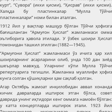
курт”, “Сувора” (икки қисми), “Ҳисрав” (икки қисми).
Халқда бу пластинкалар “Мулла Тўйчи
пластинкалари” номи билан аталган.
1912 йил у вақтлар машҳур бўлган Тўйчи ҳофизга
бағишланган “Армуғон Ҳислат” жамланмаси омма
эътиборига ҳавола этилади. У ўзбек шоири Ҳислат
томонидан ташкил этилган (1882—1945).
“Армуғони Ҳислат” жамланмаси ўз ичига ҳар хил
шоирларнинг асарларини олиб, унда 100 дан зиёд
шеърлар мавжуд. Уларнинг кўпи Мулла Тўйчи
репертуарига тегишли. Жамланма муаллифи ҳофиз
кунга солган қўшиқларни ҳам сақлаб қолган.
Агар Октябрь жамоат инқилобидан аввал хонанда
кичик давраларда иштирок этган бўлса, совет
даврида унинг иқтидори кенг оммага намоён бўлган:
у катта концертларда иштирок этали. 1923 йил
Тошмуҳамедов мусиқачилар гуруҳи билан