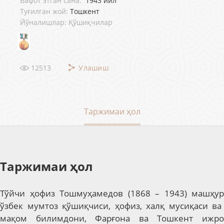
Вафот этган сана:
1943 йил
Туғилган жой:
Тошкент
Йўналишлар: Қўшиқчилар
12513
Улашиш
Таржимаи ҳол
Таржимаи ҳол
Тўйчи ҳофиз Тошмуҳамедов
(
1868 – 1943
) машҳур
ўзбек мумтоз қўшиқ
чиси, ҳофиз, халқ мусиқаси ва
мақом билимдони, Фарғона ва Тошкент ижро