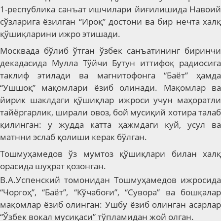
1-республика санъат ишчилари йиғилишида Навоий
сўзларига ёзилган “Ироқ” достони ва бир нечта халқ
қўшиқларини ижро этишади.
Москвада бўлиб ўтган ўзбек санъатининг биринчи
декадасида Мулла Тўйчи Бутун иттифоқ радиосига
таклиф этилади ва магнитофонга “Баёт” ҳамда
“Ушшоқ” мақомлари ёзиб олинади. Мақомлар ва
йирик шаклдаги қўшиқлар ижроси учун маҳоратли
тайёргарлик, ширали овоз, бой мусиқий хотира талаб
қилинган: у жудда катта ҳажмдаги куй, усул ва
матнни эслаб қолиши керак бўлган.
Тошмуҳамедов ўз мумтоз қўшиқлари билан халқ
орасида шуҳрат қозонган.
В.А.Успенский томонидан Тошмуҳамедов ижросида
“Чоргоҳ”, “Баёт”, “Кўчабоғи”, “Сувора” ва бошқалар
мақомлар ёзиб олинган: Ушбу ёзиб олинган асарлар
“Ўзбек вокал мусиқаси” тўпламидан жой олган.