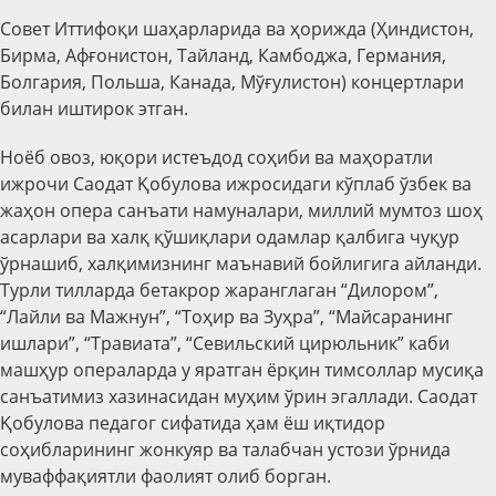
Совет Иттифоқи шаҳарларида ва ҳорижда (Ҳиндистон,
Бирма, Афғонистон, Тайланд, Камбоджа, Германия,
Болгария, Польша, Канада, Мўғулистон) концертлари
билан иштирок этган.
Ноёб овоз, юқори истеъдод соҳиби ва маҳоратли
ижрочи Саодат Қобулова ижросидаги кўплаб ўзбек ва
жаҳон опера санъати намуналари, миллий мумтоз шоҳ
асарлари ва халқ қўшиқлари одамлар қалбига чуқур
ўрнашиб, халқимизнинг маънавий бойлигига айланди.
Турли тилларда бетакрор жаранглаган “Дилором”,
“Лайли ва Мажнун”, “Тоҳир ва Зуҳра”, “Майсаранинг
ишлари”, “Травиата”, “Севильский цирюльник” каби
машҳур операларда у яратган ёрқин тимсоллар мусиқа
санъатимиз хазинасидан муҳим ўрин эгаллади. Саодат
Қобулова педагог сифатида ҳам ёш иқтидор
соҳибларининг жонкуяр ва талабчан устози ўрнида
муваффақиятли фаолият олиб борган.