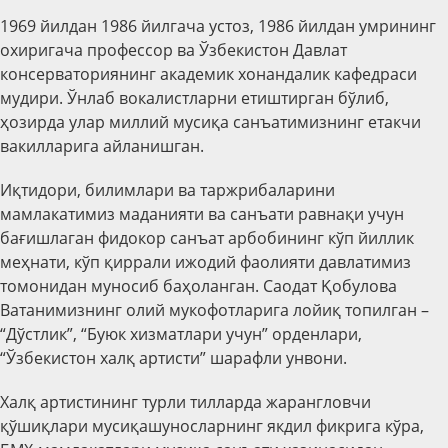
1969 йилдан 1986 йилгача устоз, 1986 йилдан умрининг
охиригача профессор ва Ўзбекистон Давлат
консерваториянинг академик хонандалик кафедраси
мудири. Ўнлаб вокалистларни етиштирган бўлиб,
ҳозирда улар миллий мусиқа санъатимизнинг етакчи
вакилларига айланишган.
Иқтидори, билимлари ва таржрибаларини
мамлакатимиз маданияти ва санъати равнақи учун
бағишлаган фидокор санъат арбобининг кўп йиллик
меҳнати, кўп қиррали ижодий фаолияти давлатимиз
томонидан муносиб баҳоланган. Саодат Қобулова
Ватанимизнинг олий мукофотларига лойиқ топилган –
“Дўстлик”, “Буюк хизматлари учун” орденлари,
“Ўзбекистон халқ артисти” шарафли унвони.
Халқ артистининг турли тилларда жарангловчи
қўшиқлари мусиқашуносларнинг якдил фикрига кўра,