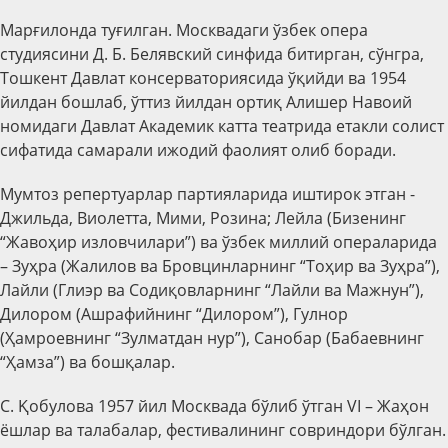
Марғилонда туғилган. Москвадаги ўзбек опера
студиясини Д. Б. Белявский синфида битирган, сўнгра,
Тошкент Давлат консерваториясида ўқийди ва 1954
йилдан бошлаб, ўттиз йилдан ортиқ Алишер Навоий
номидаги Давлат Академик катта театрида етакли солист
сифатида самарали ижодий фаолият олиб боради.
Мумтоз репертуарлар партияларида иштирок этган -
Джильда, Виолетта, Мими, Розина; Лейла (Бизенинг
“Жавоҳир изловчилари”) ва ўзбек миллий операларида
– Зуҳра (Жалилов ва Бровцинларнинг “Тоҳир ва Зуҳра”),
Лайли (Глиэр ва Содиқовларнинг “Лайли ва Мажнун”),
Дилором (Ашрафийнинг “Дилором”), Гулнор
(Ҳамроевнинг “Зулматдан нур”), Санобар (Бабаевнинг
“Ҳамза”) ва бошқалар.
С. Қобулова 1957 йил Москвада бўлиб ўтган VI – Жаҳон
ёшлар ва талабалар, фестивалининг совриндори бўлган.