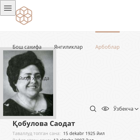
Бош сахифа
Янгиликлар
Арбоблар
Лойиҳа ҳақида
Ўзбекча
Қобулова Саодат
Таваллуд топган сана:
15 dekabr 1925 йил