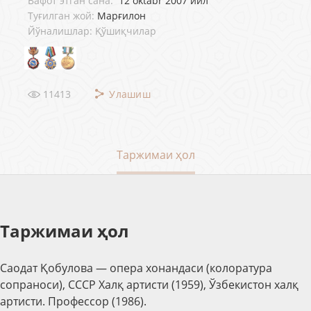
Вафот этган сана:
12 oktabr 2007 йил
Туғилган жой:
Марғилон
Йўналишлар: Қўшиқчилар
11413
Улашиш
Таржимаи ҳол
Таржимаи ҳол
Саодат Қобулова — опера хонандаси (колоратура
сопраноси), СССР Халқ артисти (1959), Ўзбекистон халқ
артисти. Профессор (1986).