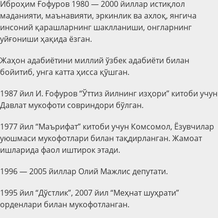
Иброҳим Ғофуров 1980 — 2000 йиллар истиқлол
маданияти, маънавияти, эркинлик ва ахлоқ, янгича
инсоний қарашларнинг шаклланиши, онгларнинг
уйғониши ҳақида ёзган.
Жаҳон адабиётини миллий ўзбек адабиёти билан
бойитиб, унга катта ҳисса қўшган.
1987 йил И. Ғофуров “Ўттиз йилнинг изҳори” китоби учун
Давлат мукофоти совриндори бўлган.
1977 йил “Маърифат” китоби учун Комсомол, Ёзувчилар
уюшмаси мукофотлари билан тақдирланган. Жамоат
ишларида фаол иштирок этади.
1996 — 2005 йиллар Олий Мажлис депутати.
1995 йил “Дўстлик”, 2007 йил “Меҳнат шуҳрати”
орденлари билан мукофотланган.