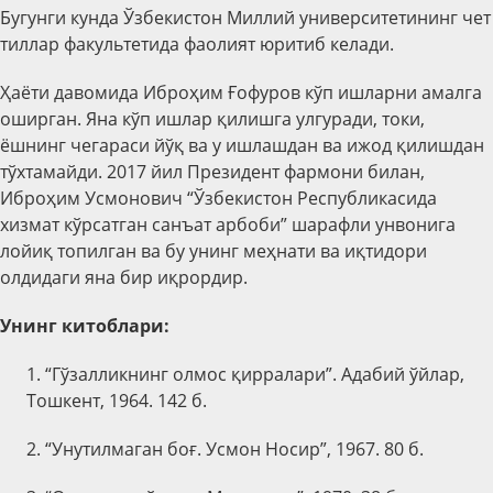
Бугунги кунда Ўзбекистон Миллий университетининг чет
тиллар факультетида фаолият юритиб келади.
Ҳаёти давомида Иброҳим Ғофуров кўп ишларни амалга
оширган. Яна кўп ишлар қилишга улгуради, токи,
ёшнинг чегараси йўқ ва у ишлашдан ва ижод қилишдан
тўхтамайди. 2017 йил Президент фармони билан,
Иброҳим Усмонович “Ўзбекистон Республикасида
хизмат кўрсатган санъат арбоби” шарафли унвонига
лойиқ топилган ва бу унинг меҳнати ва иқтидори
олдидаги яна бир иқрордир.
Унинг китоблари:
1. “Гўзалликнинг олмос қирралари”. Адабий ўйлар,
Тошкент, 1964. 142 б.
2. “Унутилмаган боғ. Усмон Носир”, 1967. 80 б.