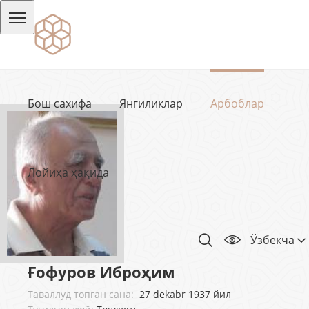
Бош сахифа
Янгиликлар
Арбоблар
Лойиҳа ҳақида
Ўзбекча
Ғофуров Иброҳим
Таваллуд топган сана:
27 dekabr 1937 йил