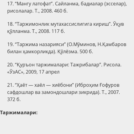
17. “Мангу латофат”. Сайланма, бадиалар (эсселар),
рисолалар. Т., 2008. 460 б.
18. “Таржимонлик мутахассислигига кириш”. Ўқув
қўлланма. Т., 2008. 117 б.
19. “Таржима назарияси” (О.Мўминов, Н.Қамбаров
билан ҳамкорликда). Қўлёзма. 500 б.
20. “Қуръон таржималари: Тажрибалар”. Рисола.
«ЎзАС», 2009, 17 апрел
21. “Ҳаёт — хаёл — хиёбони” (Иброҳим Ғофуров
сафдошлар ва замондошлари зикрида). Т., 2007.
372 б.
Таржималари: