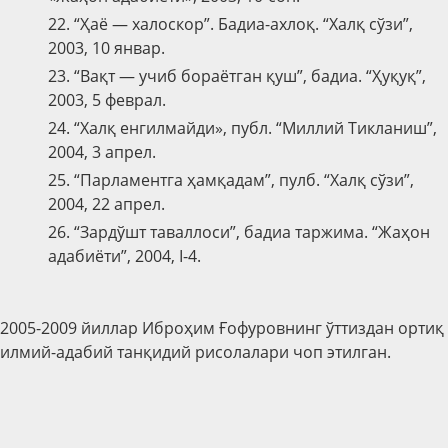
22. “Ҳаё — халоскор”. Бадиа-ахлоқ. “Халқ сўзи”,
2003, 10 январ.
23. “Вақт — учиб бораётган қуш”, бадиа. “Ҳуқуқ”,
2003, 5 феврал.
24. “Халқ енгилмайди», публ. “Миллий Тикланиш”,
2004, 3 апрел.
25. “Парламентга ҳамқадам”, пулб. “Халқ сўзи”,
2004, 22 апрел.
26. “Зардўшт таваллоси”, бадиа таржима. “Жаҳон
адабиёти”, 2004, I-4.
2005-2009 йиллар Иброҳим Ғ
о
фуровнинг ўттиздан ортиқ
илмий-адабий танқидий рисолалари
чоп этилган
.