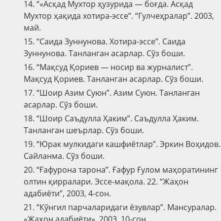
14. “«Асқад Мухтор ҳузурида — боғда. Асқад
Мухтор ҳақида хотира-эссе”. “Гулчеҳралар”. 2003,
май.
15. “Саида Зуннунова. Хотира-эссе”. Саида
Зуннунова. Танланган асарлар. Сўз боши.
16. “Мақсуд Қориев — носир ва журналист”.
Мақсуд Қориев. Танланган асарлар. Сўз боши.
17. “Шоир Азим Суюн”. Азим Суюн. Танланган
асарлар. Сўз боши.
18. “Шоир Саъдулла Ҳаким”. Саъдулла Ҳаким.
Танланган шеърлар. Сўз боши.
19. “Юрак мулкидаги кашфиётлар”. Эркин Воҳидов.
Сайланма. Сўз боши.
20. “Ғафурона тарона”. Ғафур Ғулом маҳоратининг
олтин қирралари. Эссе-мақола. 22. “Жаҳон
адабиёти”, 2003, 4-сон.
21. “Кўнгил парчаларидаги ёзувлар”. Мансуралар.
«Жаҳон адабиёти», 2003, 10-сон.