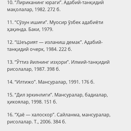
10. “Лириканинг юраги”. Адабий-танқидий
мақолалар, 1982. 272 б.
11. “Сўзун ишиғи”. Муосир ўзбек адабиёти
ҳақинда. Баки, 1979.
12. “Шеърият — изланиш демак”. Адабий-
танқидий очерк, 1984. 222 б.
13. “Ўттиз йилнинг изҳори”. Илмий-танқидий
рисолалар, 1987. 398 б.
14. “Илтижо”. Мансуралар, 1991. 176 б.
15. “Дил эркинлиги”. Мансуралар, бадиалар,
ҳикоялар, 1998. 151 б.
16. “Ҳаё — халоскор”. Сайланма, мансуралар,
рисолалар. Т., 2006. 384 б.