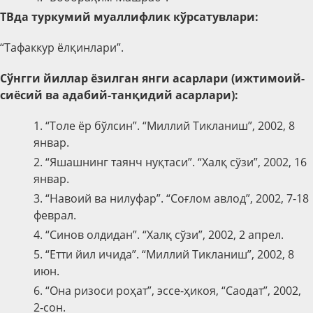
ТВда туркумий муаллифлик кўрсатувлари:
“Тафаккур ёлқинлари”.
Сўнгги йиллар ёзилган янги асарлари (ижтимоий-
сиёсий ва адабий-танқидий асарлари):
1. “Толе ёр бўлсин”. “Миллий Тикланиш”, 2002, 8
январ.
2. “Яшашнинг таянч нуқтаси”. “Халқ сўзи”, 2002, 16
январ.
3. “Навоий ва нилуфар”. “Соғлом авлод”, 2002, 7-18
феврал.
4. “Синов олдидан”. “Халқ сўзи”, 2002, 2 апрел.
5. “Етти йил ичида”. “Миллий Тикланиш”, 2002, 8
июн.
6. “Она ризоси роҳат”, эссе-ҳикоя, “Саодат”, 2002,
2-сон.