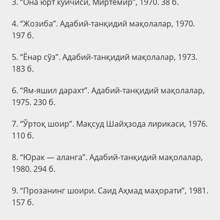
3. “Она юрт куйчиси, Миртемир”, 1970. 38 б.
4. “Жозиба”. Адабий-танқидий мақолалар, 1970.
197 б.
5. “Ёнар сўз”. Адабий-танқидий мақолалар, 1973.
183 б.
6. “Ям-яшил дарахт”. Адабий-танқидий мақолалар,
1975. 230 б.
7. “Ўртоқ шоир”. Мақсуд Шайҳзода лирикаси, 1976.
110 б.
8. “Юрак — аланга”. Адабий-танқидий мақолалар,
1980. 294 б.
9. “Прозанинг шоири. Саид Аҳмад маҳорати”, 1981.
157 б.