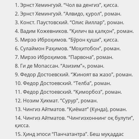
1. Эрнст Хемингуэй. “Чол ва денгиз”, қисса.
2. Эрнст Хемингуэй. “Алвидо, қурол”, роман.
3. Конст. Паустовский. “Олис йиллар”, роман.
4. Вадим Кожевников. “Қилич ва қалқон”, роман.
5. Мирзо Иброҳимов. “Бўрон қуши”, қисса.
6. Сулаймон Раҳимов. “Моҳитобон”, роман.
7. Мирзо Иброҳимов. “Парвона”, роман.
8. Ги де Мопассан. “Азизим”», роман.
9. Федор Достоевский. “Жиноят ва жазо”, роман.
10. Федор Достоевский. “Телба”, роман.
11. Федор Достоевский. “Қиморбоз”, роман.
12. Нозим Ҳикмат. “Сурур”, роман.
13. Чингиз Айтматов. “Қиёмат” (Кунда), роман.
14. Чингиз Айтматов. “Чингизхоннинг оқ булути”,
қисса.
15. Ҳинд эпоси “Панчатантра”. Беш муқаддас