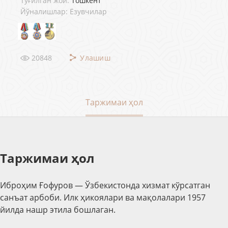
Туғилган жой:
Тошкент
Йўналишлар: Ёзувчилар
20848
Улашиш
Таржимаи ҳол
Таржимаи ҳол
Иброҳим Ғофуров — Ўзбекистонда хизмат кўрсатган
санъат арбоби. Илк ҳикоялари ва мақолалари 1957
йилда нашр этила бошлаган.