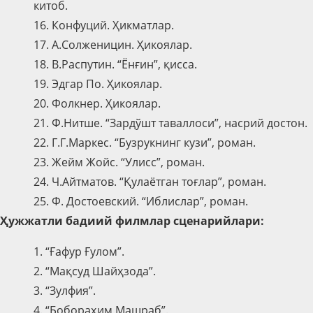
китоб.
16. Конфуций. Ҳикматлар.
17. А.Солженицин. Ҳикоялар.
18. В.Распутин. “Ёнғин”, қисса.
19. Эдгар По. Ҳикоялар.
20. Фолкнер. Ҳикоялар.
21. Ф.Нитше. “Зардўшт таваллоси”, насрий достон.
22. Г.Г.Маркес. “Бузрукнинг кузи”, роман.
23. Жейм Жойс. “Улисс”, роман.
24. Ч.Айтматов. “Қулаётган тоғлар”, роман.
25. Ф. Достоевский. “Иблислар”, роман.
Ҳужжатли
бадиий
филмлар сценарийлари:
1. “Ғафур Ғулом”.
2. “Мақсуд Шайҳзода”.
3. “Зулфия”.
4. “Бобораҳим Машраб”.