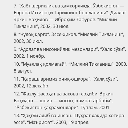
7. “Ҳаёт шериклик ва ҳамкорликда. Ўзбекистон —
Европа Иттифоқи Тарихнинг бошланиши”. Диалог.
Эркин Воҳидов — Иброҳим Ғафуров. “Миллий
Тикланиш”, 2002, 30 июл.
8. “Чўлоқ қарға”. Эссе-ҳикоя. “Миллий Тикланиш”,
2002, 30 июл.
9. “Адолат ва инсонийлик мезонлари”. “Халқ сўзи”,
2002, 1 ноябр.
10. “Муаллақ қолмагай”. “Миллий Тикланиш”, 2000,
8 август.
11. “Қарашларимиз очиқ-ошкора”. “Халқ сўзи”,
2002, 12 декабр.
12. “Фазлу фасоҳат ва заковат соҳиби. Эркин
Воҳидов — шоир — инсон, жамоат арбоби”.
“Ўзбекистон қаҳрамонлари”. Тўплам. 2001.
13. “Ҳақгўй адиб ва инсон. Шуҳрат ҳақида хотира-
эссе”. “Маърифат”, 2003, 19 апрел.