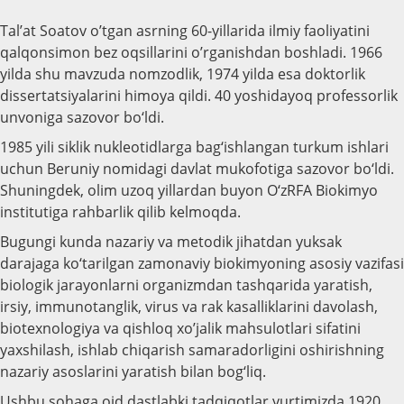
Tal’at Soatov o’tgan asrning 60-yillarida ilmiy faoliyatini
qalqonsimon bez oqsillarini o’rganishdan boshladi. 1966
yilda shu mavzuda nomzodlik, 1974 yilda esa doktorlik
dissertatsiyalarini himoya qildi. 40 yoshidayoq professorlik
unvoniga sazovor bo‘ldi.
1985 yili siklik nukleotidlarga bag‘ishlangan turkum ishlari
uchun Beruniy nomidagi davlat mukofotiga sazovor bo‘ldi.
Shuningdek, olim uzoq yillardan buyon O‘zRFA Biokimyo
institutiga rahbarlik qilib kelmoqda.
Bugungi kunda nazariy va metodik jihatdan yuksak
darajaga ko‘tarilgan zamonaviy biokimyoning asosiy vazifasi
biologik jarayonlarni organizmdan tashqarida yaratish,
irsiy, immunotanglik, virus va rak kasalliklarini davolash,
biotexnologiya va qishloq xo’jalik mahsulotlari sifatini
yaxshilash, ishlab chiqarish samaradorligini oshirishning
nazariy asoslarini yaratish bilan bog‘liq.
Ushbu sohaga oid dastlabki tadqiqotlar yurtimizda 1920