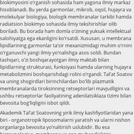
biokimyosini o‘rganish sohasida ham yagona ilmiy markaz
hisoblanadi. Bu yerda garmonlar, mikrob, oqsil, hujayra va
molekulyar biologiya, biologik membranalar tarkibi hamda
radiatsion biokimyo sohasida ilmiy tekshirishlar olib
boriladi. Bu borada ham domla o‘zining yuksak intellektual
salohiyatga ega ekanligini ko‘rsatdi. Xususan, u membrana
lipidlarining garmonlar ta’sir mexanizmidagi muhim o‘rnini
o‘rganuvchi yangi ilmiy yo‘nalishga asos soldi. Bundan
tashqari, o‘zi boshqarayotgan ilmiy maktab bilan
lipidlarning strukturasi, funksiyasi hamda ularning hujayra
metabolizmini boshqarishdagi rolini o‘rgandi. Tal’at Soatov
va uning shogirdlari birinchilardan bo‘lib plazmatik
membranalarda tiroksinning retseptorlari mavjudligini va
ushbu retseptorlar faoliyatining adenilatsiklaza tizimi bilan
bevosita bog‘liqligini isbot qildi.
Akademik Tal’at Soatovning yirik ilmiy kashfiyotlaridan yana
biri - organotropik liposomalarni yaratish va ularni nishon
organlarga bevosita yo’naltirish uslubidir. Bu esa