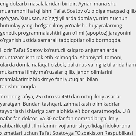
eng dolzarb masalalaridan biridir. Aynan mana shu
muammoni hal qilishni Tal’at Soatov o‘z oldiga maqsad qilib
qo‘ygan. Xususan, so‘nggi yillarda domla yurtimiz uchun
butunlay yangi bo‘lgan ilmiy yo‘nalish - hujayralarning
genetik programmalashtirilgan o‘limi (apoptoz) jarayonini
o’rganish ustida samarali tadqiqotlar olib bormoqda.
Hozir Tal’at Soatov ko‘nufuzli xalqaro anjumanlarda
muntazam ishtirok etib kelmoqda. Ahamiyatli tomoni,
ularda domla nafaqat o‘zbek, balki rus va ingliz tillarida ham
mukammal ilmiy ma’ruzalar qilib, jahon olimlarini
mamlakatimiz biokimyo fani yutuqlari bilan
tanishtirmoqda.
7 monografiya, 25 ixtiro va 460 dan ortiq ilmiy asarlar
yaratgan. Bundan tashqari, zahmatkash olim kadrlar
tayyorlash ishlariga xam alohida e’tibor qaratmoqda. U 8
nafar fan doktori va 30 nafar fan nomzodlariga ilmiy
rahbarlik qildi. Ilm-fanni rivojlantirish yo‘lidagi fidokorona
xizmatlari uchun Tal’at Soatovga "O‘zbekiston Respublikasi