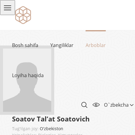
Bosh sahifa
Yangiliklar
Arboblar
Loyiha haqida
O`zbekcha
Soatov Tal’at Soatovich
Tug'ilgan joy:
O'zbekiston