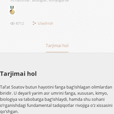
Yo'nalishlar: Biologlar, Kimyogarlar
8712
Ulashish
Tarjimai hol
Tarjimai hol
Tal’at Soatov butun hayotini fanga bag‘ishlagan olimlardan
biridir. U deyarli yarim asr umrini fanga, xususan, kimyo,
biologiya va tabobatga bag‘ishlaydi, hamda shu sohani
o‘rganishdagi fundamental tadqiqotlar rivojiga o‘z xissasini
qo‘shgan.