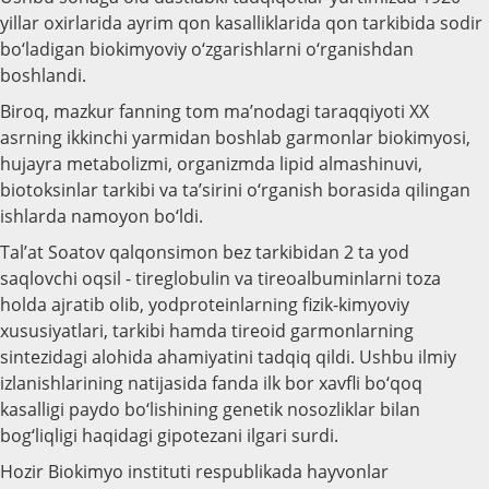
yillar oxirlarida ayrim qon kasalliklarida qon tarkibida sodir
bo‘ladigan biokimyoviy o‘zgarishlarni o‘rganishdan
boshlandi.
Biroq, mazkur fanning tom ma’nodagi taraqqiyoti XX
asrning ikkinchi yarmidan boshlab garmonlar biokimyosi,
hujayra metabolizmi, organizmda lipid almashinuvi,
biotoksinlar tarkibi va ta’sirini o‘rganish borasida qilingan
ishlarda namoyon bo‘ldi.
Tal’at Soatov qalqonsimon bez tarkibidan 2 ta yod
saqlovchi oqsil - tireglobulin va tireoalbuminlarni toza
holda ajratib olib, yodproteinlarning fizik-kimyoviy
xususiyatlari, tarkibi hamda tireoid garmonlarning
sintezidagi alohida ahamiyatini tadqiq qildi. Ushbu ilmiy
izlanishlarining natijasida fanda ilk bor xavfli bo‘qoq
kasalligi paydo bo‘lishining genetik nosozliklar bilan
bog‘liqligi haqidagi gipotezani ilgari surdi.
Hozir Biokimyo instituti respublikada hayvonlar