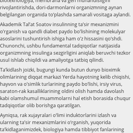
biotexnologiya, membrana va gen muhandisligini
rivojlantirishda, dori-darmonlarni organizmning aynan
belgilangan organida to‘plashda samarali vositaga aylandi.
Akademik Tal’at Soatov insulinning ta’sir mexanizmini
o’rganish va qandli diabet paydo bo’lishining molekulyar
asoslarini tushuntirish ishiga ham o’z hissasini qo‘shdi.
Chunonchi, ushbu fundamental tadqiqotlar natijasida
organizmning insulinga sezgirligini aniqlab beruvchi tezkor
usul ishlab chiqildi va amaliyotga tatbiq qilindi.
Ta’kidlash joizki, bugungi kunda butun dunyo bioximik
olimlarining diqqat markazi Yerda hayotning kelib chiqishi,
hayvon va o’simlik turlarining paydo bo‘lishi, irsiy virus,
saraton-rak kasalliklarining oldini olish hamda davolash
kabi olamshumul muammolarni hal etish borasida chuqur
tadqiqotlar olib borishga qaratilgan.
Ayniqsa, rak xujayralari o‘limi induktorlarini izlash va
ularning ta’sir mexanizmlarini o‘rganish, yuqorida
ta’kidlaganimizdek, biologiya hamda tibbiyot fanlarining