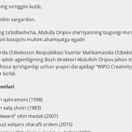
ng so‘nggini kutib,
ezdim sargardon.
g ta’kidlashicha, Abdulla Oripov she’riyatining bugungi ma’
yoti bosqichi muhim ahamiyatga egadir.
arda O‘zbekiston Respublikasi Vazirlar Mahkamasida O‘zbekis
qilish agentligining Bosh direktori Abdulloh Oripov Jahon 
y hissa qo‘shganligi uchun yuqori darajadagi “WIPO Creativity
 bo‘ldi.
onlari
 qahramoni (1998)
alq shoiri (1983)
 Award” oltin medali (2007)
i xalqaro sharafli ordeni (2015)