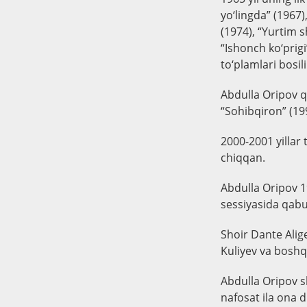
yo‘lingda” (1967)
(1974), “Yurtim s
“Ishonch ko‘prigi
to‘plamlari bosili
Abdulla Oripov qa
“Sohibqiron” (19
2000-2001 yillar
chiqqan.
Abdulla Oripov 1
sessiyasida qabu
Shoir Dante Alige
Kuliyev va boshqa
Abdulla Oripov sh
nafosat ila ona di