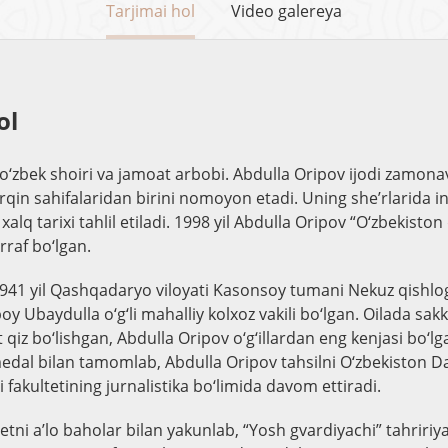
Tarjimai hol
Video galereya
ol
 o‘zbek shoiri va jamoat arbobi. Abdulla Oripov ijodi zamona
rqin sahifalaridan birini nomoyon etadi. Uning she’rlarida 
xalq tarixi tahlil etiladi. 1998 yil Abdulla Oripov “O‘zbekist
raf bo‘lgan.
941 yil Qashqadaryo viloyati Kasonsoy tumani Nekuz qishlog‘
oy Ubaydulla o‘g‘li mahalliy kolxoz vakili bo‘lgan. Oilada sak
‘rt qiz bo‘lishgan, Abdulla Oripov o‘g‘illardan eng kenjasi bo‘lg
edal bilan tamomlab, Abdulla Oripov tahsilni O‘zbekiston Dav
si fakultetining jurnalistika bo‘limida davom ettiradi.
tetni a’lo baholar bilan yakunlab, “Yosh gvardiyachi” tahriri