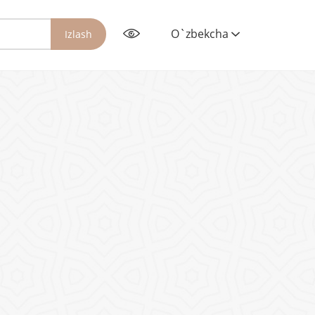
O`zbekcha
Izlash