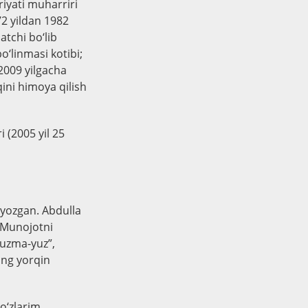
riyati muharriri
72 yildan 1982
tchi bo‘lib
o‘linmasi kotibi;
2009 yilgacha
qini himoya qilish
i (2005 yil 25
i yozgan. Abdulla
 “Munojotni
“Yuzma-yuz”,
ing yorqin
Ko‘zlarim