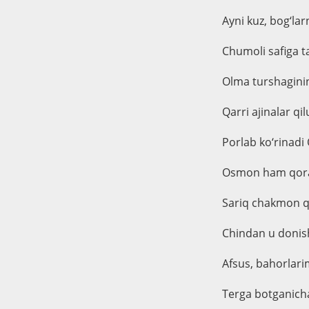
Ayni kuz, bog‘la
Chumoli safiga 
Olma turshaginin
Qarri ajinalar qi
Porlab ko‘rinadi
Osmon ham qoram
Sariq chakmon qi
Chindan u donish
Afsus, bahorlarim
Terga botganicha