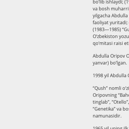
bo‘lib ishlaydi;
va bosh muharrir
yilgacha Abdulla
faoliyat yuritad
(1983—1985) “Gul
O‘zbekiston yozuv
qo‘mitasi raisi e
Abdulla Oripov Ol
yanvar) bo‘lgan.
1998 yil Abdulla
“Qush” nomli o‘zi
Oripovning “Baho
tinglab”, “Otello
“Genetika” va bo
namunasidir.
1965 yil uning il