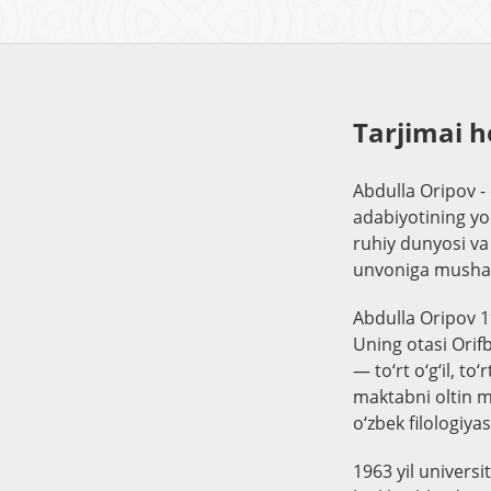
Tarjimai h
Abdulla Oripov -
adabiyotining yo
ruhiy dunyosi va 
unvoniga mushar
Abdulla Oripov 1
Uning otasi Orifb
— to‘rt o‘g‘il, to
maktabni oltin m
o‘zbek filologiya
1963 yil universi