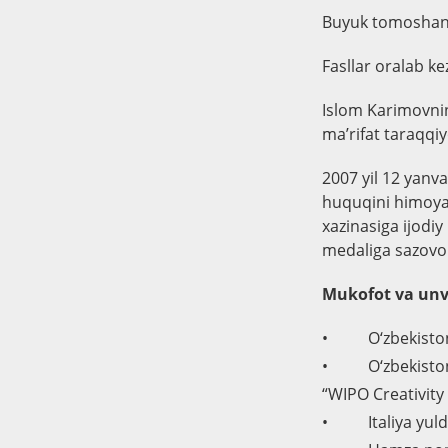
Buyuk tomoshani
Fasllar oralab k
Islom Karimovnin
ma’rifat taraqqi
2007 yil 12 yanv
huquqini himoya 
xazinasiga ijodi
medaliga sazovor
Mukofot va unv
• O‘zbekiston
• O‘zbekiston x
“WIPO Creativity
• Italiya yulduz