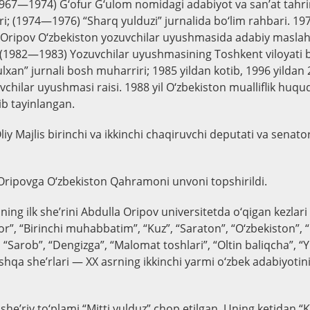
 (1967—1974) G‘ofur G‘ulom nomidagi adabiyot va san’at tahri
i; (1974—1976) “Sharq yulduzi” jurnalida bo‘lim rahbari. 19
 Oripov O‘zbekiston yozuvchilar uyushmasida adabiy maslaha
i; (1982—1983) Yozuvchilar uyushmasining Toshkent viloyati b
xan” jurnali bosh muharriri; 1985 yildan kotib, 1996 yildan 
chilar uyushmasi raisi. 1988 yil O‘zbekiston mualliflik huqu
tib tayinlangan.
iy Majlis birinchi va ikkinchi chaqiruvchi deputati va senator
 Oripovga O‘zbekiston Qahramoni unvoni topshirildi.
ning ilk she’rini Abdulla Oripov universitetda o‘qigan kezlar
r”, “Birinchi muhabbatim”, “Kuz”, “Saraton”, “O‘zbekiston”,
”, “Sarob”, “Dengizga”, “Malomat toshlari”, “Oltin baliqcha”, 
shqa she’rlari — XX asrning ikkinchi yarmi o‘zbek adabiyotin
k she’riy to‘plami “Mitti yulduz” chop etilgan. Uning ketidan “