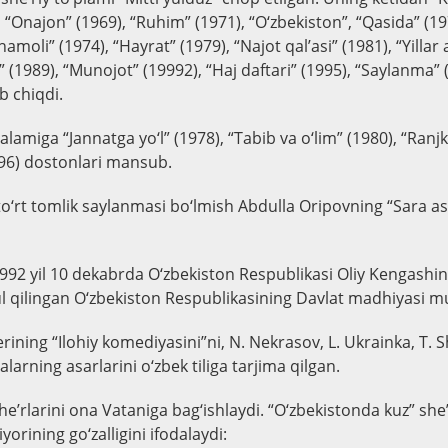
, “Onajon” (1969), “Ruhim” (1971), “O‘zbekiston”, “Qasida” (19
hamoli” (1974), “Hayrat” (1979), “Najot qal’asi” (1981), “Yillar
” (1989), “Munojot” (19992), “Haj daftari” (1995), “Saylanma” 
b chiqdi.
lamiga “Jannatga yo‘l” (1978), “Tabib va o‘lim” (1980), “Ranj
96) dostonlari mansub.
 to‘rt tomlik saylanmasi bo‘lmish Abdulla Oripovning “Sara a
992 yil 10 dekabrda O‘zbekiston Respublikasi Oliy Kengashini
l qilingan O‘zbekiston Respublikasining Davlat madhiyasi mua
rining “Ilohiy komediyasini”ni, N. Nekrasov, L. Ukrainka, T. 
larning asarlarini o‘zbek tiliga tarjima qilgan.
e’rlarini ona Vataniga bag‘ishlaydi. “O‘zbekistonda kuz” she’
yorining go‘zalligini ifodalaydi: