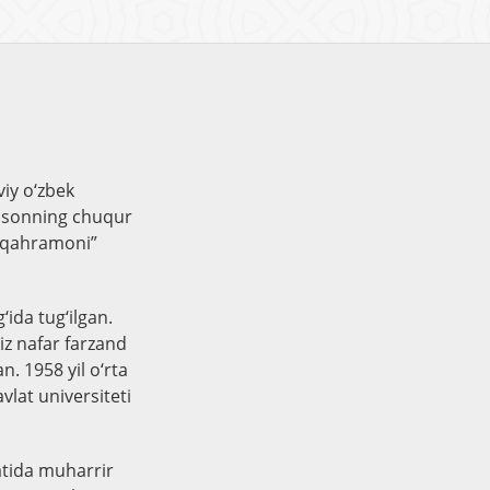
viy o‘zbek
insonning chuqur
on qahramoni”
ida tug‘ilgan.
kiz nafar farzand
an. 1958 yil o‘rta
lat universiteti
yatida muharrir