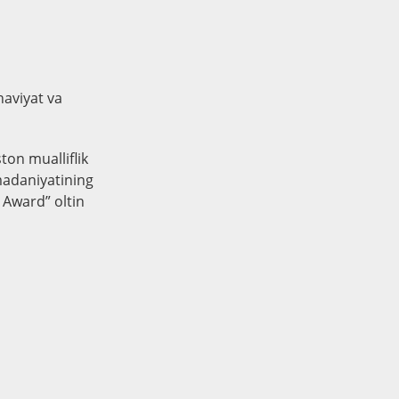
naviyat va
ton mualliflik
madaniyatining
 Award” oltin