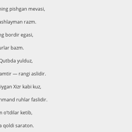
rning pishgan mevasi,
tashlayman razm.
g bordir egasi,
lurlar bazm.
 Qutbda yulduz,
tir — rangi aslidir.
ygan Xizr kabi kuz,
mand ruhlar faslidir.
 o‘tdilar ketib,
 qoldi saraton.