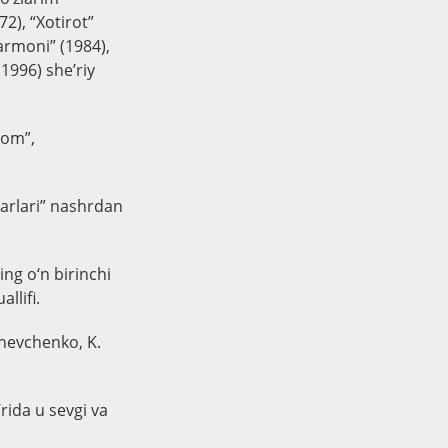
72), “Xotirot”
 armoni” (1984),
(1996) she’riy
kom”,
sarlari” nashrdan
ng o‘n birinchi
llifi.
Shevchenko, K.
rida u sevgi va