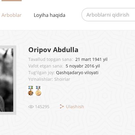
Arboblar
Loyiha haqida
Oripov Abdulla
Tavallud topgan sana:
21 mart 1941 yil
Vafot etgan sana:
5 noyabr 2016 yil
Tug'ilgan joy:
Qashqadaryo viloyati
Yo'nalishlar: Shoirlar
145295
Ulashish