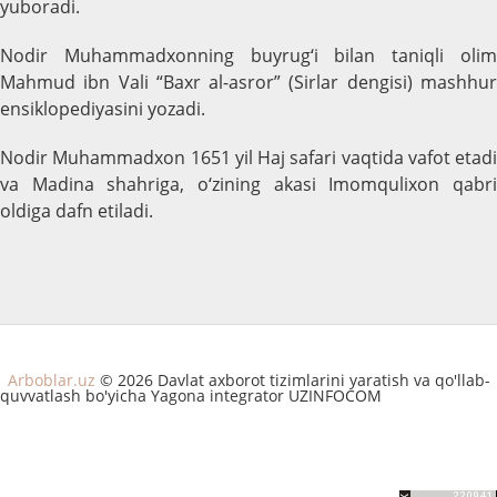
yuboradi.
Nodir Muhammadxonning buyrug‘i bilan taniqli olim
Mahmud ibn Vali “Baxr al-asror” (Sirlar dengisi) mashhur
ensiklopediyasini yozadi.
Nodir Muhammadxon 1651 yil Haj safari vaqtida vafot etadi
va Madina shahriga, o‘zining akasi Imomqulixon qabri
oldiga dafn etiladi.
Arboblar.uz
© 2026 Davlat axborot tizimlarini yaratish va qo'llab-
quvvatlash bo'yicha Yagona integrator UZINFOCOM