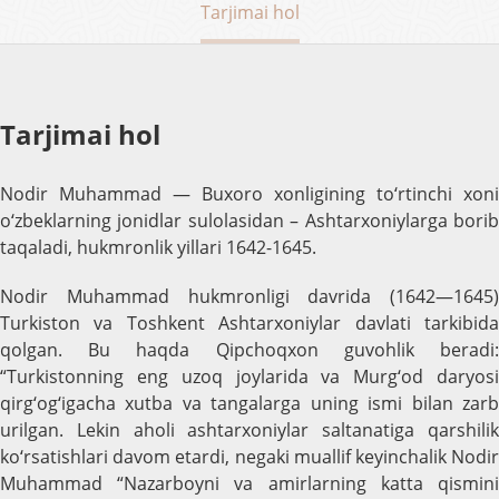
Tarjimai hol
Tarjimai hol
Nodir Muhammad — Buxoro xonligining to‘rtinchi xoni
o‘zbeklarning jonidlar sulolasidan – Ashtarxoniylarga borib
taqaladi, hukmronlik yillari 1642-1645.
Nodir Muhammad hukmronligi davrida (1642—1645)
Turkiston va Toshkent Ashtarxoniylar davlati tarkibida
qolgan. Bu haqda Qipchoqxon guvohlik beradi:
“Turkistonning eng uzoq joylarida va Murg‘od daryosi
qirg‘og‘igacha xutba va tangalarga uning ismi bilan zarb
urilgan. Lekin aholi ashtarxoniylar saltanatiga qarshilik
ko‘rsatishlari davom etardi, negaki muallif keyinchalik Nodir
Muhammad “Nazarboyni va amirlarning katta qismini