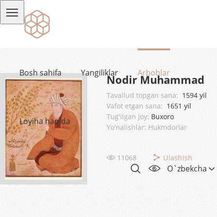
Bosh sahifa
Yangiliklar
Arboblar
Nodir Muhammad
Tavallud topgan sana:
1594 yil
Vafot etgan sana:
1651 yil
Tug'ilgan joy:
Buxoro
Loyiha haqida
Yo'nalishlar: Hukmdorlar
11068
Ulashish
O`zbekcha