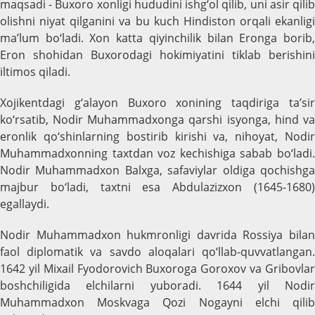
maqsadi - Buxoro xonligi hududini ishg‘ol qilib, uni asir qilib
olishni niyat qilganini va bu kuch Hindiston orqali ekanligi
ma’lum bo‘ladi. Xon katta qiyinchilik bilan Eronga borib,
Eron shohidan Buxorodagi hokimiyatini tiklab berishini
iltimos qiladi.
Xojikentdagi g‘alayon Buxoro xonining taqdiriga ta’sir
ko‘rsatib, Nodir Muhammadxonga qarshi isyonga, hind va
eronlik qo‘shinlarning bostirib kirishi va, nihoyat, Nodir
Muhammadxonning taxtdan voz kechishiga sabab bo‘ladi.
Nodir Muhammadxon Balxga, safaviylar oldiga qochishga
majbur bo‘ladi, taxtni esa Abdulazizxon (1645-1680)
egallaydi.
Nodir Muhammadxon hukmronligi davrida Rossiya bilan
faol diplomatik va savdo aloqalari qo‘llab-quvvatlangan.
1642 yil Mixail Fyodorovich Buxoroga Goroxov va Gribovlar
boshchiligida elchilarni yuboradi. 1644 yil Nodir
Muhammadxon Moskvaga Qozi Nogayni elchi qilib