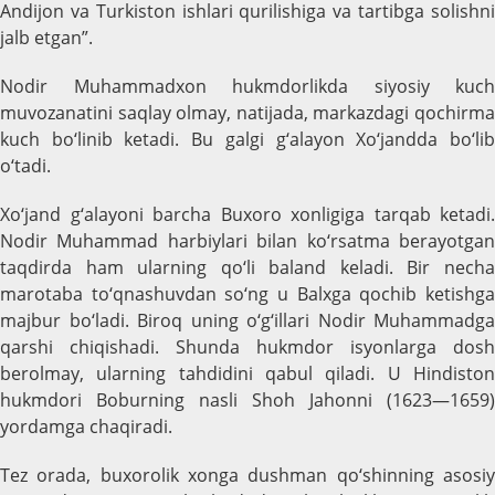
Andijon va Turkiston ishlari qurilishiga va tartibga solishni
jalb etgan”.
Nodir Muhammadxon hukmdorlikda siyosiy kuch
muvozanatini saqlay olmay, natijada, markazdagi qochirma
kuch bo‘linib ketаdi. Bu galgi g‘alayon Xo‘jandda bo‘lib
o‘tadi.
Xo‘jand g‘alayoni barcha Buxoro xonligiga tarqab ketadi.
Nodir Muhammad harbiylari bilan ko‘rsatma berayotgan
taqdirda ham ularning qo‘li baland keladi. Bir necha
marotaba to‘qnashuvdan so‘ng u Balxga qochib ketishga
majbur bo‘ladi. Biroq uning o‘g‘illari Nodir Muhammadga
qarshi chiqishadi. Shunda hukmdor isyonlarga dosh
berolmay, ularning tahdidini qabul qiladi. U Hindiston
hukmdori Boburning nasli Shoh Jahonni (1623—1659)
yordamga chaqiradi.
Tez orada, buxorolik xonga dushman qo‘shinning asosiy