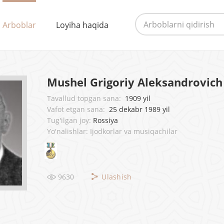
Arboblar
Loyiha haqida
Mushel Grigoriy Aleksandrovich
Tavallud topgan sana:
1909 yil
Vafot etgan sana:
25 dekabr 1989 yil
Tug'ilgan joy:
Rossiya
Yo'nalishlar: Ijodkorlar va musiqachilar
9630
Ulashish