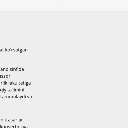
at ko‘rsatgan
ano sinfida
essor
lik fakultetiga
iy ta’limini
i tamomlaydi va
onik asarlar
 konsertini va