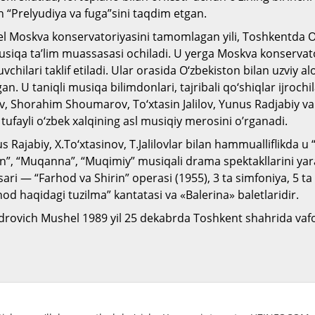
 “Prelyudiya va fuga”sini taqdim etgan.
el Moskva konservatoriyasini tamomlagan yili, Toshkentda O‘
siqa ta’lim muassasasi ochiladi. U yerga Moskva konservat
vchilari taklif etiladi. Ular orasida O‘zbekiston bilan uzviy a
an. U taniqli musiqa bilimdonlari, tajribali qo‘shiqlar ijrochil
Shorahim Shoumarov, To‘xtasin Jalilov, Yunus Radjabiy v
 tufayli o‘zbek xalqining asl musiqiy merosini o’rganadi.
 Rajabiy, X.To‘xtasinov, T.Jalilovlar bilan hammualliflikda u
on”, “Muqanna”, “Muqimiy” musiqali drama spektakllarini ya
ari — “Farhod va Shirin” operasi (1955), 3 ta simfoniya, 5 ta
hod haqidagi tuzilma” kantatasi va «Balerina» baletlaridir.
drovich Mushel 1989 yil 25 dekabrda Toshkent shahrida vafo