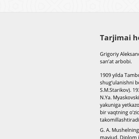
Tarjimai h
Grigoriy Aleksan
san’at arbobi.
1909 yilda Tambo
shug‘ulanishni b
S.M.Starikov). 1
N.Ya. Myaskovskiy
yakuniga yetkazo
bir vaqtning o‘zi
takomillashtiradi
G. A. Mushelning 
mavjud. Diplom is