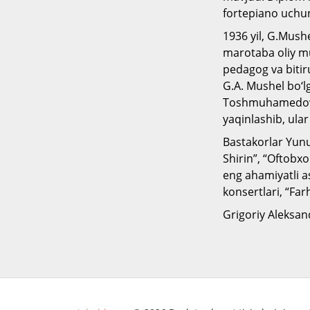
fortepiano uchun
1936 yil, G.Mush
marotaba oliy mu
pedagog va bitiru
G.A. Mushel bo‘lg
Toshmuhamedov, 
yaqinlashib, ular
Bastakorlar Yunus
Shirin”, “Oftobx
eng ahamiyatli as
konsertlari, “Far
Grigoriy Aleksan