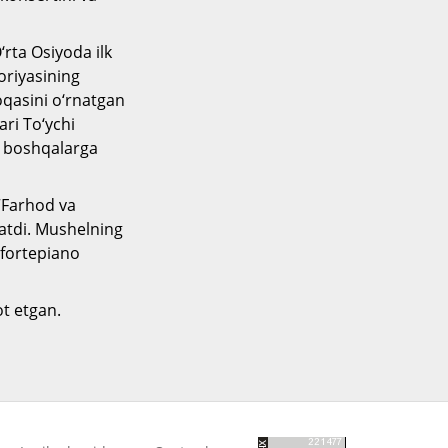
rta Osiyoda ilk
oriyasining
loqasini o‘rnatgan
ari To‘ychi
a boshqalarga
 “Farhod va
ratdi. Mushelning
 fortepiano
t etgan.