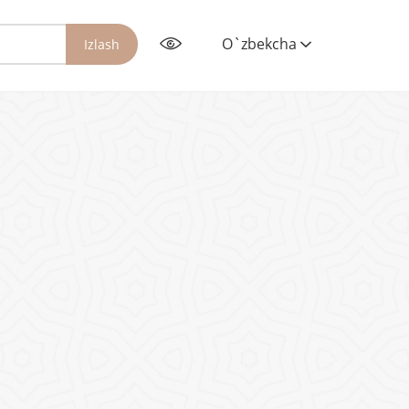
O`zbekcha
Izlash