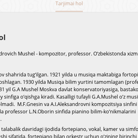
Tarjimai hol
ol
drovich Mushel - kompozitor, professor. O‘zbekistonda xizm
v shahrida tug‘ilgan. 1921 yilda u musiqa maktabiga fortopi
oshlagan. 1930 yilda Musiqa bilim yurtini tamomlagan (prof
931 yil G.A Mushel Moskva davlat konservatoriyasiga, bastakor
 sinfiga o‘qishga kiradi. Kasalligi tufayli G.A.Mushel o‘z musiq
lmadi. M.F.Gnesin va A.I.Aleksandrovni kompozitsiya sinfin
da professor L.N.Oborin sinfida pianino bilim-ko‘nikmalarini
.
talabalik davridagi ijodida fortepiano, vokal, kamer va simf
hi sifatida, fortepiano bilan orkestr uchun o‘zining birinchi