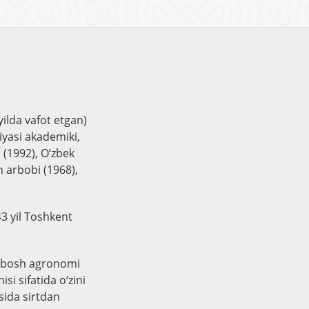
ilda vafot etgan)
miyasi akademiki,
 (1992), O‘zbek
 arbobi (1968),
43 yil Toshkent
ng bosh agronomi
si sifatida o‘zini
sida sirtdan