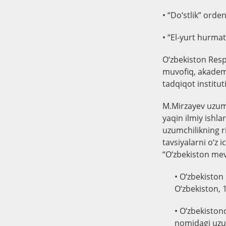
• “Do‘stlik” orden
• “El-yurt hurmat
O‘zbekiston Resp
muvofiq, akademi
tadqiqot institu
M.Mirzayev uzumc
yaqin ilmiy ishla
uzumchilikning ri
tavsiyalarni o‘z 
“O‘zbekiston mev
• O‘zbekiston
O‘zbekiston, 
• O‘zbekiston
nomidagi uzum