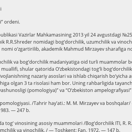
i
i” ordeni.
ublikasi Vazirlar Mahkamasining 2013 yil 24 avgustdagi №25
k R.R.Shreder nomidagi bog‘dorchilik, uzumchilik va vinochil
ti nomi o‘zgartirilib, akademik Mahmud Mirzayev sharafiga n
hilik va bog‘dorchilik madaniyatiga oid turli muammolar b
r muallifi, shular qatorida O‘zbekistondagi tog‘li bog‘dorchilik
vojlanishning nazariy asoslari va ishlab chiqarish bo‘yicha 
ichiga olgan 3 ta risolasi ham bor. Uning rahbarligida tayanch
ashunosligi (pomologiya)” va “O‘zbekiston ampelografiyasi” 
 pomologiyasi. /Tahrir hay’ati.: M. M. Mirzayev va boshqalar
1983. — 247 b.
da tog‘ vinosining asosiy muammolari /Bog‘dorchilik ITI, R. R
chilik va vinochilik. / — Toshkent: Fan, 1972. — 147 b.