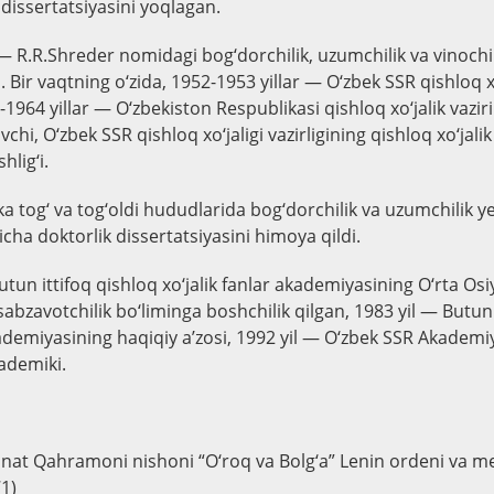
dissertatsiyasini yoqlagan.
 — R.R.Shreder nomidagi bog‘dorchilik, uzumchilik va vinochil
ri. Bir vaqtning o‘zida, 1952-1953 yillar — O‘zbek SSR qishloq x
-1964 yillar — O‘zbekiston Respublikasi qishloq xo‘jalik vaziri
chi, O‘zbek SSR qishloq xo‘jaligi vazirligining qishloq xo‘jalik
lig‘i.
ka tog‘ va tog‘oldi hududlarida bog‘dorchilik va uzumchilik ye
yicha doktorlik dissertatsiyasini himoya qildi.
tun ittifoq qishloq xo‘jalik fanlar akademiyasining O‘rta Osi
sabzavotchilik bo‘liminga boshchilik qilgan, 1983 yil — Butun 
kademiyasining haqiqiy a’zosi, 1992 yil — O‘zbek SSR Akademi
kademiki.
ehnat Qahramoni nishoni “O‘roq va Bolg‘a” Lenin ordeni va me
71)