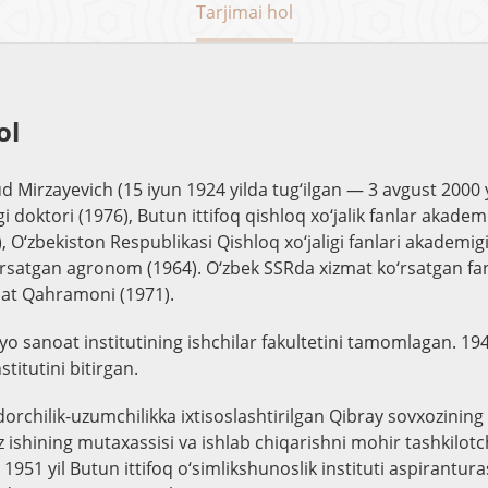
Tarjimai hol
ol
Mirzayevich (15 iyun 1924 yilda tug‘ilgan — 3 avgust 2000 y
gi doktori (1976), Butun ittifoq qishloq xo‘jalik fanlar akade
, O‘zbekiston Respublikasi Qishloq xo‘jaligi fanlari akademigi
rsatgan agronom (1964). O‘zbek SSRda xizmat ko‘rsatgan fan
nat Qahramoni (1971).
iyo sanoat institutining ishchilar fakultetini tamomlagan. 19
nstitutini bitirgan.
dorchilik-uzumchilikka ixtisoslashtirilgan Qibray sovxozini
‘z ishining mutaxassisi va ishlab chiqarishni mohir tashkilotchi
951 yil Butun ittifoq o‘simlikshunoslik instituti aspirantura