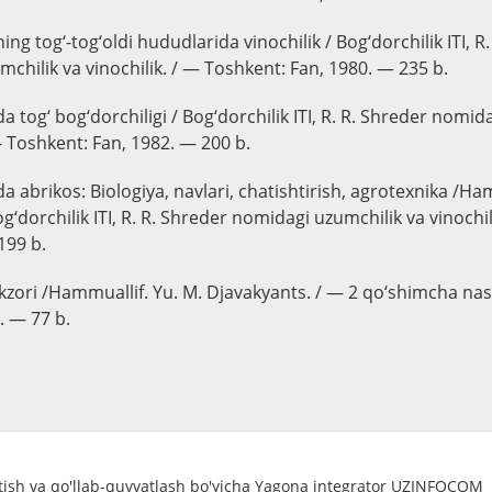
ing tog‘-tog‘oldi hududlarida vinochilik / Bog‘dorchilik ITI, R
chilik va vinochilik. / — Toshkent: Fan, 1980. — 235 b.
a tog‘ bog‘dorchiligi / Bog‘dorchilik ITI, R. R. Shreder nomid
 — Toshkent: Fan, 1982. — 200 b.
a abrikos: Biologiya, navlari, chatishtirish, agrotexnika /Ham
g‘dorchilik ITI, R. R. Shreder nomidagi uzumchilik va vinochi
199 b.
zori /Hammuallif. Yu. M. Djavakyants. / — 2 qo‘shimcha na
. — 77 b.
atish va qo'llab-quvvatlash bo'yicha Yagona integrator UZINFOCOM