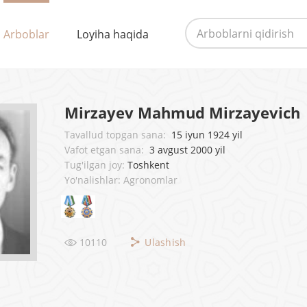
Arboblar
Loyiha haqida
Mirzayev Mahmud Mirzayevich
Tavallud topgan sana:
15 iyun 1924 yil
Vafot etgan sana:
3 avgust 2000 yil
Tug'ilgan joy:
Toshkent
Yo'nalishlar: Agronomlar
10110
Ulashish