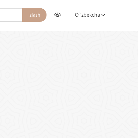
O`zbekcha
Izlash