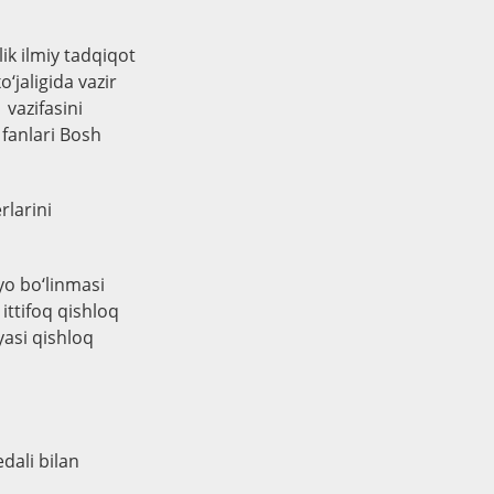
ik ilmiy tadqiqot
o‘jaligida vazir
 vazifasini
 fanlari Bosh
rlarini
yo bo‘linmasi
ittifoq qishloq
yasi qishloq
dali bilan