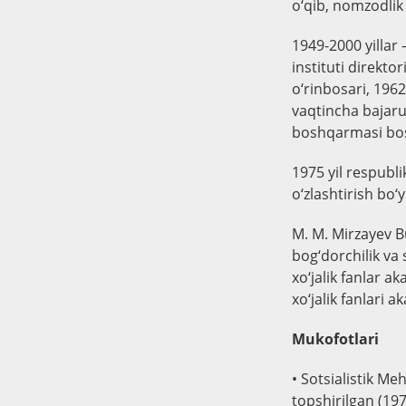
o‘qib, nomzodlik 
1949-2000 yillar
instituti direkto
o‘rinbosari, 1962
vaqtincha bajaruv
boshqarmasi bosh
1975 yil respubli
o‘zlashtirish bo‘
M. M. Mirzayev Bu
bog‘dorchilik va 
xo‘jalik fanlar a
xo‘jalik fanlari a
Mukofotlari
• Sotsialistik M
topshirilgan (19