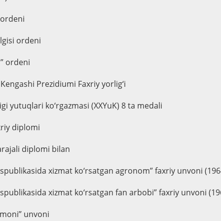
 ordeni
lgisi ordeni
i” ordeni
 Kengashi Prezidiumi Faxriy yorlig‘i
ligi yutuqlari ko‘rgazmasi (XXYuK) 8 ta medali
riy diplomi
rajali diplomi bilan
espublikasida xizmat ko‘rsatgan agronom” faxriy unvoni (196
espublikasida xizmat ko‘rsatgan fan arbobi” faxriy unvoni (19
moni” unvoni