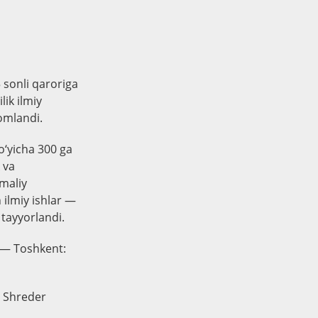
 sonli qaroriga
ik ilmiy
omlandi.
o‘yicha 300 ga
 va
amaliy
 ilmiy ishlar —
tayyorlandi.
/ — Toshkent:
. Shreder