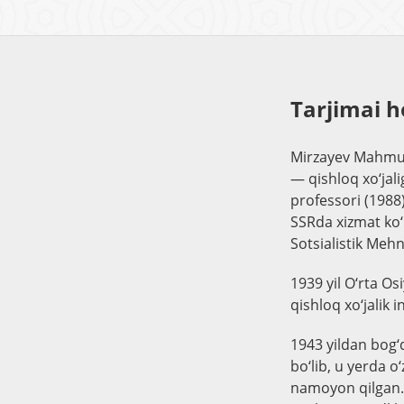
Tarjimai h
Mirzayev Mahmud 
— qishloq xo‘jali
professori (1988)
SSRda xizmat ko‘
Sotsialistik Meh
1939 yil O‘rta Os
qishloq xo‘jalik i
1943 yildan bog‘
bo‘lib, u yerda o
namoyon qilgan. 1