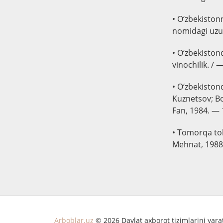
• O‘zbekistonn
nomidagi uzum
• O‘zbekistond
vinochilik. /
• O‘zbekistond
Kuznetsov; Bo
Fan, 1984. — 
• Tomorqa tok
Mehnat, 1988
Arboblar.uz
© 2026 Davlat axborot tizimlarini yar