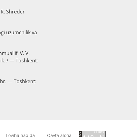
. R. Shreder
agi uzumchilik va
muallif. V. V.
lik. / — Toshkent:
shr. — Toshkent:
Loyiha haqida
Qayta aloqa