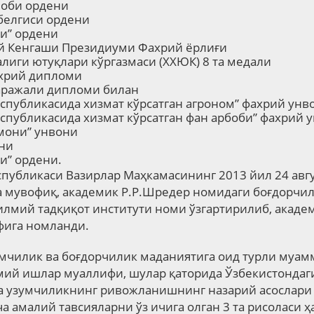
лоби ордени
белгиси
ордени
си
”
ордени
й Кенгаши Президиуми Фахрий ёрлиғи
лиги ютуқлари кўргазмаси (ХХЮК) 8 та медали
хрий дипломи
аражали дипломи билан
спубликасида хизмат кўрсатган агроном” фахрий унво
спубликасида хизмат кўрсатган фан арбоби” фахрий у
мони
”
унвони
ни
ти
”
ордени.
спубликаси Вазирлар Маҳкамасининг 2013 йил 24 авг
а
мувофиқ
, академик Р.Р.Шредер номидаги боғдорчил
илмий тадқиқот институти номи ўзгартирилиб, акад
фига
номланди.
мчилик ва боғдорчилик маданиятига оид турли муам
лмий ишлар муаллифи, шулар қаторида Ўзбекистондаг
а узумчиликнинг ривожланишнинг назарий асослари
 амалий тавсияларни ўз ичига олган 3 та рисоласи ҳ