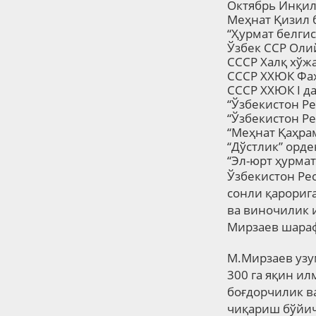
Октябрь Инқи
Меҳнат Қизил
“
Ҳурмат белги
Ўзбек
ССР
Оли
СССР Халқ хўжа
СССР ХХЮК Фа
СССР ХХЮК I
д
“Ўзбекистон Ре
“Ўзбекистон Ре
“
Меҳнат Қаҳра
“
Дўстлик
”
орде
“
Эл-юрт ҳурма
Ўзбекистон Ре
сонли қарориг
ва виночилик 
Мирзаев шара
М.Мирзаев узу
300 га яқин и
боғдорчилик в
чиқариш бўйича