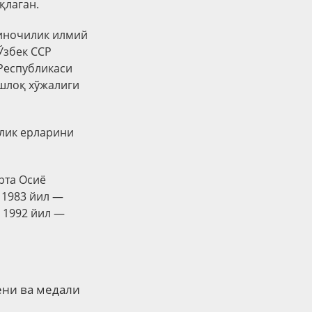
қлаган.
виночилик илмий
Ўзбек ССР
Республикаси
шлоқ хўжалиги
илик ерларини
рта Осиё
 1983 йил —
 1992 йил —
ни ва медали