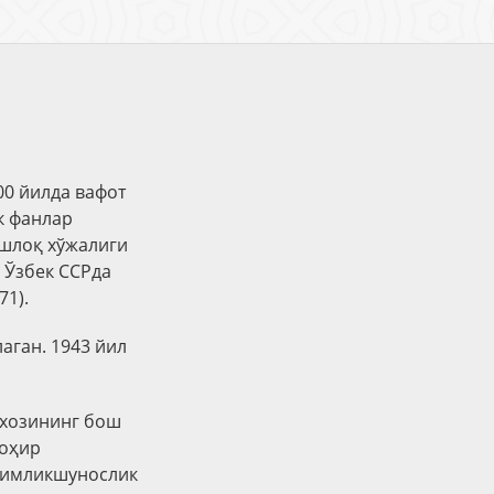
00 йилда вафот
к фанлар
ишлоқ хўжалиги
. Ўзбек ССРда
71).
аган. 1943 йил
вхозининг бош
моҳир
ўсимликшунослик