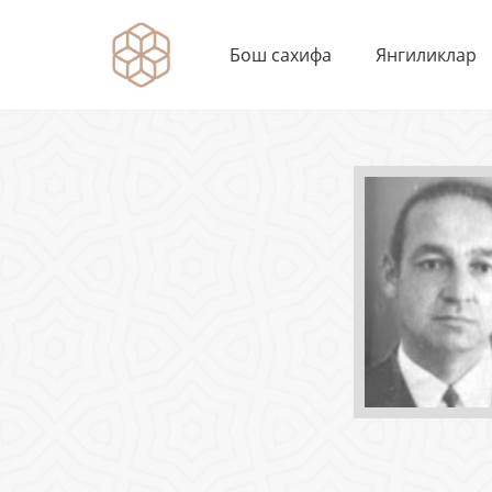
Бош сахифа
Янгиликлар