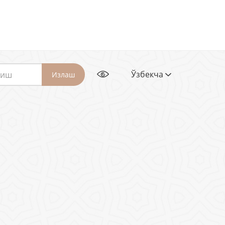
Ўзбекча
Излаш