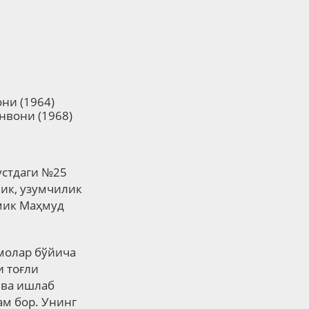
ни (1964)
нвони (1968)
уст
даги
№25
ик, узумчилик
емик Маҳмуд
молар бўйича
и тоғли
 ва ишлаб
ам бор. Унинг