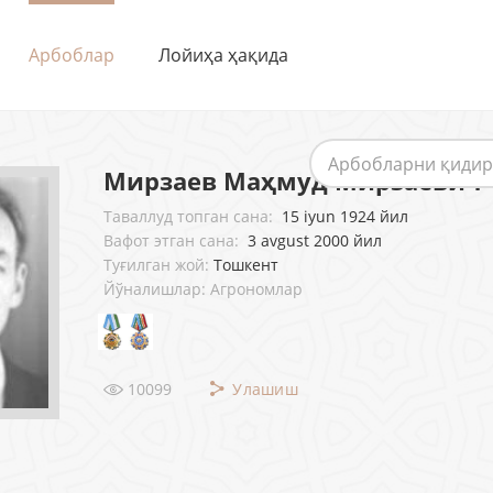
Арбоблар
Лойиҳа ҳақида
Мирзаев Маҳмуд Мирзаевич
Таваллуд топган сана:
15 iyun 1924 йил
Вафот этган сана:
3 avgust 2000 йил
Туғилган жой:
Тошкент
Йўналишлар: Агрономлар
10099
Улашиш