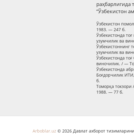
раҳбарлигида 
“Ўзбекистон а
Ўзбекистон помол
1983. — 247 б.
Ўзбекистонда тоғ
узумчилик ва вино
Ўзбекистоннинг т
узумчилик ва вино
Ўзбекистонда тоғ
виночилик. / — То
Ўзбекистонда абр
Боғдорчилик ИТИ,
б.
Томорқа токзори 
1988. — 77 б.
Arboblar.uz
© 2026 Давлат ахборот тизимларини