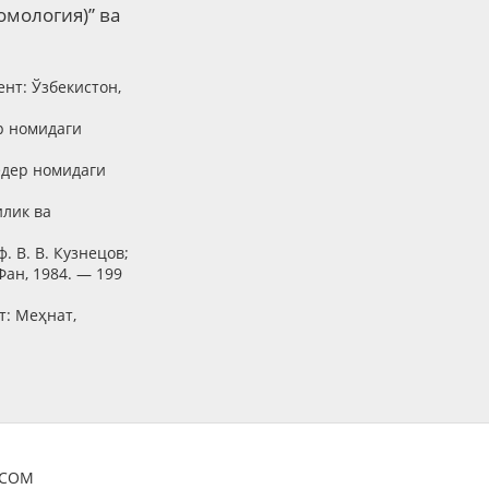
мология)” ва
нт: Ўзбекистон,
р номидаги
едер номидаги
илик ва
 В. В. Кузнецов;
Фан, 1984. — 199
т: Меҳнат,
OCOM