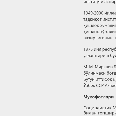
институти аспи
1949-2000 йилл
тадқиқот инстит
қишлоқ хўжалиг
қишлоқ хўжалик
вазирлигининг
1975 йил респу
ўзлаштириш бўй
М. М. Мирзаев 
бўлинмаси боғд
Бутун иттифоқ 
Ўзбек ССР Акад
Мукофотлари
Социалистик 
билан
топшири