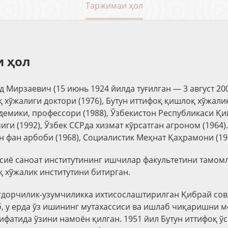
Таржимаи ҳол
 ҳол
 Мирзаевич (15 июнь 1924 йилда туғилган — 3 август 20
қ хўжалиги доктори (1976), Бутун иттифоқ қишлоқ хўжали
демики, профессори (1988), Ўзбекистон Республикаси Қ
ги (1992), Ўзбек ССРда хизмат кўрсатган агроном (1964)
н фан арбоби (1968), Социалистик Меҳнат Қаҳрамони (19
Осиё саноат институтининг ишчилар факультетини тамомл
 хўжалик институтини битирган.
ғдорчилик-узумчиликка ихтисослаштирилган Қибрай со
, у ерда ўз ишининг мутахассиси ва ишлаб чиқаришни 
ифатида ўзини намоён қилган. 1951 йил Бутун иттифоқ 