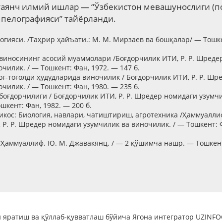
таянч илмий ишлар — “Ўзбекистон мевашунослиги (по
мпелографияси” тайёрланди.
огияси. /Таҳрир ҳайъати.: М. М. Мирзаев ва бошқалар/ — Тошке
 виносининг асосий муаммолари /Боғдорчилик ИТИ, Р. Р. Шреде
чилик. / — Тошкент: Фан, 1972. — 147 б.
оғ-тоғолди ҳудудларида виночилик / Боғдорчилик ИТИ, Р. Р. Шр
чилик. / — Тошкент: Фан, 1980. — 235 б.
 боғдорчилиги / Боғдорчилик ИТИ, Р. Р. Шредер номидаги узумч
шкент: Фан, 1982. — 200 б.
икос: Биология, навлари, чатиштириш, агротехника /Ҳаммуаллиф.
 Р. Р. Шредер номидаги узумчилик ва виночилик. / — Тошкент: 
/Ҳаммуаллиф. Ю. М. Джавакянц. / — 2 қўшимча нашр. — Тошкен
 яратиш ва қўллаб-қувватлаш бўйича Ягона интегратор UZINF