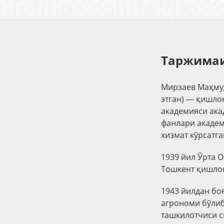
Таржимаи
Мирзаев Маҳмуд
этган) — қишло
академияси ака
фанлари академи
хизмат кўрсатга
1939 йил Ўрта 
Тошкент қишлоқ
1943 йилдан бо
агрономи бўлиб
ташкилотчиси с