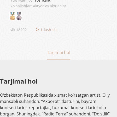
Tug'ilgan joy:
Toshkent
Yo'nalishlar: Aktyor va aktrisalar
18202
Ulashish
Tarjimai hol
Tarjimai hol
O‘zbekiston Respublikasida xizmat ko‘rsatgan artist. Oliy
mansabli suhandon. “Axborot” dasturini, bayram
kontsertlarini, reportajlar, hukumat kontsertlarini olib
borgan. Shuningdek, “Radio Terra” suhandoni. “Do‘stlik”