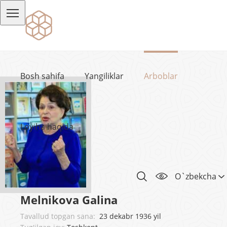
Bosh sahifa
Yangiliklar
Arboblar
Loyiha haqida
O`zbekcha
Melnikova Galina
Tavallud topgan sana:
23 dekabr 1936 yil