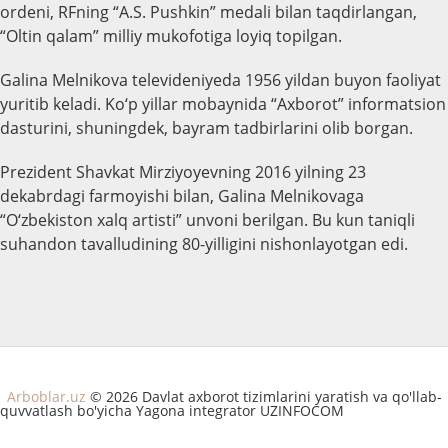
ordeni, RFning “A.S. Pushkin” medali bilan taqdirlangan,
“Oltin qalam” milliy mukofotiga loyiq topilgan.
Galina Melnikova televideniyeda 1956 yildan buyon faoliyat
yuritib keladi. Ko‘p yillar mobaynida “Axborot” informatsion
dasturini, shuningdek, bayram tadbirlarini olib borgan.
Prezident Shavkat Mirziyoyevning 2016 yilning 23
dekabrdagi farmoyishi bilan, Galina Melnikovaga
“O‘zbekiston xalq artisti” unvoni berilgan. Bu kun taniqli
suhandon tavalludining 80-yilligini nishonlayotgan edi.
Arboblar.uz
© 2026 Davlat axborot tizimlarini yaratish va qo'llab-
quvvatlash bo'yicha Yagona integrator UZINFOCOM