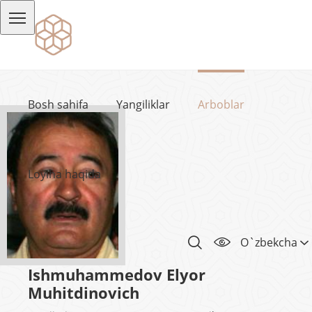
Bosh sahifa
Yangiliklar
Arboblar
Loyiha haqida
O`zbekcha
Ishmuhammedov Elyor
Muhitdinovich