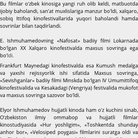
Bu filmlar o
‘
zbek kinosiga yangi ruh olib keldi, matbuotda
ijobiy baholandi, san’at muxlislariga manzur bo
‘
ldi, xalqaro
sobiq Ittifoq kinofestivallarida yuqori baholandi hamda
sovrinlar bilan taqdirlandi.
E. Ishmuhamedovning «Nafosat» badiiy filmi Lokarnada
bo
‘
lgan XX Xalqaro kinofestivalda maxsus sovringa ega
bo
‘ldi.
Frankfurt Maynedagi kinofestivalda esa Kumush medalga
va yaxshi rejissyorlik ishi sifatida Maxsus sovringa,
«Sevishganlar» badiiy filmi Minskda bo
‘
lgan IV Umumittifoq
kinofestivalida va Kesakadagi (Vengriya) festivalida mukofot
va maxsus sovringa sazovor bo
‘
ldi.
Elyor Ishmuhamedov hujjatli kinoda ham o
‘
z kuchini sinab
O
‘
zbekiston ilmiy ommabop va hujjatli filmlar
kinostudiyasida «Hur yoshligim», «Toshkentda shunday
anhor bor», «Velosiped poygasi» filmlarini suratga oldi va