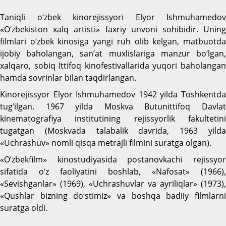
Taniqli o
‘
zbek kinorejissyori Elyor Ishmuhamedov
«O
‘
zbekiston xalq artisti» faxriy unvoni sohibidir. Uning
filmlari o
‘
zbek kinosiga yangi ruh olib kelgan, matbuotd
ijobiy baholangan, san’at muxlislariga manzur b
o
‘
lgan,
xalqaro, sobiq Ittifoq kinofestivallarida yuqori baholangan
hamda sovrinlar bilan taqdirlangan.
Kinorejissyor Elyor Ishmuhamedov 1942 yilda Toshkentda
tug
‘
ilgan. 1967 yilda Moskva Butunittifoq Davlat
kinematografiya institutining rejissyorlik fakultetini
tugatgan (Moskvada talabalik davrida, 1963 yilda
«Uchrashuv» nomli qisqa metrajli filmini suratga olgan).
«O’zbekfilm» kinostudiyasida postanovkachi rejissyor
sifatida o
‘
z faoliyatini boshlab, «Nafosat» (1966),
«Sevishganlar» (1969), «Uchrashuvlar va ayriliqlar» (1973),
«Qushlar bizning do
‘
stimiz» va boshqa badiiy filmlarn
suratga oldi.