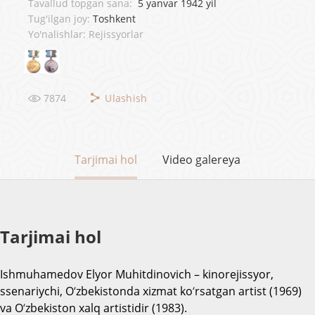
Tavallud topgan sana:
5 yanvar 1942 yil
Tug'ilgan joy:
Toshkent
Yo'nalishlar: Rejissyorlar
7874
Ulashish
Tarjimai hol
Video galereya
Tarjimai hol
Ishmuhamedov
Elyor
Muhitdinovich
–
kinorejissyor
,
ssenariychi
,
O
‘
zbekistonda
xizmat
ko
‘
rsatgan
artist
(1969)
va
O
‘
zbekiston
xalq
artistidir
(1983).