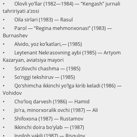
• Olovli yo‘llar (1982—1984) — “Kengash” jurnali
tahririyati a’zosi
• Oila sirlari (1983) — Rasul
• Parol — “Regina mehmonxonasi” (1983) —
Burnashev
• Alvido, yoz ko‘katlari,— (1985)
• Leytenant Nekrasovning aybi (1985) — Artyom
Kazaryan, aviatsiya mayori
• So‘zlovchi chashma — (1985)
• So‘nggi tekshiruv — (1985)
• Qo‘shimcha ikkinchi yo‘lga kirib keladi (1986) —
Vohidov
• Cho‘loq darvesh (1986) — Hamid
• Jo‘ra, minorxoralik ovchi (1987) — Ali
• Shifoxona (1987) — Rustamov
• Ikkinchi doira bo‘ylab — (1987)
• Inqilob vakili (1987) — Risqulov