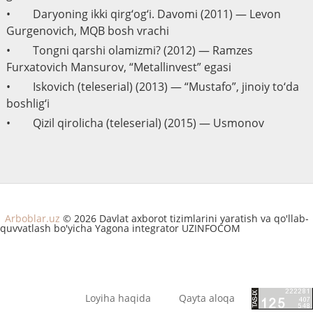
• Daryoning ikki qirg‘og‘i. Davomi (2011) — Levon
Gurgenovich, MQB bosh vrachi
• Tongni qarshi olamizmi? (2012) — Ramzes
Furxatovich Mansurov, “Metallinvest” egasi
• Iskovich (teleserial) (2013) — “Mustafo”, jinoiy to‘da
boshlig‘i
• Qizil qirolicha (teleserial) (2015) — Usmonov
Arboblar.uz
© 2026 Davlat axborot tizimlarini yaratish va qo'llab-
quvvatlash bo'yicha Yagona integrator UZINFOCOM
Loyiha haqida
Qayta aloqa