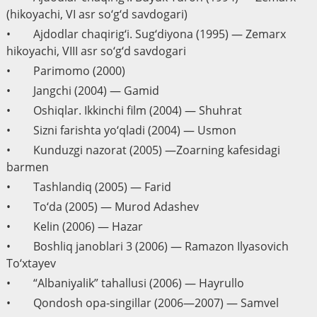
(hikoyachi, VI asr so‘g‘d savdogari)
• Ajdodlar chaqirig‘i. Sug‘diyona (1995) — Zemarx
hikoyachi, VIII asr so‘g‘d savdogari
• Parimomo (2000)
• Jangchi (2004) — Gamid
• Oshiqlar. Ikkinchi film (2004) — Shuhrat
• Sizni farishta yo‘qladi (2004) — Usmon
• Kunduzgi nazorat (2005) —Zoarning kafesidagi
barmen
• Tashlandiq (2005) — Farid
• To‘da (2005) — Murod Adashev
• Kelin (2006) — Hazar
• Boshliq janoblari 3 (2006) — Ramazon Ilyasovich
To‘xtayev
• “Albaniyalik” tahallusi (2006) — Hayrullo
• Qondosh opa-singillar (2006—2007) — Samvel