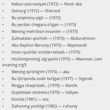
• Keksa usta vasiyati (1972) — Nosir aka
• Semurg‘ (1972) — Sherzod
• Bu yoqimtoy yigit — (1972)
• Bu yerdan chegara o‘tgan — (1973)
• Mening mehribon insonim — (1973)
• Zulmatdan qochish — (1973) — Abdurahmon
• Abu Rayhon Beruniy (1975) — Maymandi
• Inson qushlar ortidan ketadi— (1975)
• Hoshimjonning ulg‘ayishi (1975) — Manman, Leni
onaning o‘g‘li
• Mening qo‘shig‘im (1975) — aka
• Bu Qo‘qonda sodir bo‘lgan (1977) — Sigereli
• Ringga chaqiriladi... (1979) — Rantik
• Dupletdan otishma (1979) — Valiyev
• Komila (1981) — ota
• Dahoning yoshligi (1982) — ruhoniy