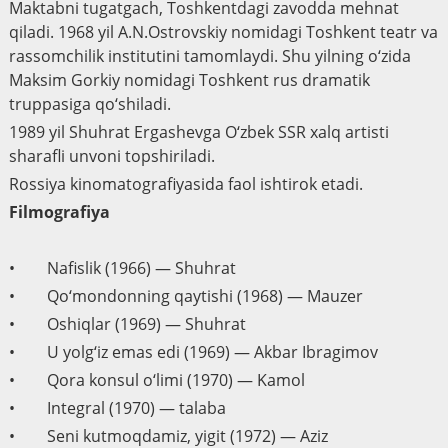
Maktabni tugatgach, Toshkentdagi zavodda mehnat
qiladi. 1968 yil A.N.Ostrovskiy nomidagi Toshkent teatr va
rassomchilik institutini tamomlaydi. Shu yilning o‘zida
Maksim Gorkiy nomidagi Toshkent rus dramatik
truppasiga qo‘shiladi.
1989 yil Shuhrat Ergashevga O‘zbek SSR xalq artisti
sharafli unvoni topshiriladi.
Rossiya kinomatografiyasida faol ishtirok etadi.
Filmografiya
• Nafislik (1966) — Shuhrat
• Qo‘mondonning qaytishi (1968) — Mauzer
• Oshiqlar (1969) — Shuhrat
• U yolg‘iz emas edi (1969) — Akbar Ibragimov
• Qora konsul o‘limi (1970) — Kamol
• Integral (1970) — talaba
• Seni kutmoqdamiz, yigit (1972) — Aziz