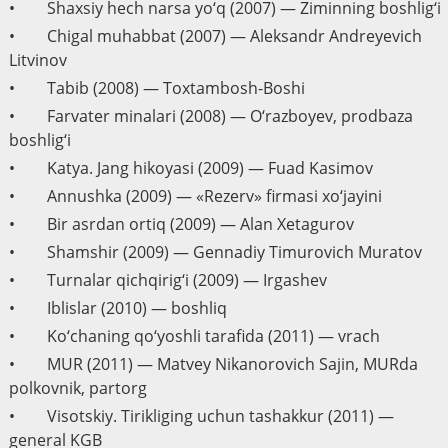
• Shaxsiy hech narsa yo‘q (2007) — Ziminning boshlig‘i
• Chigal muhabbat (2007) — Aleksandr Andreyevich
Litvinov
• Tabib (2008) — Toxtambosh-Boshi
• Farvater minalari (2008) — O‘razboyev, prodbaza
boshlig‘i
• Katya. Jang hikoyasi (2009) — Fuad Kasimov
• Annushka (2009) — «Rezerv» firmasi xo‘jayini
• Bir asrdan ortiq (2009) — Alan Xetagurov
• Shamshir (2009) — Gennadiy Timurovich Muratov
• Turnalar qichqirig‘i (2009) — Irgashev
• Iblislar (2010) — boshliq
• Ko‘chaning qo‘yoshli tarafida (2011) — vrach
• MUR (2011) — Matvey Nikanorovich Sajin, MURda
polkovnik, partorg
• Visotskiy. Tirikliging uchun tashakkur (2011) —
general KGB