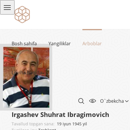
Bosh sahifa
Yangiliklar
Arboblar
Loyiha haqida
O`zbekcha
Irgashev Shuhrat Ibragimovich
Tavallud topgan sana:
19 iyun 1945 yil