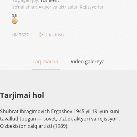
Tug'ilgan joy:
Toshkent
Yo'nalishlar: Aktyor va aktrisalar, Rejissyorlar
7627
Ulashish
Tarjimai hol
Video galereya
Tarjimai hol
Shuhrat Ibragimovich Ergashev 1945 yil 19 iyun kuni
tavallud topgan — sovet, o‘zbek aktyori va rejissyori,
O‘zbekiston xalq artisti (1989).