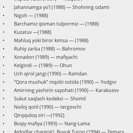
• Jahannamga yo‘l (1988) — Shohning odami
• Nigoh — (1988)
• Barchamiz qisman tulpormiz — (1988)
• Kuzatuv —(1988)
• Mahluq yoki biror kimsa — (1988)
• Ruhiy zarba (1988) — Bahromov
• Xonadon (1989) — mafiyachi
• Kelgindi — (1989) — Ohun
• Uch qirol jangi (1990) — Ramdan
• “Qora mushuk” niqobi ostida (1990) — Yodgor
• Amirning yashirin sayohati (1990) — Karakozov
• Sukut saqlash kodeksi — Shomil
• Noiloj qotil (1990) — tergovchi
• Qirqquloq siri —(1992)
• Boqiy mafiya (1993) — Nang-Lama
• Ajdodlar chaqirig‘i. Buyuk Turon (1994) — Zemarx