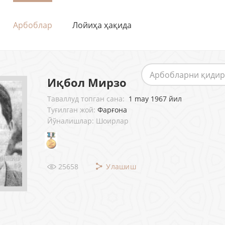
Арбоблар
Лойиҳа ҳақида
Иқбол Мирзо
Таваллуд топган сана:
1 may 1967 йил
Туғилган жой:
Фарғона
Йўналишлар: Шоирлар
25658
Улашиш