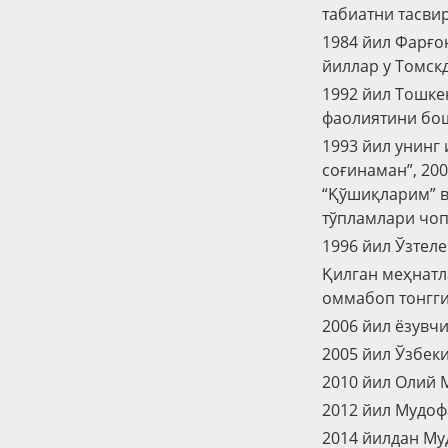
табиатни тасви
1984 йил Фарғо
йиллар у Томск
1992 йил Тошкен
фаолиятини бош
1993 йил унинг 
соғинаман”, 200
“Қўшиқларим” в
тўпламлари чоп
1996 йил Ўзтел
Қилган меҳнатл
оммабоп тонгги
2006 йил ёзувч
2005 йил Ўзбек
2010 йил Олий 
2012 йил Мудоф
2014 йилдан Му