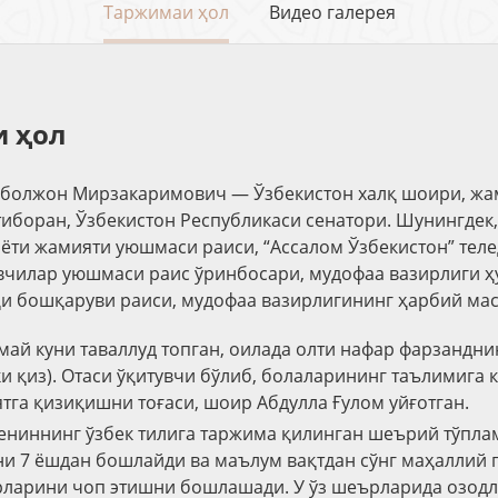
Таржимаи ҳол
Видео галерея
 ҳол
болжон Мирзакаримович — Ўзбекистон халқ шоири, жа
тиборан, Ўзбекистон Республикаси сенатори. Шунингдек
иёти жамияти уюшмаси раиси, “Ассалом Ўзбекистон” тел
вчилар уюшмаси раис ўринбосари, мудофаа вазирлиги ҳ
и бошқаруви раиси, мудофаа вазирлигининг ҳарбий мас
 май куни таваллуд топган, оилада олти нафар фарзандн
кки қиз). Отаси ўқитувчи бўлиб, болаларининг таълимига 
тга қизиқишни тоғаси, шоир Абдулла Ғулом уйғотган.
ениннинг ўзбек тилига таржима қилинган шеърий тўплам
 7 ёшдан бошлайди ва маълум вақтдан сўнг маҳаллий 
арини чоп этишни бошлашади. У ўз шеърларида озодли