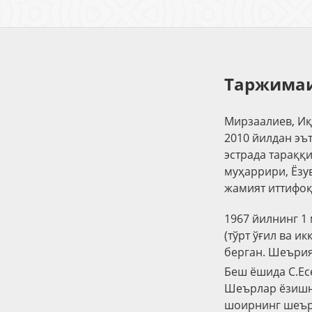
Таржимаи
Мирзаалиев, Иқ
2010 йилдан эъ
эстрада тараққ
муҳаррири, Ёзу
жамият иттифоқ
1967 йилнинг 1
(тўрт ўғил ва и
берган. Шеърия
Беш ёшида С.Ес
Шеърлар ёзишни
шоирнинг шеърл