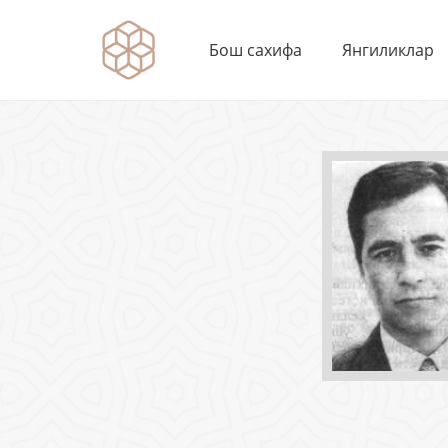
Бош сахифа
Янгиликлар