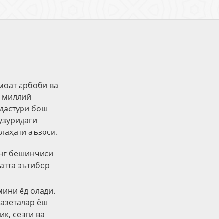
моат арбоби ва
, миллий
едастури бош
узуридаги
лаҳати аъзоси.
инг бешинчиси
катта эътибор
ини ёд олади.
газеталар ёш
к, севги ва