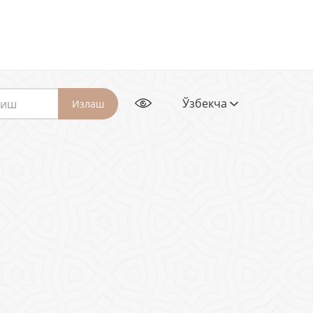
Ўзбекча
Излаш