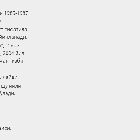
и 1985-1987
.
ст сифатида
айинланади.
”, “Сени
, 2004 йил
ман” каби
ллайди.
 шу йили
ўлади.
аиси.