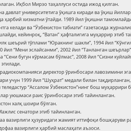
рлаган. Иқбол Мирзо таҳаллуси остида ижод қилган.
на давлат университетига ўқишга киради ва ўқиш йиллар
да ҳарбий хизматни ўтайди. 1989 йил ўқишни тамомлайди
тга келади ва “Ўзбекистон табиати” газетасида журнали
лайди, кейинроқ, “Ватан” ҳафталигига муҳаррир этиб т
илк шеърий тўплами “Юракнинг шакли”, 1994 йил “Кўнгил
0 йил “Мени эслайсанми”, 2002 йил “Танланган шеърлар”
а “Сени бугун кўрмасам бўлмас”, 2008 йил “Сизни куйлай
 этилади.
ерадиокомпанияси директор ўринбосари лавозимини эга
ари учун 1999 йил “Шуҳрат” медали билан тақдирланган,
 теледастур “Ассалом Ўзбекистон”нинг бош муҳаррири б
илар уюшмаси раис ўринбосари этиб тайинланган.
истон халқ шоири бўлган.
Мажлис сенатори этиб тайинланган.
аа вазирлиги ҳузуридаги жамият иттифоқи бошқаруви р
дофаа вазирлиги ҳарбий маслаҳати аъзоси.