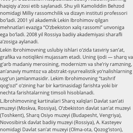
haqiqiy a’zosi etib saylanadi. Shu yili Kamoliddin Behzod
nomidagi Milliy rassomchilik va dizayn instituti professori
bo‘ladi. 2001 yil akademik Lekin Ibrohimov qilgan
mehnatlari evaziga “O‘zbekiston xalq rassomi” unvoniga
ega bo‘ladi. 2008 yil Rossiya badiiy akademiyasi sharafli
a’zosiga aylanadi.
Lekin Ibrohimovning uslubiy ishlari o‘zida tasviriy san’at,
grafika va notiqlikni mujassam etadi. Uning ijodi — sharq va
g‘arb madaniy merosining, modernizm va she’riy ramzning,
an’anaviy mumtoz va abstrakt-syurrealistik yo‘nalishlarning
uyg‘un jamlanmasidir. Lekim Ibrohimovning “tashrif
qog‘ozi” o‘zining har bir kartinasidagi farishta yoki bir
nechta farishtalarning timsoli hisoblanadi.
L.Ibrohimovning kartinalari Sharq xalqlari Davlat san’ati
muzeyi (Moskva, Rossiya), O‘zbekiston davlat san’at muzeyi
(Toshkent), Sharq Osiyо muzeyi (Budapesht, Vengriya),
Novosibirsk davlat badiiy muzeyi (Rossiya), A. Kasteyev
nomidagi Davlat san’at muzeyi (Olma-ota, Qozog‘iston),