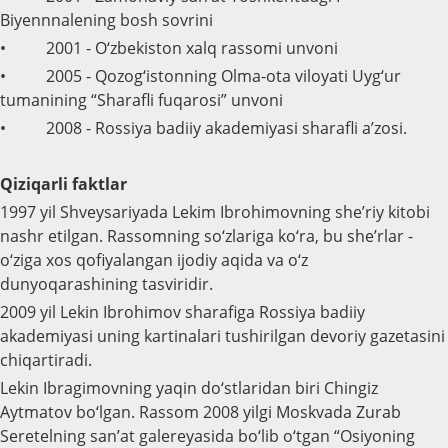
Biyennnalening bosh sovrini
• 2001 - O‘zbekiston xalq rassomi unvoni
• 2005 - Qozog‘istonning Olma-ota viloyati Uyg‘ur
tumanining “Sharafli fuqarosi” unvoni
• 2008 - Rossiya badiiy akademiyasi sharafli a’zosi.
Qiziqarli faktlar
1997 yil Shveysariyada Lekim Ibrohimovning she’riy kitobi
nashr etilgan. Rassomning so‘zlariga ko‘ra, bu she’rlar -
o‘ziga xos qofiyalangan ijodiy aqida va o‘z
dunyoqarashining tasviridir.
2009 yil Lekin Ibrohimov sharafiga Rossiya badiiy
akademiyasi uning kartinalari tushirilgan devoriy gazetasini
chiqartiradi.
Lekin Ibragimovning yaqin do‘stlaridan biri Chingiz
Aytmatov bo‘lgan. Rassom 2008 yilgi Moskvada Zurab
Seretelning san’at galereyasida bo‘lib o‘tgan “Osiyoning