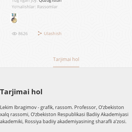
Tug'ilgan joy:
Qozog‘iston
Yo'nalishlar: Rassomlar
8626
Ulashish
Tarjimai hol
Tarjimai hol
Lekim Ibragimov - grafik, rassom. Professor, O‘zbekiston
xalq rassomi, O‘zbekiston Respublikasi Badiiy Akademiyasi
akademiki, Rossiya badiiy akademiyasining sharafli a’zosi.