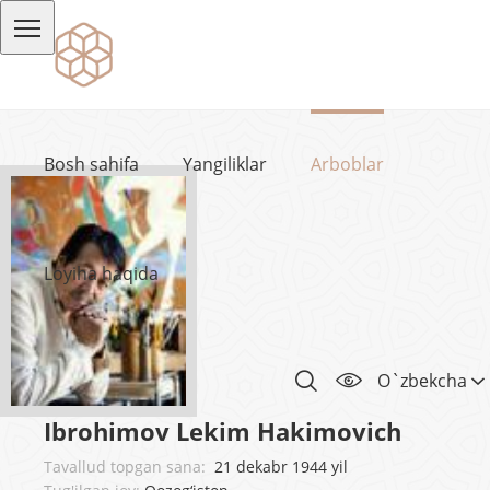
Bosh sahifa
Yangiliklar
Arboblar
Loyiha haqida
O`zbekcha
Ibrohimov Lekim Hakimovich
Tavallud topgan sana:
21 dekabr 1944 yil