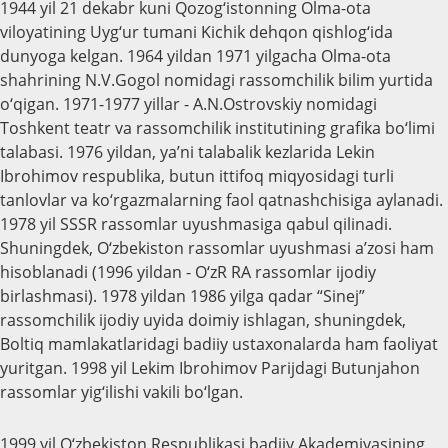
1944 yil 21 dekаbr kuni Qozog‘istonning Olma-ota
viloyatining Uyg‘ur tumani Kichik dehqon qishlog‘ida
dunyoga kelgan. 1964 yildan 1971 yilgacha Olma-ota
shahrining N.V.Gogol nomidagi rassomchilik bilim yurtida
o‘qigan. 1971-1977 yillar - A.N.Ostrovskiy nomidagi
Toshkent teatr va rassomchilik institutining grafika bo‘limi
talabasi. 1976 yildan, ya’ni talabalik kezlarida Lekin
Ibrohimov respublika, butun ittifoq miqyosidagi turli
tanlovlar va ko‘rgazmalarning faol qatnashchisiga aylanadi.
1978 yil SSSR rassomlar uyushmasiga qabul qilinadi.
Shuningdek, O‘zbekiston rassomlar uyushmasi a’zosi ham
hisoblanadi (1996 yildan - O‘zR RA rassomlar ijodiy
birlashmasi). 1978 yildan 1986 yilga qadar “Sinej”
rassomchilik ijodiy uyida doimiy ishlagan, shuningdek,
Boltiq mamlakatlaridagi badiiy ustaxonalarda ham faoliyat
yuritgan. 1998 yil Lekim Ibrohimov Parijdagi Butunjahon
rassomlar yig‘ilishi vakili bo‘lgan.
1999 yil O‘zbekiston Respublikasi badiiy Akademiyasining