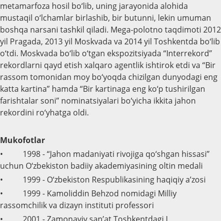
metamarfoza hosil bo‘lib, uning jarayonida alohida
mustaqil o‘lchamlar birlashib, bir butunni, lekin umuman
boshqa narsani tashkil qiladi. Mega-polotno taqdimoti 2012
yil Pragada, 2013 yil Moskvada va 2014 yil Toshkentda bo‘lib
o‘tdi. Moskvada bo‘lib o‘tgan ekspozitsiyada “Interrekord”
rekordlarni qayd etish xalqaro agentlik ishtirok etdi va “Bir
rassom tomonidan moy bo‘yoqda chizilgan dunyodagi eng
katta kartina” hamda “Bir kartinaga eng ko‘p tushirilgan
farishtalar soni” nominatsiyalari bo‘yicha ikkita jahon
rekordini ro‘yhatga oldi.
Mukofotlar
• 1998 - “Jahon madaniyati rivojiga qo‘shgan hissasi”
uchun O‘zbekiston badiiy akademiyasining oltin medali
• 1999 - O‘zbekiston Respublikasining haqiqiy a’zosi
• 1999 - Kamoliddin Behzod nomidagi Milliy
rassomchilik va dizayn instituti professori
• 2001 - Zamonaviy san’at Toshkentdagi I