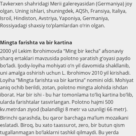
Tavkerxen shahridagi Merii galereyasidan (Germaniya) joy
olgan. Uning ishlari, shuningdek, AQSh, Fransiya, Italiya,
Isroil, Hindiston, Avstriya, Yaponiya, Germaniya,
Rossiyadagi shaxsiy to‘plamlardan o‘rin olgan.
Mingta farishta va bir kartina
2000 yil Lekim Ibrohimovda “Ming bir kecha” afsonaviy
sharq ertaklari mavzusida polotno yaratish g‘oyasi paydo
bo‘ladi. Ijodiy-loyiha mohiyati o‘n yil davomida shakllanib,
uni amalga oshirish uchun L. Ibrohimov 2010 yil kirishadi.
Loyiha “Mingta farishta va bir kartina” nomini oldi. Mohiyat
aniq ochib berildi, zotan, polotno mingta alohida ishdan
iborat. Har bir ishi - bu har tomonlama to‘liq kartina bo‘lib,
ularda farishtalar tasvirlangan. Polotno hajmi 500
kv.metrdan ziyod (balandligi 8 metr va uzunligi 66 metr).
Birinchi qarashda, bu qaror barchaga ma’lum mozaikani
eslatadi. Biroq, bu xato taassurot, zero, bir butun qism
tugallanmagan bo‘laklarni tashkil qilmaydi. Bu yerda