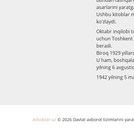
Bundan tashqari 
asarlarini yaratg
Ushbu kitoblar m
ko’zlaydi.
Oktabr inqilobi 
uchun Toshkent 
beradi.
Biroq 1929 yillar
U ham, boshqalar
yilning 6 avgusti
1942 yilning 5 
Arboblar.uz
© 2026 Davlat axborot tizimlarini yar