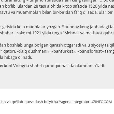
u dramaturg – tarjimon sifatida ham keng tanilgan. U 30 d
an bo’lib, ulardan 28 tasi alohida kitob sifatida 1926 yilda na
avzu va muammolari bilan bir-biridan farq qilsada, ular bi
to’g’risida ko’p maqolalar yozgan. Shunday keng jabhadagi fao
shahar ijroko‘mi 1921 yilda unga "Mehnat va matbuot qahr
dan boshlab unga bo‘lgan qarash o‘zgaradi va u siyosiy ta’qi
 qatori, «xalq dushmani», «panturkist», «panislomist» tamg
da hibsga olinadi.
may kuni Vologda shahri qamoqxonasida olamdan o‘tadi.
atish va qo'llab-quvvatlash bo'yicha Yagona integrator UZINFOCOM