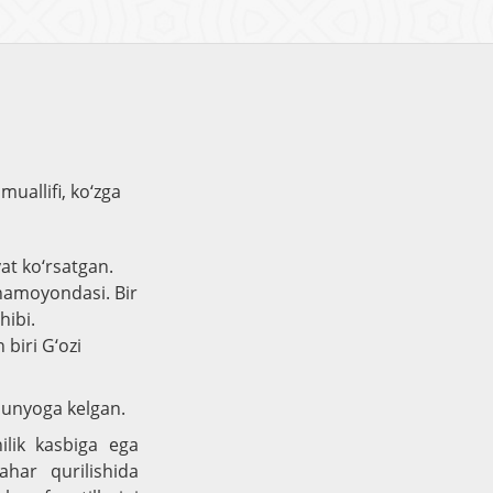
muallifi, ko‘zga
at ko‘rsatgan.
 namoyondasi. Bir
hibi.
 biri G‘ozi
dunyoga kelgan.
hilik kasbiga ega
ahar qurilishida