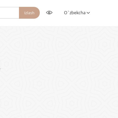
O`zbekcha
Izlash
r