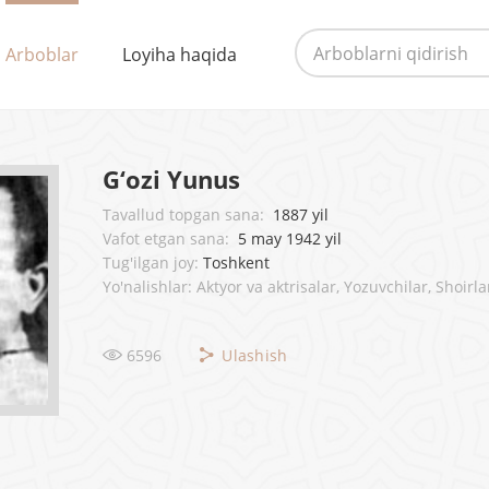
Arboblar
Loyiha haqida
G‘ozi Yunus
Tavallud topgan sana:
1887 yil
Vafot etgan sana:
5 may 1942 yil
Tug'ilgan joy:
Toshkent
Yo'nalishlar: Aktyor va aktrisalar, Yozuvchilar, Shoirla
6596
Ulashish