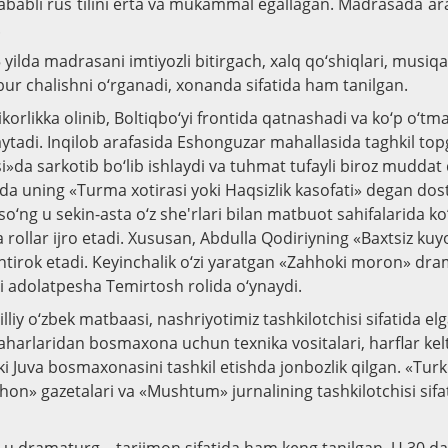
ababli rus tilini erta va mukammal egallagan. Madrasada arab 
.
yilda madrasani imtiyozli bitirgach, xalq qo‘shiqlari, musiq
nbur chalishni o‘rganadi, xonanda sifatida ham tanilgan.
orlikka olinib, Boltiqbo‘yi frontida qatnashadi va ko‘p o‘tm
aytadi. Inqilob arafasida Eshonguzar mahallasida taghkil to
»da sarkotib bo‘lib ishlaydi va tuhmat tufayli biroz mudda
zda uning «Turma xotirasi yoki Haqsizlik kasofati» degan dos
o‘ng u sekin-asta o‘z she'rlari bilan matbuot sahifalarida ko
a rollar ijro etadi. Xususan, Abdulla Qodiriyning «Baxtsiz k
ishtirok etadi. Keyinchalik o‘zi yaratgan «Zahhoki moron» dr
 adolatpesha Temirtosh rolida o‘ynaydi.
liy o‘zbek matbaasi, nashriyotimiz tashkilotchisi sifatida elg
harlaridan bosmaxona uchun texnika vositalari, harflar kel
 Juva bosmaxonasini tashkil etishda jonbozlik qilgan. «Turkis
hon» gazetalari va «Mushtum» jurnalining tashkilotchisi sifat