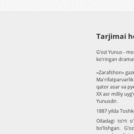
Tarjimai h
G‘ozi Yunus - moh
ko‘ringan dramat
«Zarafshon» gazet
Ma'rifatparvarlik
qator asar va py
XX asr milliy uyg
Yunusdir.
1887 yilda Tosh
Oiladagi to‘rt o
bo‘lishgan. G‘o