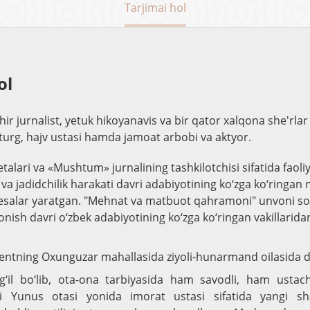
Tarjimai hol
ol
ir jurnalist, yetuk hikoyanavis va bir qator xalqona she'rlar 
urg, hajv ustasi hamda jamoat arbobi va aktyor.
alari va «Mushtum» jurnalining tashkilotchisi sifatida faoliy
 va jadidchilik harakati davri adabiyotining ko‘zga ko‘ringan
esalar yaratgan. "Mehnat va matbuot qahramoni" unvoni so
‘onish davri o‘zbek adabiyotining ko‘zga ko‘ringan vakillaridan
kentning Oxunguzar mahallasida ziyoli-hunarmand oilasida 
‘g‘il bo‘lib, ota-ona tarbiyasida ham savodli, ham ustac
zi Yunus otasi yonida imorat ustasi sifatida yangi sh