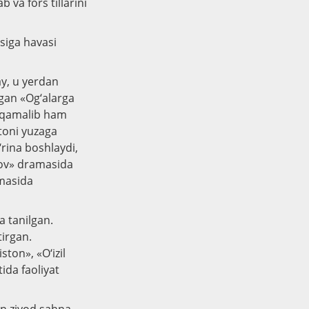
va fors tillarini
asiga havasi
ay, u yerdan
pgan «Og‘alarga
t qamalib ham
toni yuzaga
‘rina boshlaydi,
uyov» dramasida
amasida
a tanilgan.
tirgan.
ton», «O‘izil
ida faoliyat