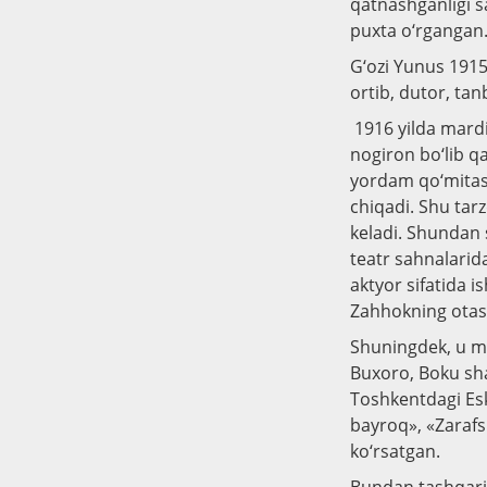
qatnashganligi s
puxta o‘rgangan
G‘ozi Yunus 1915 
ortib, dutor, ta
1916 yilda mardik
nogiron bo‘lib q
yordam qo‘mitasi
chiqadi. Shu tar
keladi. Shundan s
teatr sahnalarid
aktyor sifatida 
Zahhokning otasi
Shuningdek, u mil
Buxoro, Boku sha
Toshkentdagi Eski
bayroq», «Zarafs
ko‘rsatgan.