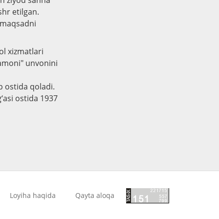
an ziyod sahna
shr etilgan.
r maqsadni
l xizmatlari
amoni" unvonini
b ostida qoladi.
‘asi ostida 1937
Loyiha haqida
Qayta aloqa