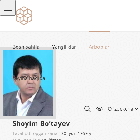
Bosh sahifa
Yangiliklar
Arboblar
Loyiha haqida
O`zbekcha
Shoyim Bo‘tayev
Tavallud topgan sana:
20 iyun 1959 yil