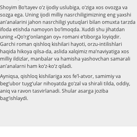
Shoyim Bo‘tayev o‘z ijodiy uslubiga, o‘ziga xos ovozga va
sozga ega. Uning ijodi milliy nasrchiligimizning eng yaxshi
an’analarini jahon nasrchiligi yutuqlari bilan omuxta tarzda
ifoda etishda namoyon bo‘lmoqda. Xuddi shu jihatdan
uning «Qo‘rg‘onlangan oy» romani e’tiborga loyiqdir.
Garchi roman qishloq kishilari hayoti, orzu-intilishlari
haqida hikoya qilsa-da, aslida xalqimiz ma’naviyatiga xos
milliy ildizlar, manbalar va hamisha yashovchan samarali
an’analarni ham ko‘z-ko‘z qiladi.
Ayniqsa, qishloq kishilariga xos fe’l-atvor, samimiy va
beg‘ubor tuyg‘ular nihoyatda go‘zal va shirali tilda, oddiy,
aniq va ravon tasvirlanadi. Shular asarga joziba
bag‘ishlaydi.