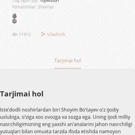
Tug'ilgan joy:
Tojikiston
Yo'nalishlar: Shoirlar
11912
Ulashish
Tarjimai hol
Tarjimai hol
Iste’dodli noshirlardan biri Shoyim Bo‘tayev o‘z ijodiy
uslubiga, o‘ziga xos ovozga va sozga ega. Uning ijodi milliy
nasrchiligimizning eng yaxshi an’analarini jahon nasrchiligi
yutuqlari bilan omuxta tarzda ifoda etishda namoyon