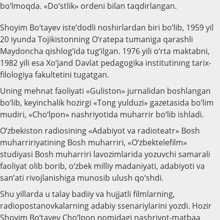
bo‘lmoqda. «Do‘stlik» ordeni bilan taqdirlangan.
Shoyim Bo‘tayev iste’dodli noshirlardan biri bo‘lib, 1959 yil
20 iyunda Tojikistonning O‘ratepa tumaniga qarashli
Maydoncha qishlog‘ida tug‘ilgan. 1976 yili o‘rta maktabni,
1982 yili esa Xo‘jand Davlat pedagogika institutining tarix-
filologiya fakultetini tugatgan.
Uning mehnat faoliyati «Guliston» jurnalidan boshlangan
bo‘lib, keyinchalik hozirgi «Tong yulduzi» gazetasida bo‘lim
mudiri, «Cho‘lpon» nashriyotida muharrir bo‘lib ishladi.
O‘zbekiston radiosining «Adabiyot va radioteatr» Bosh
muharririyatining Bosh muharriri, «O‘zbektelefilm»
studiyasi Bosh muharriri lavozimlarida yozuvchi samarali
faoliyat olib borib, o‘zbek milliy madaniyati, adabiyoti va
san’ati rivojlanishiga munosib ulush qo‘shdi.
Shu yillarda u talay badiiy va hujjatli filmlarning,
radiopostanovkalarning adabiy ssenariylarini yozdi. Hozir
Shoyim Bo‘tayev Cho‘lpon nomidagi nashriyot-matbaa