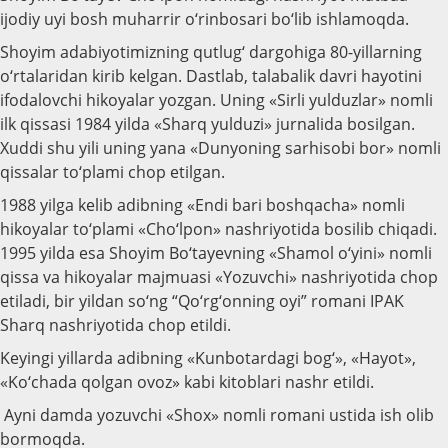
ijodiy uyi bosh muharrir o‘rinbosari bo‘lib ishlamoqda.
Shoyim adabiyotimizning qutlug‘ dargohiga 80-yillarning
o‘rtalaridan kirib kelgan. Dastlab, talabalik davri hayotini
ifodalovchi hikoyalar yozgan. Uning «Sirli yulduzlar» nomli
ilk qissasi 1984 yilda «Sharq yulduzi» jurnalida bosilgan.
Xuddi shu yili uning yana «Dunyoning sarhisobi bor» nomli
qissalar to‘plami chop etilgan.
1988 yilga kelib adibning «Endi bari boshqacha» nomli
hikoyalar to‘plami «Cho‘lpon» nashriyotida bosilib chiqadi.
1995 yilda esa Shoyim Bo‘tayevning «Shamol o‘yini» nomli
qissa va hikoyalar majmuasi «Yozuvchi» nashriyotida chop
etiladi, bir yildan so‘ng “Qo‘rg‘onning oyi” romani IPAK
Sharq nashriyotida chop etildi.
Keyingi yillarda adibning «Kunbotardagi bog‘», «Hayot»,
«Ko‘chada qolgan ovoz» kabi kitoblari nashr etildi.
Ayni damda yozuvchi «Shox» nomli romani ustida ish olib
bormoqda.