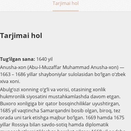
Tarjimai hol
Tarjimai hol
Tug‘ilgan sana:
1640 yil
Anusha-xon (Abu-l-Muzaffar Muhammad Anusha-xon) —
1663 – 1686 yillar shayboniylar sulolasidan bo‘lgan o‘zbek
xiva xoni.
Abulg‘ozi xonning o‘g‘li va vorisi, otasining xonlik
hukmronlik siyosatini mustahkamlashda davom etgan.
Buxoro xonligiga bir qator bosqinchiliklar uyushtirgan,
1685 yil vaqtincha Samarqandni bosib olgan, biroq, tez
orada uni tark etishga majbur bo‘lgan. 1669 hamda 1675
yillar Rossiya bilan savdo-sotiq hamda diplomatik