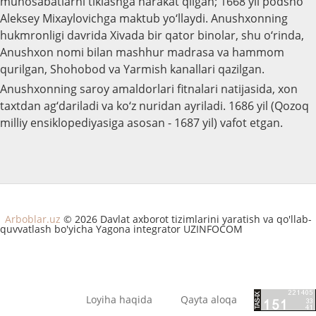
munosabatlarni tiklashga harakat qilgan; 1668 yil podsho
Aleksey Mixaylovichga maktub yo‘llaydi. Anushxonning
hukmronligi davrida Xivada bir qator binolar, shu o‘rinda,
Anushxon nomi bilan mashhur madrasa va hammom
qurilgan, Shohobod va Yarmish kanallari qazilgan.
Anushxonning saroy amaldorlari fitnalari natijasida, xon
taxtdan ag‘dariladi va ko‘z nuridan ayriladi. 1686 yil (Qozoq
milliy ensiklopediyasiga asosan - 1687 yil) vafot etgan.
Arboblar.uz
© 2026 Davlat axborot tizimlarini yaratish va qo'llab-
quvvatlash bo'yicha Yagona integrator UZINFOCOM
Loyiha haqida
Qayta aloqa