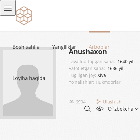
Bosh sahifa
Yangiliklar
Arboblar
Anushaxon
Tavallud topgan sana:
1640 yil
Vafot etgan sana:
1686 yil
Tug'ilgan joy:
Xiva
Loyiha haqida
Yo'nalishlar: Hukmdorlar
6904
Ulashish
O`zbekcha