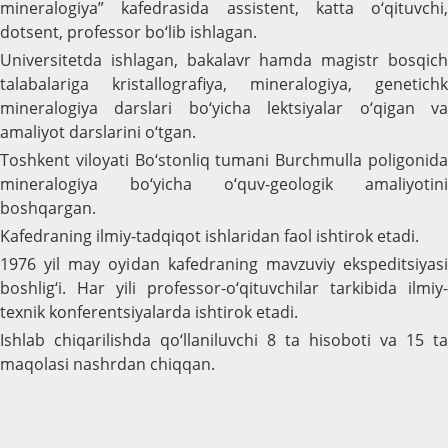
mineralogiya” kafedrasida assistent, katta o‘qituvchi,
dotsent, professor bo‘lib ishlagan.
Universitetda ishlagan, bakalavr hamda magistr bosqich
talabalariga kristallografiya, mineralogiya, genetichk
mineralogiya darslari bo‘yicha lektsiyalar o‘qigan va
amaliyot darslarini o‘tgan.
Toshkent viloyati Bo‘stonliq tumani Burchmulla poligonida
mineralogiya bo‘yicha o‘quv-geologik amaliyotini
boshqargan.
Kafedraning ilmiy-tadqiqot ishlaridan faol ishtirok etadi.
1976 yil may oyidan kafedraning mavzuviy ekspeditsiyasi
boshlig‘i. Har yili professor-o‘qituvchilar tarkibida ilmiy-
texnik konferentsiyalarda ishtirok etadi.
Ishlab chiqarilishda qo‘llaniluvchi 8 ta hisoboti va 15 ta
maqolasi nashrdan chiqqan.