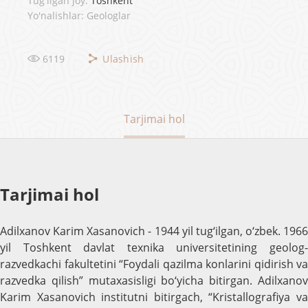
Tug'ilgan joy:
Toshkent
Yo'nalishlar: Geologlar
6119
Ulashish
Tarjimai hol
Tarjimai hol
Adilxanov Karim Xasanovich - 1944 yil tug‘ilgan, o‘zbek. 1966
yil Toshkent davlat texnika universitetining geolog-
razvedkachi fakultetini “Foydali qazilma konlarini qidirish va
razvedka qilish” mutaxasisligi bo‘yicha bitirgan. Adilxanov
Karim Xasanovich institutni bitirgach, “Kristallografiya va