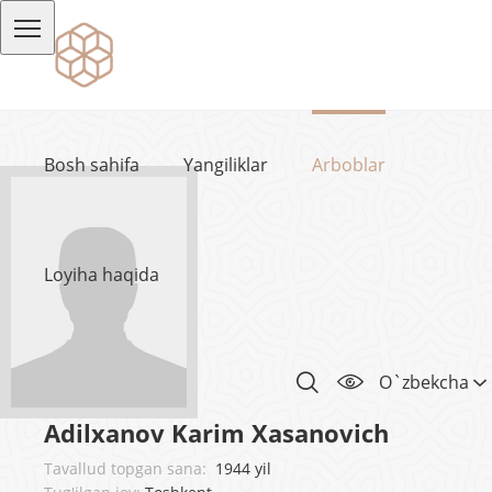
Bosh sahifa
Yangiliklar
Arboblar
Loyiha haqida
O`zbekcha
Adilxanov Karim Xasanovich
Tavallud topgan sana:
1944 yil