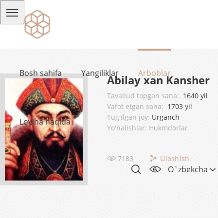
Bosh sahifa
Yangiliklar
Arboblar
Abilay xan Kansher
Tavallud topgan sana:
1640 yil
Vafot etgan sana:
1703 yil
Tug'ilgan joy:
Urganch
Loyiha haqida
Yo'nalishlar: Hukmdorlar
7183
Ulashish
O`zbekcha