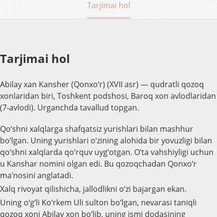
Tarjimai hol
Tarjimai hol
Abilay xan Kansher (Qonxo‘r) (XVII asr) — qudratli qozoq
xonlaridan biri, Toshkent podshosi, Baroq xon avlodlaridan
(7-avlodi). Urganchda tavallud topgan.
Qo‘shni xalqlarga shafqatsiz yurishlari bilan mashhur
bo‘lgan. Uning yurishlari o‘zining alohida bir yovuzligi bilan
qo‘shni xalqlarda qo‘rquv uyg‘otgan. O‘ta vahshiyligi uchun
u Kanshar nomini olgan edi. Bu qozoqchadan Qonxo‘r
ma’nosini anglatadi.
Xalq rivoyat qilishicha, jallodlikni o‘zi bajargan ekan.
Uning o‘g‘li Ko‘rkem Uli sulton bo‘lgan, nevarasi taniqli
qozoq xoni Abilay xon bo‘lib, uning ismi dodasining