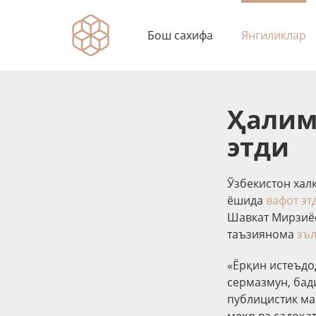
Бош сахифа
Янгиликлар
Ҳалим
этди
Ўзбекистон хал
ёшида
вафот эт
Шавкат Мирзиёе
таъзиянома
эъ
«Ёрқин истеъдо
сермазмун, бад
публицистик ма