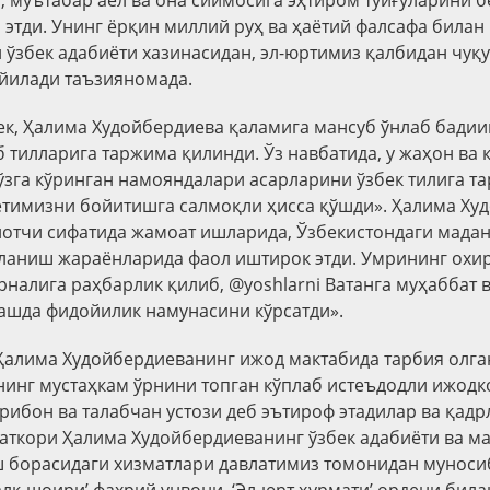
т, мўътабар аёл ва она сиймосига эҳтиром туйғуларини 
 этди. Унинг ёрқин миллий руҳ ва ҳаётий фалсафа билан
 ўзбек адабиёти хазинасидан, эл-юртимиз қалбидан чуқ
ейилади таъзияномада.
ек, Ҳалима Худойбердиева қаламига мансуб ўнлаб бадии
б тилларига таржима қилинди. Ўз навбатида, у жаҳон ва
ўзга кўринган намояндалари асарларини ўзбек тилига т
тимизни бойитишга салмоқли ҳисса қўшди». Ҳалима Ху
отчи сифатида жамоат ишларида, Ўзбекистондаги мадан
аниш жараёнларида фаол иштирок этди. Умрининг охир
рналига раҳбарлик қилиб, @yoshlarni Ватанга муҳаббат в
ашда фидойилик намунасини кўрсатди».
 Ҳалима Худойбердиеванинг ижод мактабида тарбия олган
нинг мустаҳкам ўрнини топган кўплаб истеъдодли ижодк
рибон ва талабчан устози деб эътироф этадилар ва қадр
ъаткори Ҳалима Худойбердиеванинг ўзбек адабиёти ва м
борасидаги хизматлари давлатимиз томонидан муносиб