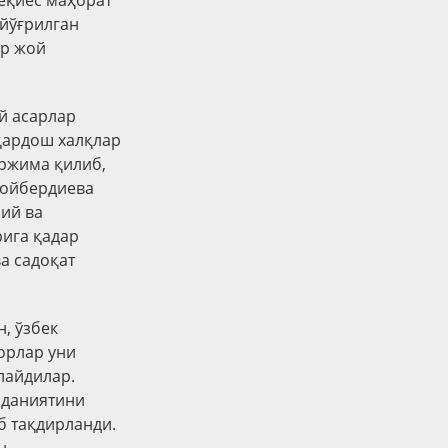
беқиёс маҳорат
 йўғрилган
ур жой
й асарлар
 қардош халқлар
аржима қилиб,
дойбердиева
ий ва
ига қадар
а садоқат
, ўзбек
орлар уни
лайдилар.
аданиятини
 тақдирланди.