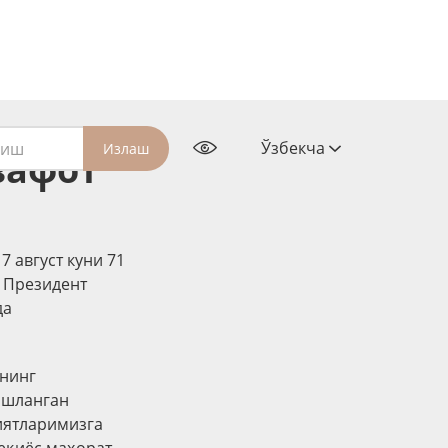
Ўзбекча
Излаш
вафот
 август куни 71
, Президент
да
ининг
ишланган
иятларимизга