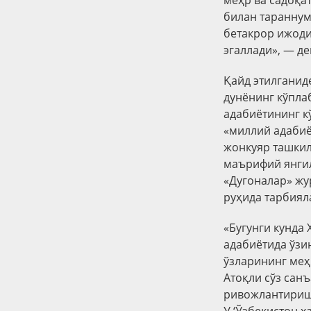
меҳр ва садоқа
билан тараннум
бетакрор ижоди
эгаллади», — д
Қайд этилганид
дунёнинг кўпла
адабиётининг к
«миллий адабиё
жонкуяр ташкил
маърифий янгил
«Дугоналар» жу
руҳида тарбиял
«Бугунги кунда
адабиётида ўзи
ўзларининг меҳ
Атоқли сўз сан
ривожлантириш 