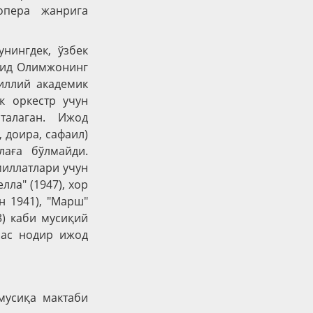
опера жанрига
нингдек, ўзбек
мид Олимжонинг
иллий академик
к оркестр учун
талаган. Ижод
 доира, сафаил)
лаға бўлмайди.
миллатлари учун
лла" (1947), хор
н 1941), "Марш"
3) каби мусиқий
мас нодир ижод
мусиқа мактаби