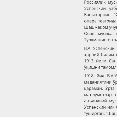
Россиялик мус
Успенский ўзб
Бастакорнинг "
опера театрида
Шашмақом учун 
Осиё мусиқа 
Туркманистон ха
В.А. Успенский
ҳарбий билим ю
1913 йили Сан
ўқишни тамомл
1918 йил В.А.
маданиятини ўр
қарамай, Ўрта 
маълумотлар н
анъанавий мус
Успенский илк 
туширган. "Шаш