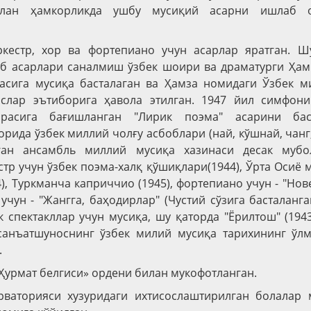
илан ҳамкорликда ушбу мусиқий асарни ишлаб 
кестр, хор ва фортепиано учун асарлар яратган. Шу
ёб асарлари саналмиш ўзбек шоири ва драматурги Ҳа
сасига мусиқа басталаган ва Ҳамза номидаги Ўзбек м
ислар эътиборига ҳавола этилган. 1947 йил симфони
ирасига бағишланган "Лирик поэма" асарини бас
орида ўзбек миллий чолғу асбоблари (най, кўшнай, чанг,
ган ансамбль миллий мусиқа хазинаси десак мубо
тр учун ўзбек поэма-халқ қўшиқлари(1944), Ўрта Осиё 
4), Туркманча каприччио (1945), фортепиано учун - "Нове
учун - "Жангга, баҳодирлар" (Чустий сўзига басталанга
ик спектакллар учун мусиқа, шу қаторда "Ёрилтош" (194
санъатшуноснинг ўзбек милий мусиқа тарихининг ўл
.
«Ҳурмат белгиси» ордени билан мукофотланган.
рваторияси хузуридаги ихтисослаштирилган болалар 