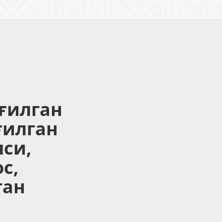
ғилган
уғилган
яси,
с,
ган