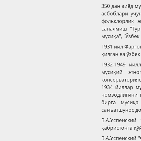
350 дан зиёд м
асбоблари учун
фольклорлик э
саналмиш "Тур
мусиқа", "Ўзбе
1931 йил Фарғо
қилган ва ўзбек
1932-1949 йил
мусиқий этно
консерваторияс
1934 йиллар м
номзодлигини қ
бирга мусиқа
санъатшунос до
В.А.Успенский
қабристонга қў
В.А.Успенский 