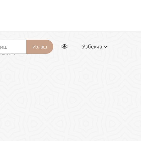
Ўзбекча
Излаш
рович