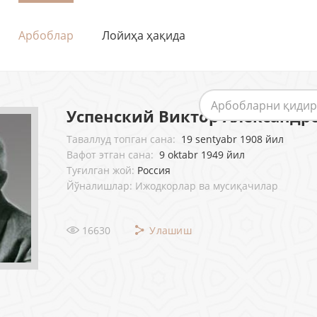
Арбоблар
Лойиҳа ҳақида
Успенский Виктор Александ
Таваллуд топган сана:
19 sentyabr 1908 йил
Вафот этган сана:
9 oktabr 1949 йил
Туғилган жой:
Россия
Йўналишлар: Ижодкорлар ва мусиқачилар
16630
Улашиш