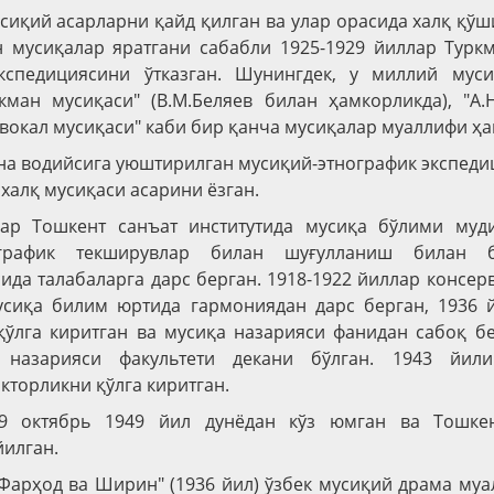
усиқий асарларни қайд қилган ва улар орасида халқ қўш
 мусиқалар яратгани сабабли 1925-1929 йиллар Турк
кспедициясини ўтказган. Шунингдек, у миллий мус
кман мусиқаси" (В.М.Беляев билан ҳамкорликда), "А.
к вокал мусиқаси" каби бир қанча мусиқалар муаллифи ҳ
на водийсига уюштирилган мусиқий-этнографик экспед
 халқ мусиқаси асарини ёзган.
лар Тошкент санъат институтида мусиқа бўлими муд
график текширувлар билан шуғулланиш билан 
ида талабаларга дарс берган. 1918-1922 йиллар консерв
усиқа билим юртида гармониядан дарс берган, 1936 
ўлга киритган ва мусиқа назарияси фанидан сабоқ б
 назарияси факультети декани бўлган. 1943 йили 
кторликни қўлга киритган.
 9 октябрь 1949 йил дунёдан кўз юмган ва Тошке
йилган.
"Фарҳод ва Ширин" (1936 йил) ўзбек мусиқий драма муа