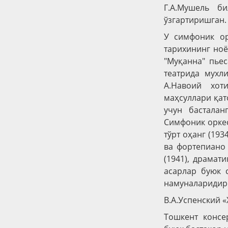
Г.А.Мушель б
ўзгартиришган.
У симфоник ор
тарихининг но
"Муқанна" пье
театрида мухл
А.Навоий хот
маҳсуллари қат
учун басталан
Симфоник оркес
тўрт оҳанг (193
ва фортепиано 
(1941), драмат
асарлар буюк 
намуналаридир
В.А.Успенский 
Тошкент консе