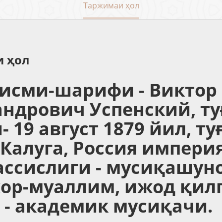
Таржимаи ҳол
 ҳол
 исми-шарифи - Виктор
андрович Успенский, ту
- 19 август 1879 йил, т
Калуга, Россия импери
ассислиги - мусиқашуно
кор-муаллим, ижод қил
 - академик мусиқачи.