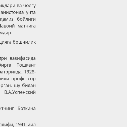
иқлари ва чолғу
манистонда учта
иқамиз бойлиги
Навоий матнига
амдир.
ицияга бошчилик
ири вазифасида
бирга Тошкент
аторияда, 1928-
йили профессор
ерган, шу билан
В.А.Успенский
нтнинг Боткина
ллифи, 1941 йил