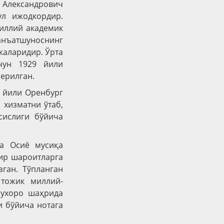
 Александрович
ул ижодкордир.
миллий академик
Санъатшуноснинг
жаларидир. Ўрта
чун 1929 йили
берилган.
8 йили Оренбург
 хизматни ўтаб,
сислиги бўйича
та Осиё мусиқа
ғир шароитларга
зган. Тўпланган
 тожик миллий-
Бухоро шаҳрида
и бўйича нотага