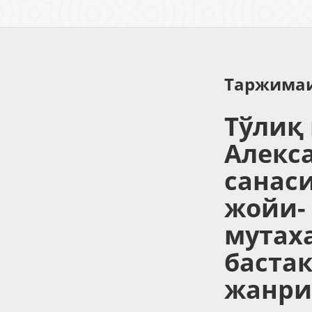
Таржимаи
Тўлиқ
Алекс
санаси
жойи- 
мутах
баста
жанри