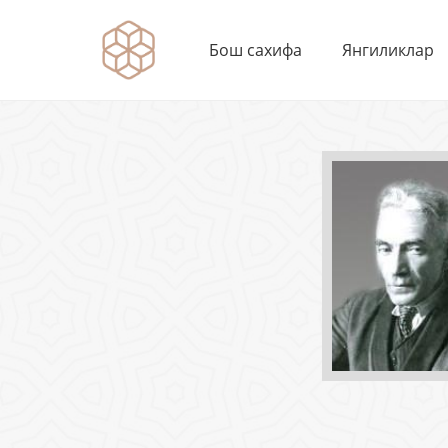
Бош сахифа
Янгиликлар