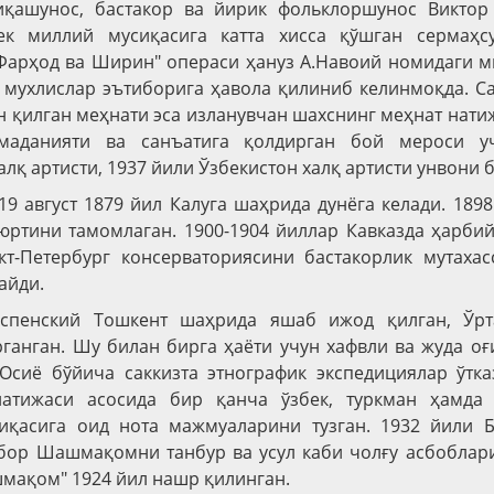
иқашунос, бастакор ва йирик фольклоршунос Виктор
ек миллий мусиқасига катта хисса қўшган сермаҳс
Фарҳод ва Ширин" операси ҳануз А.Навоий номидаги 
 мухлислар эътиборига ҳавола қилиниб келинмоқда. 
қилган меҳнати эса изланувчан шахснинг меҳнат нати
маданияти ва санъатига қолдирган бой мероси у
лқ артисти, 1937 йили Ўзбекистон халқ артисти унвони 
 19 август 1879 йил Калуга шаҳрида дунёга келади. 189
ртини тамомлаган. 1900-1904 йиллар Кавказда ҳарбий
кт-Петербург консерваториясини бастакорлик мутахас
айди.
Успенский Тошкент шаҳрида яшаб ижод қилган, Ўр
ганган. Шу билан бирга ҳаёти учун хафвли ва жуда о
Осиё бўйича саккизта этнографик экспедициялар ўтка
атижаси асосида бир қанча ўзбек, туркман ҳамда
иқасига оид нота мажмуаларини тузган. 1932 йили 
бор Шашмақомни танбур ва усул каби чолғу асбоблар
мақом" 1924 йил нашр қилинган.