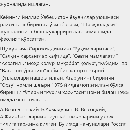
журналида ишлаган.
Кейинги йиллар Ўзбекистон ёзувчилар уюшмаси
раисининг биринчи ўринбосари, “Шарқ юлдузи”
журналининг бош муҳаррири лавозимларида
фаолият кўрсатган.
Шу кунгача Сирожиддиннинг “Руҳим харитаси”,
“Салқин харсанглар кафтида”, “Севги мамлакати”,
“Асрагил”, “Меҳр қолур, муҳаббат қолур”, “Куйдим” ва
“Ватанни ўрганиш” каби бир қатор шеърий
тўпламлари нашр этилган. Агар унинг биринчи
“Орзу” номли шеъри 1975 йилда чоп этилган бўлса,
биринчи тўплами “Руҳим харитаси” номи билан 1985
йилда чоп этилган.
А.Вознесенск
ий
, Б.Ахмадулин
, В. Высоцк
ий
,
А.Файнберг
ларнинг кўплаб шеърларини ўзбек
тилига таржима қилган. Бу ижод намуналари Россия,