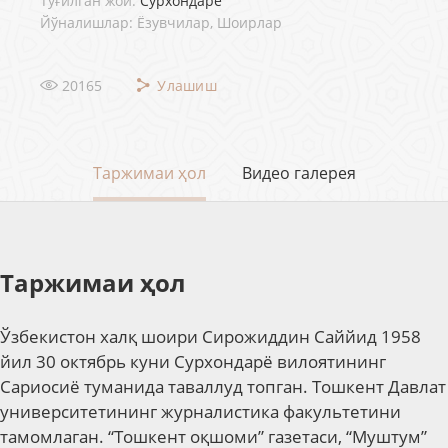
Туғилган жой:
Сурхондарё
Йўналишлар: Ёзувчилар, Шоирлар
20165
Улашиш
Таржимаи ҳол
Видео галерея
Таржимаи ҳол
Ўзбекистон халқ шоири Сирожиддин Саййид 1958
йил 30 октябрь куни Сурхондарё вилоятининг
Сариосиё туманида таваллуд топган. Тошкент Давлат
университетининг журналистика факультетини
тамомлаган. “Тошкент оқшоми” газетаси, “Муштум”