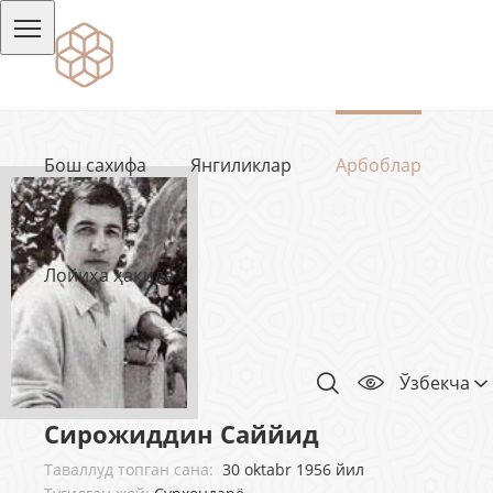
Бош сахифа
Янгиликлар
Арбоблар
Лойиҳа ҳақида
Ўзбекча
Сирожиддин Саййид
Таваллуд топган сана:
30 oktabr 1956 йил