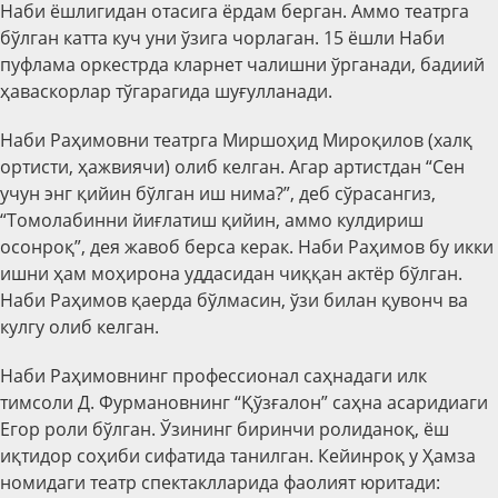
Наби ёшлигидан отасига ёрдам берган. Аммо театрга
бўлган катта куч уни ўзига чорлаган. 15 ёшли Наби
пуфлама оркестрда кларнет чалишни ўрганади, бадиий
ҳаваскорлар тўгарагида шуғулланади.
Наби Раҳимовни театрга Миршоҳид Мироқилов (халқ
ортисти, ҳажвиячи) олиб келган. Агар артистдан “Сен
учун энг қийин бўлган иш нима?”, деб сўрасангиз,
“Томолабинни йиғлатиш қийин, аммо кулдириш
осонроқ”, дея жавоб берса керак. Наби Раҳимов бу икки
ишни ҳам моҳирона уддасидан чиққан актёр бўлган.
Наби Раҳимов қаерда бўлмасин, ўзи билан қувонч ва
кулгу олиб келган.
Наби Раҳимовнинг профессионал саҳнадаги илк
тимсоли
Д. Фурманов
нинг “Қўзғалон” саҳна асаридиаги
Егор роли бўлган. Ўзининг биринчи ролиданоқ, ёш
иқтидор соҳиби сифатида танилган. Кейинроқ у Ҳамза
номидаги театр спектаклларида фаолият юритади: