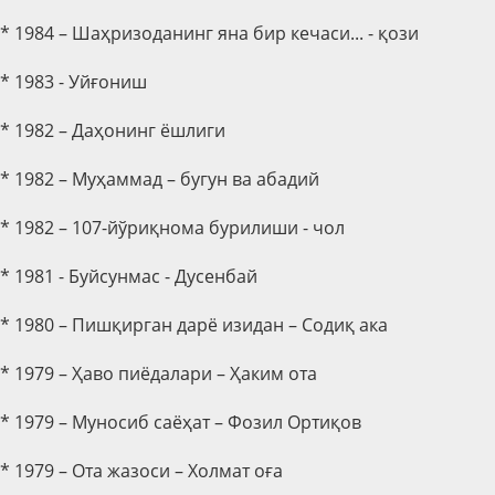
* 1984 – Шаҳризоданинг яна бир кечаси... - қози
* 1983 - Уйғониш
* 1982 – Даҳонинг ёшлиги
* 1982 – Муҳаммад – бугун ва абадий
* 1982 – 107-йўриқнома бурилиши - чол
* 1981 - Буйсунмас - Дусенбай
* 1980 – Пишқирган дарё изидан – Содиқ ака
* 1979 – Ҳаво пиёдалари – Ҳаким ота
* 1979 – Муносиб саёҳат – Фозил Ортиқов
* 1979 – Ота жазоси – Холмат оға