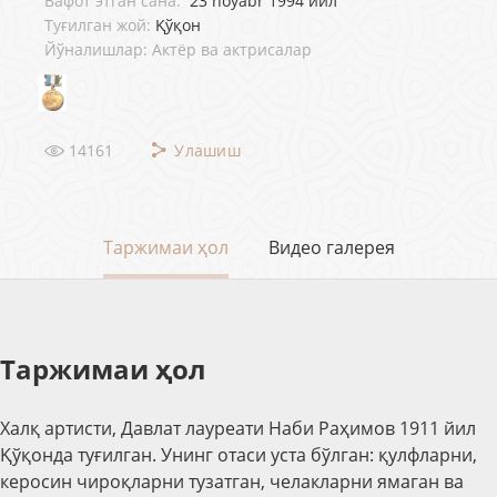
Вафот этган сана:
23 noyabr 1994 йил
Туғилган жой:
Қўқон
Йўналишлар: Актёр ва актрисалар
14161
Улашиш
Таржимаи ҳол
Видео галерея
Таржимаи ҳол
Халқ артисти, Давлат лауреати Наби Раҳимов 1911 йил
Қўқонда туғилган. Унинг отаси уста бўлган: қулфларни,
керосин чироқларни тузатган, челакларни ямаган ва