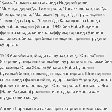
“Ҳамза” номли саҳна асарида Нодирий роли,
“Момақалдироқ”да Тихон роли, “Таваккалона ҳазил”да
Мамадали роли, “Маликаи Турандот”да Труфальдино,
“Гамлет”да Лаэрта, “Сепсиз”да Карандыш ва бошқа
кўплаб ролларни ўйнаган. 1942 йил Наби Раҳимов
фронтга кетади, кичик танаффузлар орасида ўзининг
ҳазил мутойибалари билан полкдошларининг руҳини
кўтарган.
1943 йил уйига қайтади ва шу заҳотиёқ, “Отелло”нинг
Яго роли устида иш бошлайди. Бу ролни унгача икки йил
давомида Олим Хўжаев ўйнаган. Наби бу ролни
бутунлай бошқа талқинда гавдалантирган. Шекспирнинг
спектаклида фожиавий иқтидор соҳиби Аброр Ҳидоятов
фаолият юрита бошлади – Отелло роли. Спектаклга Яго
(Наби Раҳимов) ролининг истеъдодли ижроси ҳам
шуҳрат олиб келди.
Англия Парламенти вакиллари театрнинг томошалари