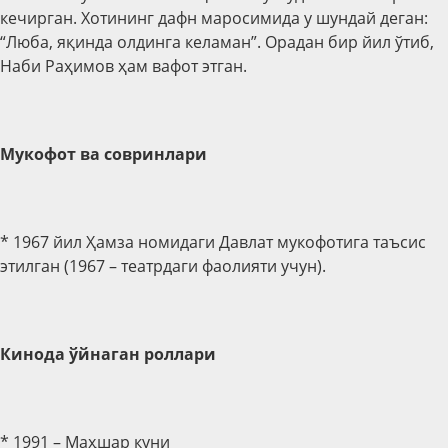
кечирган. Хотининг дафн маросимида у шундай деган:
“Люба, яқинда олдинга келаман”. Орадан бир йил ўтиб,
Наби Раҳимов ҳам вафот этган.
Мукофот ва совринлари
* 1967 йил Ҳамза номидаги Давлат мукофотига таъсис
этилган (1967 – театрдаги фаолияти учун).
Кинода ўйнаган роллари
* 1991 – Маҳшар куни