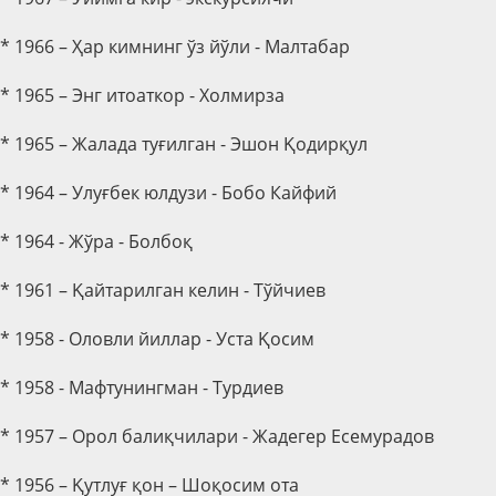
* 1966 – Ҳар кимнинг ўз йўли - Малтабар
* 1965 – Энг итоаткор - Холмирза
* 1965 – Жалада туғилган - Эшон Қодирқул
* 1964 – Улуғбек юлдузи - Бобо Кайфий
* 1964 - Жўра - Болбоқ
* 1961 – Қайтарилган келин - Тўйчиев
* 1958 - Оловли йиллар - Уста Қосим
* 1958 - Мафтунингман - Турдиев
* 1957 – Орол балиқчилари - Жадегер Есемурадов
* 1956 – Қутлуғ қон – Шоқосим ота