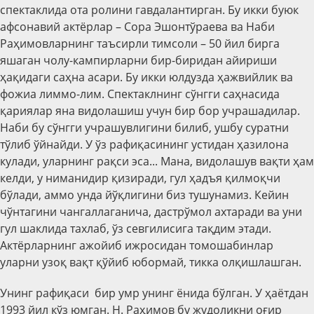
спектаклида ота ролини гавдалантирган. Бу икки буюк
афсонавий актёрлар – Сора Эшонтўраева ва Наби
Раҳимовларнинг таъсирли тимсоли – 50 йил бирга
яшаган чолу-кампирларни бир-биридан айириши
ҳақидаги саҳна асари. Бу икки юлдузда ҳажвийлик ва
фожиа лиммо-лим. Спектаклнинг сўнгги саҳнасида
қариялар яна видолашиш учун бир бор учрашадилар.
Наби бу сўнгги учрашувлигини билиб, ушбу суратни
тўлиб ўйнайди. У ўз рафиқасининг устидан ҳазилона
кулади, уларнинг рақси эса... Мана, видолашув вақти ҳам
келди, у ниманидир қизиради, гул ҳадъя қилмоқчи
бўлади, аммо унда йўқлигини биз тушунамиз. Кейин
чўнтагини чангаллаганича, дастрўмол ахтаради ва уни
гул шаклида тахлаб, ўз севгилисига тақдим этади.
Актёрларнинг ажойиб ижросидан томошабинлар
уларни узоқ вақт қўйиб юбормай, тикка олқишлашган.
Унинг рафиқаси бир умр унинг ёнида бўлган. У ҳаётдан
1993 йил кўз юмган. Н. Раҳимов бу жудоликни оғир