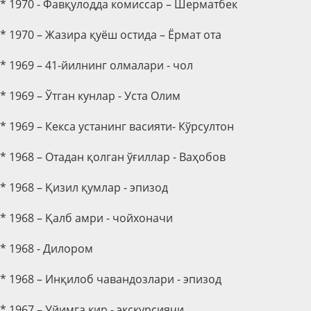
* 1970 - Фавқулодда комиссар – Шерматбек
* 1970 – Жазира қуёш остида – Ёрмат ота
* 1969 – 41-йилнинг олмалари - чол
* 1969 – Ўтган кунлар - Уста Олим
* 1969 – Кекса устанинг васияти- Кўрсултон
* 1968 – Отадан қолган ўғиллар - Ваҳобов
* 1968 – Қизил қумлар - эпизод
* 1968 – Қалб амри - чойхоначи
* 1968 - Дилором
* 1968 – Инқилоб чавандозлари - эпизод
* 1967 – Уйимга кир - экскурсиячи