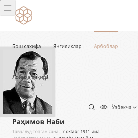
Бош сахифа
Янгиликлар
Арбоблар
Лойиҳа ҳақида
Ўзбекча
Раҳимов Наби
Таваллуд топган сана:
7 oktabr 1911 йил