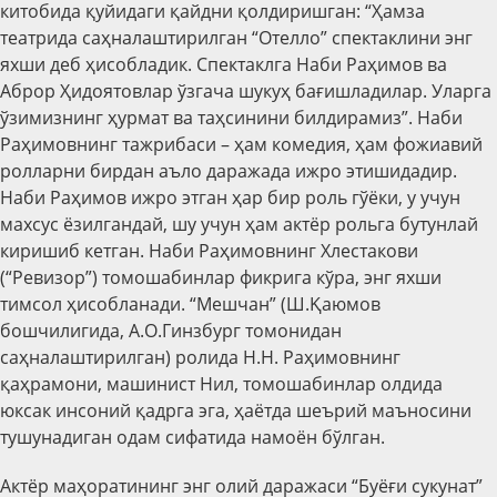
китобида қуйидаги қайдни қолдиришган: “Ҳамза
театрида саҳналаштирилган “Отелло” спектаклини энг
яхши деб ҳисобладик. Спектаклга Наби Раҳимов ва
Аброр Ҳидоятовлар ўзгача шукуҳ бағишладилар. Уларга
ўзимизнинг ҳурмат ва таҳсинини билдирамиз”. Наби
Раҳимовнинг тажрибаси – ҳам комедия, ҳам фожиавий
ролларни бирдан аъло даражада ижро этишидадир.
Наби Раҳимов ижро этган ҳар бир роль гўёки, у учун
махсус ёзилгандай, шу учун ҳам актёр рольга бутунлай
киришиб кетган. Наби Раҳимовнинг
Хлестакови
(“Ревизор”) томошабинлар фикрига кўра, энг яхши
тимсол ҳисобланади. “Мешчан” (Ш.Қаюмов
бошчилигида, А.О.Гинзбург томонидан
саҳналаштирилган) ролида Н.Н. Раҳимовнинг
қаҳрамони, машинист Нил, томошабинлар олдида
юксак инсоний қадрга эга, ҳаётда шеърий маъносини
тушунадиган одам сифатида намоён бўлган.
Актёр маҳоратининг энг олий даражаси “Буёғи сукунат”