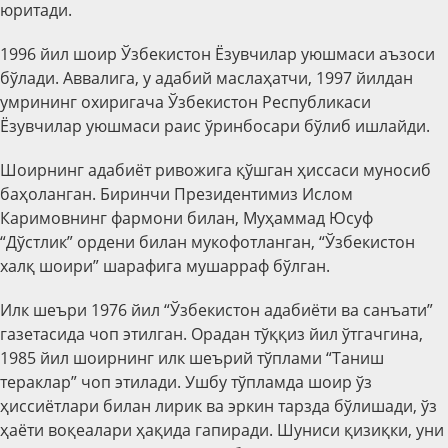
юритади.
1996 йил шоир Ўзбекистон Ёзувчилар уюшмаси аъзоси
бўлади. Аввалига, у адабий маслаҳатчи, 1997 йилдан
умрининг охиригача Ўзбекистон Республикаси
Ёзувчилар уюшмаси раис ўринбосари бўлиб ишлайди.
Шоирнинг адабиёт ривожига қўшган ҳиссаси муносиб
баҳоланган. Биринчи Президентимиз Ислом
Каримовнинг фармони билан, Муҳаммад Юсуф
“Дўстлик” ордени билан мукофотланган, “Ўзбекистон
халқ шоири” шарафига мушарраф бўлган.
Илк шеъри 1976 йил “Ўзбекистон адабиёти ва санъати”
газетасида чоп этилган. Орадан тўққиз йил ўтгачгина,
1985 йил шоирнинг илк шеърий тўплами “Таниш
тераклар” чоп этилади. Ушбу тўпламда шоир ўз
ҳиссиётлари билан лирик ва эркин тарзда бўлишади, ўз
ҳаёти воқеалари ҳақида гапиради. Шуниси қизиқки, уни