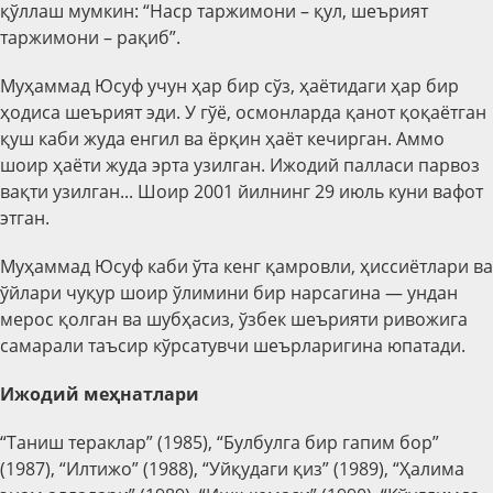
қўллаш мумкин: “Наср таржимони – қул, шеърият
таржимони – рақиб”.
Муҳаммад Юсуф учун ҳар бир сўз, ҳаётидаги ҳар бир
ҳодиса шеърият эди. У гўё, осмонларда қанот қоқаётган
қуш каби жуда енгил ва ёрқин ҳаёт кечирган. Аммо
шоир ҳаёти жуда эрта узилган. Ижодий палласи парвоз
вақти узилган... Шоир 2001 йилнинг 29 июль куни вафот
этган.
Муҳаммад Юсуф каби ўта кенг қамровли, ҳиссиётлари ва
ўйлари чуқур шоир ўлимини бир нарсагина — ундан
мерос қолган ва шубҳасиз, ўзбек шеърияти ривожига
самарали таъсир кўрсатувчи шеърларигина юпатади.
Ижодий меҳнатлари
“Таниш тераклар” (1985), “Булбулга бир гапим бор”
(1987), “Илтижо” (1988), “Уйқудаги қиз” (1989), “Ҳалима