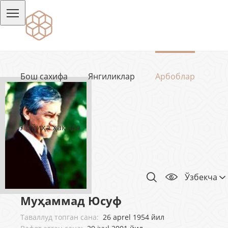
Бош сахифа
Янгиликлар
Арбоблар
Лойиҳа ҳақида
Ўзбекча
Муҳаммад Юсуф
Таваллуд топган сана:
26 aprel 1954 йил