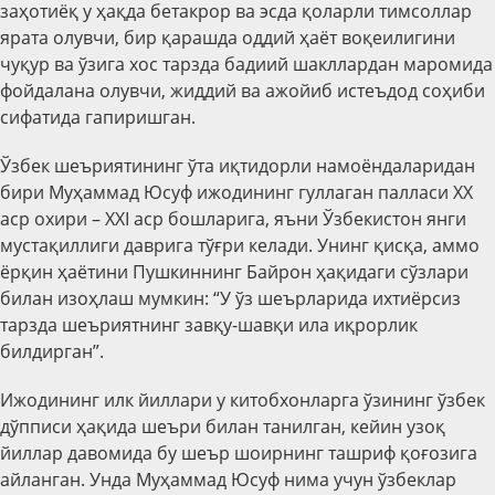
заҳотиёқ у ҳақда бетакрор ва эсда қоларли тимсоллар
ярата олувчи, бир қарашда оддий ҳаёт воқеилигини
чуқур ва ўзига хос тарзда бадиий шакллардан маромида
фойдалана олувчи, жиддий ва ажойиб истеъдод соҳиби
сифатида гапиришган.
Ўзбек шеъриятининг ўта иқтидорли намоёндаларидан
бири Муҳаммад Юсуф ижодининг гуллаган палласи ХХ
аср охири – XXI аср бошларига, яъни Ўзбекистон янги
мустақиллиги даврига тўғри келади. Унинг қисқа, аммо
ёрқин ҳаётини Пушкиннинг Байрон ҳақидаги сўзлари
билан изоҳлаш мумкин: “У ўз шеърларида ихтиёрсиз
тарзда шеъриятнинг завқу-шавқи ила иқрорлик
билдирган”.
Ижодининг илк йиллари у китобхонларга ўзининг ўзбек
дўпписи ҳақида шеъри билан танилган, кейин узоқ
йиллар давомида бу шеър шоирнинг ташриф қоғозига
айланган. Унда Муҳаммад Юсуф нима учун ўзбеклар