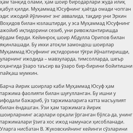
ҳам танқид олами, ҳам шоир биродарлари жуда илиқ
қабул қилди. Муҳаммад Юсуфнинг ҳаётда омади чопган
эди: ижодий йўлининг энг аввалида, тақдир уни Эркин
Воҳидов билан юзлаштирди, у эса Муҳаммад Юсуфнинг
ажойиб иқтидорини сезиб, уни ривожлантиришда
ёрдам берди. Кейинроқ шоир Абдулла Орипов билан
яқинлашади. Бу икки атоқли замондош шоирлар
Муҳаммад Юсуфнинг иқтидорини тўғри йўналтиришди,
уларнинг ижодида – мавзуларда, тимсолларда, шеър
оҳангида ўзаро таъсир ва ўзаро бир-бирини бойитишни
пайқаш мумкин.
Барча йирик шоирлар каби Муҳаммад Юсуф ҳам
таржима фаолияти билан шуғулланган. Бу ишни у
ифодали бажариб, ўз таржималарига катта масъулият
билан ёндашган. Ўзи ҳам таржимага йирик
шоирларнинг асарлари орқали ўрганган бўлса-да, унинг
таржималари ўзига хос ижод намунаси ҳисобланади.
Уларга нисбатан В. Жуковскийнинг кейинги сўзларини