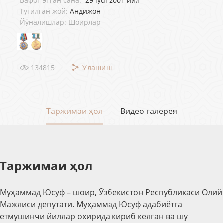
Вафот этган сана:
29 iyul 2001 йил
Туғилган жой:
Андижон
Йўналишлар: Шоирлар
134815
Улашиш
Таржимаи ҳол
Видео галерея
Таржимаи ҳол
Муҳаммад Юсуф – шоир, Ўзбекистон Республикаси Олий
Мажлиси депутати. Муҳаммад Юсуф адабиётга
етмушинчи йиллар охирида кириб келган ва шу