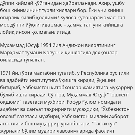
дўппи киймай қўйганидан ҳайратланади. Ахир, ушбу
бош кийимининг турли хиллари бор. Ёки уни кийиш
оғирлик қилиб қолдими? Хулоса қувонарли эмас: гап
мос дўппи йўқлигида эмас – ҳамма гап уни кийишга
лойиқ инсон қолмаганлигида.
Муҳаммад Юсуф 1954 йил Андижон вилоятининг
Марҳамат тумани Қовунчи қишлоғида деҳқонлар
оиласида туғилган.
1971 йил ўрта мактабни тугатиб, у Республика рус тили
ва адабиёти институтига ўқишга киради, ўқишни
битириб, Ўзбекистон китобхонлар жамиятига муҳаррир
бўлиб ишга киради. Сўнгра, Муҳаммад Юсуф “Тошкент
оқшоми” газетаси мухбири, Ғофур Ғулом номидаги
адабиёт ва санъат таҳририяти мусаҳҳиҳи, “Ўзбекистон
овози” газетаси мухбири, Ўзбекистон миллий ахборот
агентлиги бош муҳаррир ўринбосари, “Тафаккур”
журнали бўлим мудири лавозимларида фаолият