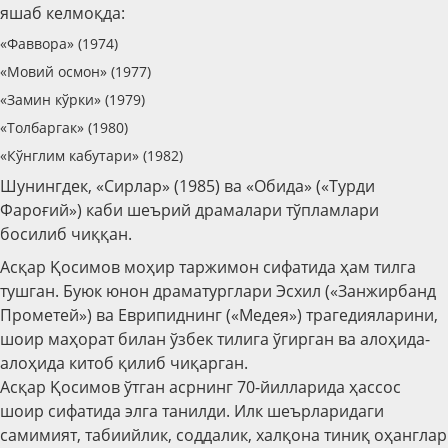
яшаб келмоқда:
«Фаввора» (1974)
«Мовий осмон» (1977)
«Замин кўрки» (1979)
«Толбаргак» (1980)
«Кўнглим кабутари» (1982)
Шунингдек, «Сирлар» (1985) ва «Обида» («Турди
Фароғий») каби шеърий драмалари тўпламлари
босилиб чиққан.
Асқар Қосимов моҳир таржимон сифатида ҳам тилга
тушган. Буюк юнон драматурглари Эсхил («Занжирбанд
Прометей») ва Еврипиднинг («Медея») трагедияларини,
шоир маҳорат билан ўзбек тилига ўгирган ва алоҳида-
алоҳида китоб қилиб чиқарган.
Асқар Қосимов ўтган асрнинг 70-йилларида ҳассос
шоир сифатида элга танилди. Илк шеърларидаги
самимият, табиийлик, соддалик, халқона тиниқ оҳанглар