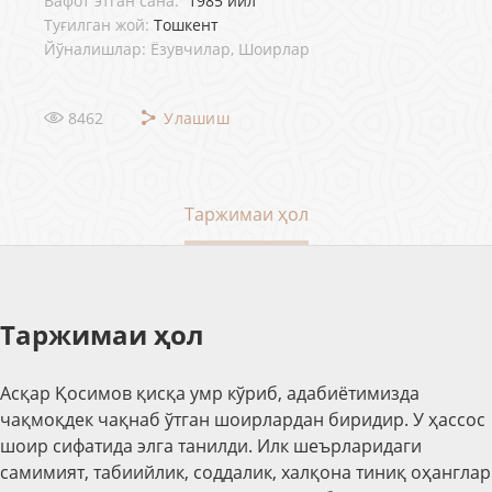
Вафот этган сана:
1985 йил
Туғилган жой:
Тошкент
Йўналишлар: Ёзувчилар, Шоирлар
8462
Улашиш
Таржимаи ҳол
Таржимаи ҳол
Асқар Қосимов қисқа умр кўриб, адабиётимизда
чақмоқдек чақнаб ўтган шоирлардан биридир. У ҳассос
шоир сифатида элга танилди. Илк шеърларидаги
самимият, табиийлик, соддалик, халқона тиниқ оҳанглар