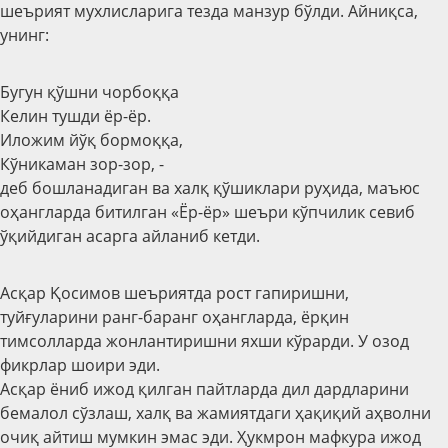
шеърият мухлисларига тезда манзур бўлди. Айниқса,
унинг:
Бугун қўшни чорбоққа
Келин тушди ёр-ёр.
Иложим йўқ бормоққа,
Кўникаман зор-зор, -
деб бошланадиган ва халқ қўшиклари руҳида, маъюс
оҳангларда битилган «Ёр-ёр» шеъри кўпчилик севиб
ўқийдиган асарга айланиб кетди.
Асқар Қосимов шеъриятда рост гапиришни,
туйғуларини ранг-баранг оҳангларда, ёрқин
тимсолларда жонлантиришни яхши кўрарди. У озод
фикрлар шоири эди.
Асқар ёниб ижод қилган пайтларда дил дардларини
бемалол сўзлаш, халқ ва жамиятдаги ҳақиқий аҳволни
очиқ айтиш мумкин эмас эди. Ҳукмрон мафкура ижод