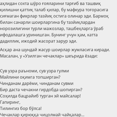
аҳлидан сохта шўро ғояларини тарғиб ва ташвиқ
қилишни қаттиқ талаб қилар, бу мафкура тоғорасига
сиғмаган фикрлар тазйиқ остига олинар эди. Бармоқ
билан санарли шоирларгина бу тазйиқлардан
норозилигини турли мажозлар, ташбеҳларга ўраб
ифодалашга уринишган. Бунинг учун ҳам, катта
дадиллик, ижодий жасорат зарур эди.
Асқар ана шундай жасур шоирлар жумласига киради.
Масалан, у «Узилган чечаклар» шеърида ёзади:
Сув узра раъноми, сув узра гулми
Майлини оқимга топширган?
Чинданам дарёми, чинданам сувми
Бир даста чечакни гирдобда шопирган?
Соҳилда бацрайиб турган эй майсалар!
Гапиринг,
Тилингиз бор бўлса!
Чечаклар қирюққа чицолмай чайқалар...