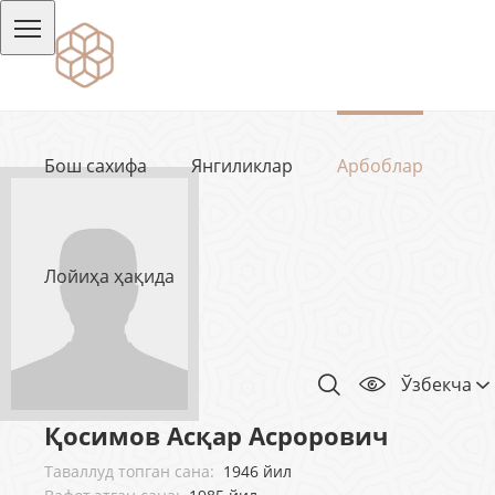
Бош сахифа
Янгиликлар
Арбоблар
Лойиҳа ҳақида
Ўзбекча
Қосимов Асқар Асрорович
Таваллуд топган сана:
1946 йил