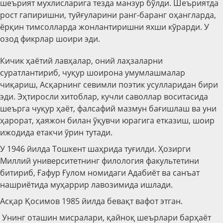
шеърият мухлисларига тезда манзур бўлди. Шеъриятда
рост гапиришни, туйғуларини ранг-баранг оҳангларда,
ёрқин тимсолларда жонлантиришни яхши кўрарди. У
озод фикрлар шоири эди.
Кичик ҳаётий лавҳалар, оний лаҳзаларни
суратлантириб, чуқур шоирона умумлашмалар
чиқариш, Асқарнинг севимли поэтик усулларидан бири
эди. Эҳтиросли хитоблар, кучли саволлар воситасида
шеърга чуқур ҳаёт, фалсафий мазмун бағишлаш ва уни
ҳарорат, ҳаяжон билан ўқувчи юрагига етказиш, шоир
ижодида етакчи ўрин тутади.
У 1946 йилда Тошкент шаҳрида туғилди. Ҳозирги
Миллий университетнинг филология факультетини
битириб, Ғафур Ғулом номидаги Адабиёт ва санъат
нашриётида муҳаррир лавозимида ишлади.
Асқар Қосимов 1985 йилда бевақт вафот этган.
Унинг оташин мисралари, қайноқ шеърлари барҳаёт