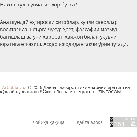
Наҳош гул шунчалар хор бўлса?
Ана шундай эҳтиросли хитоблар, кучли саволлар
воситасида шеърга чуқур ҳаёт, фалсафий мазмун
бағишлаш ва уни ҳарорат, ҳаяжон билан ўқувчи
юрагига етказиш, Асқар ижодида етакчи ўрин тутади.
Arboblar.uz
© 2026 Давлат ахборот тизимларини яратиш ва
қўллаб-қувватлаш бўйича Ягона интегратор UZINFOCOM
Лойиҳа ҳақида
Қайта алоқа