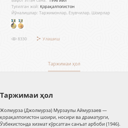
Вафот этган сана:
1996 йил
Туғилган жой:
Қорақалпоғистон
Йўналишлар: Таржимонлар, Ёзувчилар, Шоирлар
8330
Улашиш
Таржимаи ҳол
Таржимаи ҳол
Жолмурза (Джолмурза) Мурзаулы Аймурзаев —
қорақалпоғистон шоири, носири ва драматурги,
Ўзбекистонда хизмат кўрсатган санъат арбоби (1946).