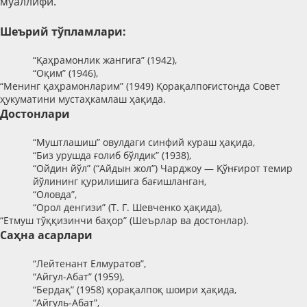
муаллифи.
Шеърий тўпламлари:
“Қаҳрамонлик жангига” (1942),
“Оқим” (1946),
“Менинг қаҳрамонларим” (1949) Қорақалпоғистонда Совет
ҳукуматини мустаҳкамлаш ҳақида.
Достонлари
“Муштлашиш” овулдаги синфий кураш ҳақида,
“Биз урушда ғолиб бўлдик” (1938),
“Ойдин йўл” (“Айдын жол”)
Чарджоу — Қўнғирот темир
йўлининг қурилишига бағишланган,
“Оловда”,
“Орол денгизи” (
Т. Г. Шевченко
ҳақида
),
“Етмуш тўққизинчи баҳор” (Шеърлар ва достонлар).
Саҳна асарлари
“Лейтенант Елмуратов”,
“Айгул-Абат” (1959),
“Бердақ” (1958) қорақалпоқ шоири ҳақида,
“Айгуль-Абат”,