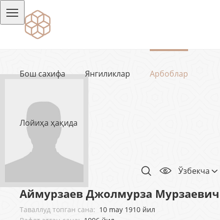
Бош сахифа
Янгиликлар
Арбоблар
Лойиҳа ҳақида
Ўзбекча
Аймурзаев Джолмурза Мурзаевич
Таваллуд топган сана:
10 may 1910 йил