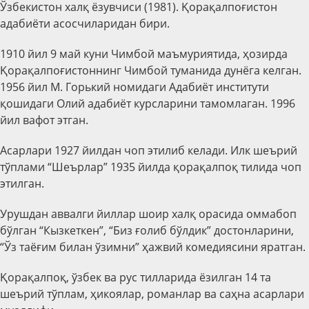
Ўзбекистон халқ ёзувчиси (1981). Қорақалпоғистон
адабиёти асосчиларидан бири.
1910 йил 9 май куни Чимбой маъмуриятида, ҳозирда
Қорақалпоғистоннинг Чимбой туманида дунёга келган.
1956 йил М. Горький номидаги Адабиёт институти
қошидаги Олий адабиёт курсларини тамомлаган. 1996
йил вафот этган.
Асарлари 1927 йилдан чоп этилиб келади. Илк шеърий
тўплами “Шеърлар” 1935 йилда қорақалпоқ тилида чоп
этилган.
Урушдан аввалги йиллар шоир халқ орасида оммабоп
бўлган “Кызкеткен”, “Биз ғолиб бўлдик” достонларини,
“Ўз таёғим билан ўзимни” ҳажвий комедиясини яратган.
Қорақалпоқ, ўзбек ва рус тилларида ёзилган 14 та
шеърий тўплам, ҳикоялар, романлар ва саҳна асарлари