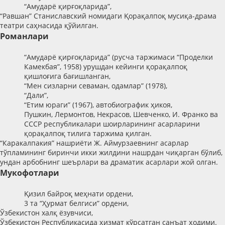
“Амударё қирғоқларида”,
“Равшан” Станиславский номидаги Қорақалпоқ мусиқа-драма
театри саҳнасида қўйилган.
Романлари
“Амударё қирғоқларида” (русча таржимаси “
Проделки
Камекбая
”, 1958) урушдан кейинги қорақалпоқ
қишлоғига бағишланган,
“Мен сизларни севаман, одамлар” (1978),
“Дали”,
“Етим юраги” (1967), автобиографик ҳикоя,
Пушкин, Лермонтов, Некрасов, Шевченко, И. Франко ва
СССР республикалари шоирларининг асарларини
қорақалпоқ тилига таржима қилган.
“Каракалпакия” нашриёти Ж. Аймурзаевнинг асарлар
тўпламининг биринчи икки жилдини нашрдан чиқарган бўлиб,
ундан арбобнинг шеърлари ва драматик асарлари жой олган.
Мукофотлари
Қизил байроқ меҳнати ордени,
3 та “Ҳурмат белгиси” ордени,
Ўзбекистон халқ ёзувчиси,
Ўзбекистон Республикасида ҳизмат кўрсатган санъат ҳодими.