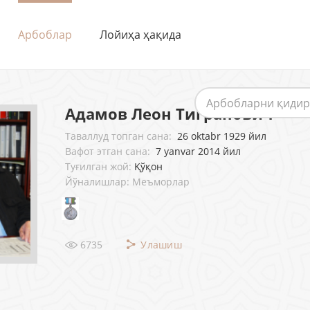
Арбоблар
Лойиҳа ҳақида
Адамов Леон Тигранович
Таваллуд топган сана:
26 oktabr 1929 йил
Вафот этган сана:
7 yanvar 2014 йил
Туғилган жой:
Қўқон
Йўналишлар: Меъморлар
6735
Улашиш