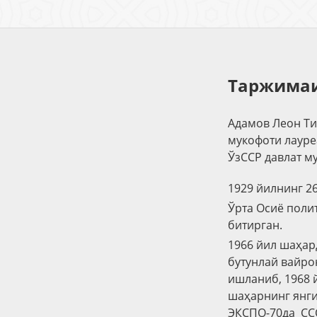
Таржимаи
Адамов Леон Ти
мукофоти лауре
ЎзССР давлат м
1929 йилнинг 2
Ўрта Осиё поли
битирган.
1966 йил шаҳа
бутунлай вайро
ишланиб, 1968 
шаҳарнинг янги
ЭКСПО-70да ССС