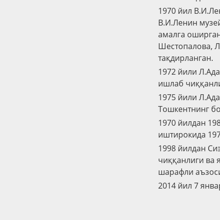
1970 йил В.И.Л
В.И.Ленин музе
амалга оширган
Шестопалова, Л
тақдирланган.
1972 йили Л.Ад
ишлаб чиққанли
1975 йили Л.Ад
Тошкентнинг бо
1970 йилдан 19
иштирокида 197
1998 йилдан Си
чиққанлиги ва 
шарафли аъзоси
2014 йил 7 янва