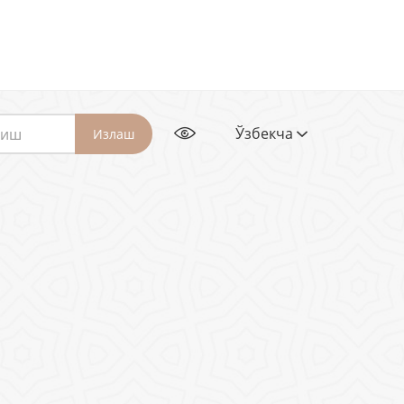
Ўзбекча
Излаш