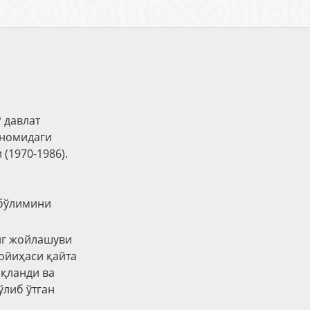
 давлат
 номидаги
(1970-1986).
 бўлимини
нг жойлашуви
ойиҳаси қайта
иқланди ва
ўлиб ўтган