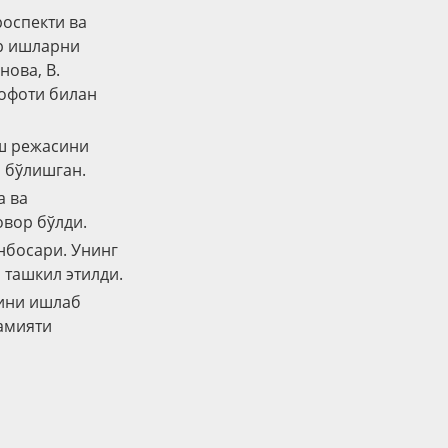
роспекти ва
ор ишларни
нова, В.
кофоти билан
иш режасини
 бўлишган.
а ва
вор бўлди.
нбосари. Унинг
 ташкил этилди.
рини ишлаб
амияти