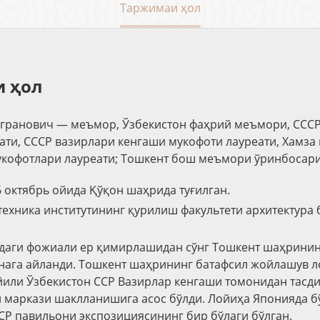
Таржимаи ҳол
 ҳол
гранович — меъмор, Ўзбекистон фаҳрий меъмори, СССР
ати, СССР вазирлари кенгаши мукофоти лауреати, Хамза
укофотлари лауреати; Тошкент бош меъмори ўринбосари 
6 октябрь ойида Қўқон шаҳрида туғилган.
техника институтининг қурилиш факультети архитектура
рдаги фожиали ер қимирлашидан сўнг Тошкент шаҳрини
нага айланди. Тошкент шаҳрининг батафсил жойлашув л
йили Ўзбекистон ССР Вазирлар кенгаши томонидан тасд
 маркази шаклланишига асос бўлди. Лойиҳа Японияда б
Р павильони экспозициясининг бир бўлаги бўлган.