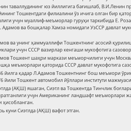
енин таваллудининг юз йиллигига бағишлаб, В.И.Ленин п
йининг Тошкентдаги филиалини ўз ичига олган бир қат
лиги учун муаллиф-меъморлар гуруҳи таркибида Е. Роза
. Адамов ва бошқалар Хамза номидаги УзССР давлат му
амов ва унинг ҳаммуаллифи Тошкентнинг асосий қурил
клари учун СССР вазирлар кенгаши мукофотига сазовор
амов Тошкент шаҳри маркази меъморчилиги учун Москв
шқа меъморлари қаторида СССР давлат мукофотига сазо
86 йилга қадар Л.Адамов Тошкентнинг бош меъмори ўри
6 йили Тошкент автомобил йўллари институти мажмуаси
этлда (АҚШ) яшаган, Сиэтл ва Тошкентда Тинчлик боғла
яратганлиги учун Американинг ландшафт меъморлари ж
 ҳисобланган.
рь куни Сиэтлда (АҚШ) вафот этган.