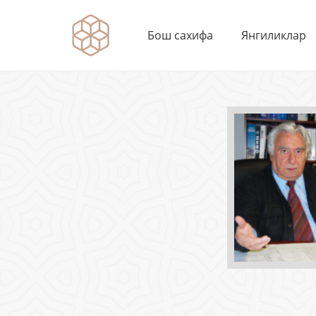
Бош сахифа
Янгиликлар