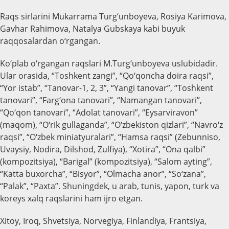
Raqs sirlarini Mukarrama Turg‘unboyeva, Rosiya Karimova,
Gavhar Rahimova, Natalya Gubskaya kabi buyuk
raqqosalardan o‘rgangan.
Ko‘plab o‘rgangan raqslari M.Turg‘unboyeva uslubidadir.
Ular orasida, “Toshkent zangi”, “Qo‘qoncha doira raqsi”,
“Yor istab”, “Tanovar-1, 2, 3”, “Yangi tanovar”, “Toshkent
tanovari”, “Farg‘ona tanovari”, “Namangan tanovari”,
“Qo‘qon tanovari”, “Adolat tanovari”, “Eysarviravon”
(maqom), “O‘rik gullaganda”, “O‘zbekiston qizlari”, “Navro‘z
raqsi”, “O‘zbek miniatyuralari”, “Hamsa raqsi” (Zebunniso,
Uvaysiy, Nodira, Dilshod, Zulfiya), “Xotira”, “Ona qalbi”
(kompozitsiya), “Barigal” (kompozitsiya), “Salom ayting”,
“Katta buxorcha”, “Bisyor”, “Olmacha anor”, “So‘zana”,
“Palak”, “Paxta”. Shuningdek, u arab, tunis, yapon, turk va
koreys xalq raqslarini ham ijro etgan.
Xitoy, Iroq, Shvetsiya, Norvegiya, Finlandiya, Frantsiya,