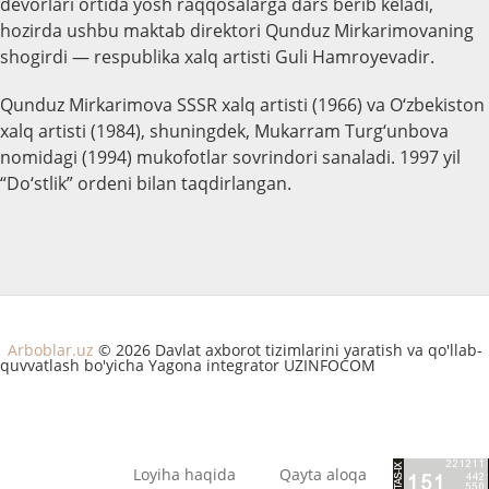
devorlari ortida yosh raqqosalarga dars berib keladi,
hozirda ushbu maktab direktori Qunduz Mirkarimovaning
shogirdi — respublika xalq artisti Guli Hamroyevadir.
Qunduz Mirkarimova SSSR xalq artisti (1966) va O‘zbekiston
xalq artisti (1984), shuningdek, Mukarram Turg‘unbova
nomidagi (1994) mukofotlar sovrindori sanaladi. 1997 yil
“Do‘stlik” ordeni bilan taqdirlangan.
Arboblar.uz
© 2026 Davlat axborot tizimlarini yaratish va qo'llab-
quvvatlash bo'yicha Yagona integrator UZINFOCOM
Loyiha haqida
Qayta aloqa