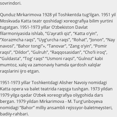
sovrindori.
Qunduz Mirkarimova 1928 yil Toshkentda tug‘ilgan. 1951 yil
Moskvada Katta teatr qoshidagi xoreografiya bilim yurtini
tugatgan. 1951-1973 yillar O‘zbekiston Davlat
filarmoniyasida ishlab, “G‘ayratli qiz”, “Katta o‘yin”,
“Xorazmcha raqs”, “Uyg‘urcha raqs”, “Rohat”, “Jonon”, “Nay
navosi”, “Bahor tongi”», “Tanovar”, “Zang o‘yin”, “Pomir
raqsi”, “Dildor”, “Gulruh”, “Raqqosasidan”, “Cho‘li iroq”,
“Guldasta”, “Tog‘ raqs” “Usmoni raqsi”, “Gulnoz” kabi
mumtoz, xalq va zamonaviy hamda qardosh xalqlar
raqslarini ijro etgan.
1951-1973 yillar Toshkentdagi Alisher Navoiy nomidagi
Katta opera va balet teatrida raqsga tushgan. 1973 yildan
1979 yilga qadar O‘zbek xoreografiya oliygohida dars
bergan. 1979 yildan Mirkarimova - M. Turg‘unboyeva
nomidagi “Bahor” milliy ansambli rejissyor-baletmeysteri,
badiiy-rahbari.