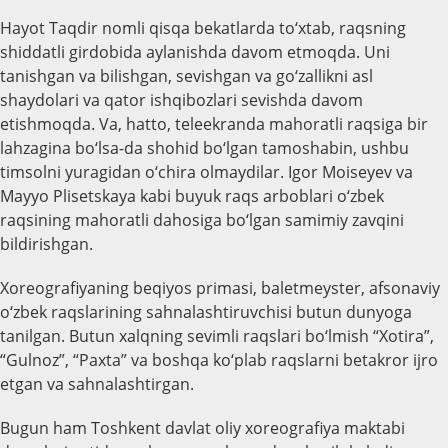
Hayot Taqdir nomli qisqa bekatlarda to‘xtab, raqsning
shiddatli girdobida aylanishda davom etmoqda. Uni
tanishgan va bilishgan, sevishgan va go‘zallikni asl
shaydolari va qator ishqibozlari sevishda davom
etishmoqda. Va, hatto, teleekranda mahoratli raqsiga bir
lahzagina bo‘lsa-da shohid bo‘lgan tamoshabin, ushbu
timsolni yuragidan o‘chira olmaydilar. Igor Moiseyev va
Mayyo Plisetskaya kabi buyuk raqs arboblari o‘zbek
raqsining mahoratli dahosiga bo‘lgan samimiy zavqini
bildirishgan.
Xoreografiyaning beqiyos primasi, baletmeyster, afsonaviy
o‘zbek raqslarining sahnalashtiruvchisi butun dunyoga
tanilgan. Butun xalqning sevimli raqslari bo‘lmish “Xotira”,
“Gulnoz”, “Paxta” va boshqa ko‘plab raqslarni betakror ijro
etgan va sahnalashtirgan.
Bugun ham Toshkent davlat oliy xoreografiya maktabi