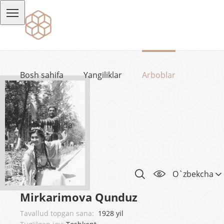
Bosh sahifa
Yangiliklar
Arboblar
Loyiha haqida
O`zbekcha
Mirkarimova Qunduz
Tavallud topgan sana:
1928 yil