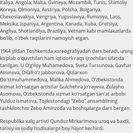
Italiya, Angola, Malta, Gvineya, Mozambik, Tunis, Shimoliy
Koreya, Olmoniya, Avstriya, Polsha, Bolgariya,
Chexoslavakiya, Vengriya, Yugoslaviya, Ruminiya, Laos,
Meksika, Ispaniya, Argentina, Kanada, Kuba, Gretsiya,
Angliya, Shotlandiya, Braziliya, Vetnam kabi mamlakatlarda
bo‘lib, o‘zbek raqslarini namoyish etgan.
1964 yildan Toshkentda xoreografiyadan dars beradi, uning
ko‘plab o‘quvchilari ham iqtidorli raqs ijrochilari sifatida
tanilgan. U O‘g‘iloy Muhamedova, Sveta Tursunova, Gavhar
Aminova, Dilafro‘z Jabborova, Qizlarxon
Do‘stmuhammedova, Malika Ahmedova, O‘zbekistonda
xizmat ko‘rsatgan artistlar Gulchehra Jo‘rayeva, Zulayho
Asomova, O‘zbekistonda xizmat ko‘rsatgan san’at arbobi
Yulduz Ismatova, Tojikistondagi “Zebo” ansamblining
tashkilotchisi Zebo Aminzoda va boshqalarga dars bergan.
Respublika xalq artisti Qunduz Mirkarimova uzoq va baxtli,
tarixiy va ijodiy hodisalarga boy hayot kechirdi.