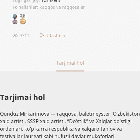
Tug'ilgan joy:
Toshkent
Yo'nalishlar: Raqqos va raqqosalar
9711
Ulashish
Tarjimai hol
Tarjimai hol
Qunduz Mirkarimova — raqqosa, baletmeyster, O‘zbekiston
xalq artisti, SSSR xalq artisti, “Do‘stlik” va Xalqlar do‘stligi
ordenlari, ko‘p karra respublika va xalqaro tanlov va
festivallar laureati kabi nufuzli davlat mukofotlari