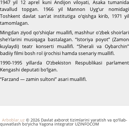
1947 yil 12 aprel kuni Andijon viloyati, Asaka tumanida
tavallud topgan. 1966 yil Mannon Uyg‘ur nomidagi
Toshkent davlat san’at institutiga o‘qishga kirib, 1971 yil
tamomlagan.
Mingdan ziyod qo‘shiqlar muallifi, mashhur o‘zbek shoirlari
she’rlarini musiqaga bastalagan. “Istoriya poyot” (Zamon
kuylaydi) teatr konserti muallifi. “Sherali va Oybarchin”
badiiy filmi bosh rol ijrochisi hamda ssenariy muallifi.
1990-1995 yillarda O‘zbekiston Respublikasi parlament
Kengashi deputati bo‘lgan.
“Farzand — zamin sultoni” asari muallifi.
Arboblar.uz
© 2026 Davlat axborot tizimlarini yaratish va qo'llab-
quvvatlash bo'yicha Yagona integrator UZINFOCOM