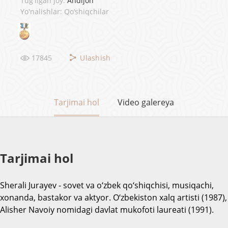
Tug'ilgan joy:
Andijon
Yo'nalishlar: Qo‘shiqchilar
17845
Ulashish
Tarjimai hol
Video galereya
Tarjimai hol
Sherali Jurayev - sovet va o‘zbek qo‘shiqchisi, musiqachi,
xonanda, bastakor va aktyor. O‘zbekiston xalq artisti (1987),
Alisher Navoiy nomidagi davlat mukofoti laureati (1991).