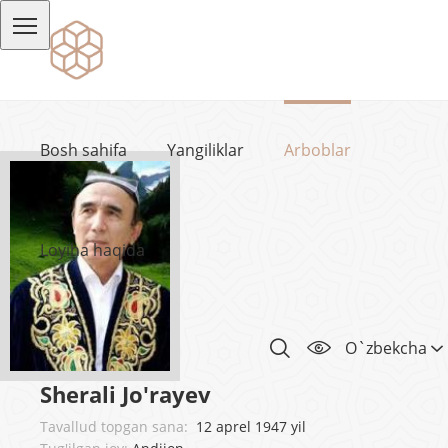
Bosh sahifa
Yangiliklar
Arboblar
Loyiha haqida
O`zbekcha
Sherali Jo'rayev
Tavallud topgan sana:
12 aprel 1947 yil