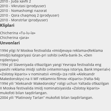
2010 - Juda xavfli 2
2010 - Vikrutasi (prodyuser)
2010 - Nomashomgi nazorat
2010 - Qora chaqmoq 2 (prodyuser)
2010 - Monstrlar (prodyuser)
Kliplari
Chicherina «Tu-lu-la»
Chicherina «Jara»
Unvonlari
1994 yilgi IV Moskva festivalida «Imidjevaya reklama»(Reklama
imidji) kategoriyasi Gran-pri sohibi («Alfa-bank-3», «Den
rojdeniya»)
1994 yil Slaveniyada o‘tkazilgan yangi Yevropa festivalida eng
yaxshi reklama imidji sohibi («Vsemirnaya istoriya, Bank Imperial»)
«Zolotoy kiparis» v nominatsii «Imidj» (za rolik «Aleksandr
Makedonskiy») na II MF reklamnix filmov «Kiparis» (Yalta-94);
1994 yili “Aleksandr Makedonskiy” roligi uchun Yaltada o‘tkazilgan
II Moskva festivalida Imidj nominatsiyasida «Zolotoy kiparis»
mukofoti bilan taqdirlangan.
2004 yili “Platinoviy Tarlan” mukofoti bilan taqdirlangan.