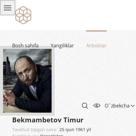
Bosh sahifa
Yangiliklar
Arboblar
Loyiha haqida
O`zbekcha
Bekmambetov Timur
Tavallud topgan sana:
25 iyun 1961 yil