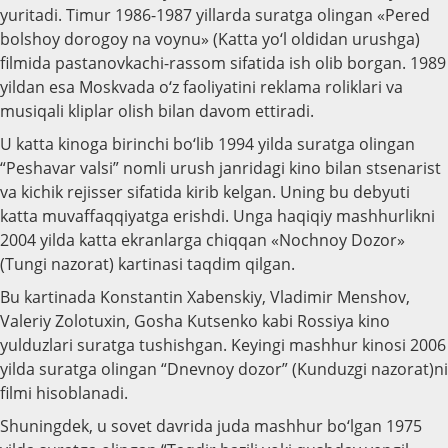
yuritadi. Timur 1986-1987 yillarda suratga olingan «Pered
bolshoy dorogoy na voynu» (Katta yo‘l oldidan urushga)
filmida pastanovkachi-rassom sifatida ish olib borgan. 1989
yildan esa Moskvada o‘z faoliyatini reklama roliklari va
musiqali kliplar olish bilan davom ettiradi.
U katta kinoga birinchi bo‘lib 1994 yilda suratga olingan
“Peshavar valsi” nomli urush janridagi kino bilan stsenarist
va kichik rejisser sifatida kirib kelgan. Uning bu debyuti
katta muvaffaqqiyatga erishdi. Unga haqiqiy mashhurlikni
2004 yilda katta ekranlarga chiqqan «Nochnoy Dozor»
(Tungi nazorat) kartinasi taqdim qilgan.
Bu kartinada Konstantin Xabenskiy, Vladimir Menshov,
Valeriy Zolotuxin, Gosha Kutsenko kabi Rossiya kino
yulduzlari suratga tushishgan. Keyingi mashhur kinosi 2006
yilda suratga olingan “Dnevnoy dozor” (Kunduzgi nazorat)ni
filmi hisoblanadi.
Shuningdek, u sovet davrida juda mashhur bo‘lgan 1975