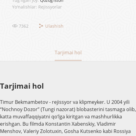
Tug'ilgan joy:
Qozog‘iston
Yo'nalishlar: Rejissyorlar
7362
Ulashish
Tarjimai hol
Tarjimai hol
Timur Bekmambetov - rejissyor va klipmeyker. U 2004 yili
“Nochnoy Dozor” (Tungi nazorat) blobasterini tasmaga olib,
katta muvaffaqqiyatni qo‘lga kiritgan va mashhurlikka
erishgan. Bu filmda Konstantin Xabenskiy, Vladimir
Menshov, Valeriy Zolotuxin, Gosha Kutsenko kabi Rossiya