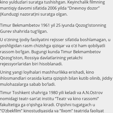
kino yulduzlari suratga tushishgan. Keyinchalik filmning
mantiqiy davomi sifatida 2006 yilda “Dnevnoy dozor”
(Kunduzgi nazorat)ni suratga olgan.
Timur Bekmambetov 1961 yil 25 iyunda Qozog‘istonning
Gurev shahrida tug‘ilgan.
U o‘zining ijodiy faoliyatini rejisser sifatida boshlamagan, u
yoshligidan rasm chizishga qiziqar va o‘zi ham qobilyatli
rassom bo‘lgan. Bugungi kunda Timur Bekmambetov
Qozog‘iston, Rossiya davlatlarining yetakchi
rejessyorlaridan biri hisoblanadi.
Uning yangi loyihalari mashhurlikka erishadi, kino
ihlosmandlari orasida katta qiziqish bilan kutib olinib, jiddiy
mulohazalarga sabab bo‘ladi.
Timur Toshkent shahriga 1980 yili keladi va A.N.Ostrov
nomidagi teatr-san’at institu “Teatr va kino rassomi”
fakultetiga ga o‘qishga kiradi. O‘qishni tugatgach u
“O‘zbekfilm” kinostudiyasida va “Ilxom” teatrida faoliyat