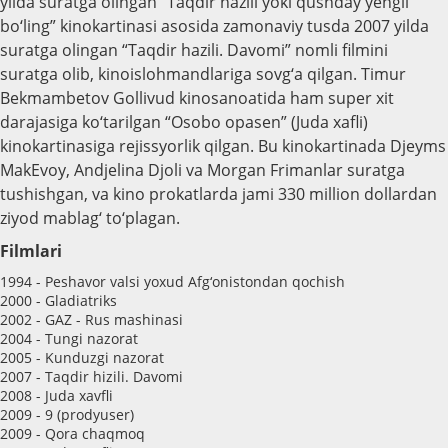
yilda suratga olingan “Taqdir hazili yoki qushday yengil
bo‘ling” kinokartinasi asosida zamonaviy tusda 2007 yilda
suratga olingan “Taqdir hazili. Davomi” nomli filmini
suratga olib, kinoislohmandlariga sovg‘a qilgan. Timur
Bekmambetov Gollivud kinosanoatida ham super xit
darajasiga ko‘tarilgan “Osobo opasen” (Juda xafli)
kinokartinasiga rejissyorlik qilgan. Bu kinokartinada Djeyms
MakEvoy, Andjelina Djoli va Morgan Frimanlar suratga
tushishgan, va kino prokatlarda jami 330 million dollardan
ziyod mablag‘ to‘plagan.
Filmlari
1994 - Peshavor valsi yoxud Afg‘onistondan qochish
2000 - Gladiatriks
2002 - GAZ - Rus mashinasi
2004 - Tungi nazorat
2005 - Kunduzgi nazorat
2007 - Taqdir hizili. Davomi
2008 - Juda xavfli
2009 - 9 (prodyuser)
2009 - Qora chaqmoq