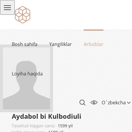
Bosh sahifa
Yangiliklar
Arboblar
Loyiha haqida
O`zbekcha
Aydabol bi Kulbodiuli
Tavallud topgan sana:
1599 yil