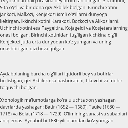
13 yoshidan xalq orasida bey bo‘lib tan olingan. 3 ta xotini,
9 ta o‘g‘li va bir dona qizi Akbilek bo‘lgan. Birinchi xotini
Jankozi, Malkozi, Kenjekozi ismli o‘g‘illarni dunyoga
keltirgan. Ikkinchi xotini Karakozi, Bozkozi va Akkozilarni.
Uchinchi xotini esa Taygeltira, Kojageldi va Kosjeteralarning
onasi bo‘lgan. Birinchi xotinidan tug‘ilgan kichkina o‘g‘li
Kenjekozi juda erta dunyodan ko‘z yumgan va uning
unashtirilgan qizi beva qolgan.
Aydabolaning barcha o‘g‘illari iqtidorli bey va botirlar
bo‘lishgan, qizi Akbilek esa bashoratchi, tikuvchi va mohir
to‘quvchi bo‘lgan.
Xronologik ma’lumotlarga ko‘ra u uchta xon yashagan
davrlarda yashagan: Batir (1652 — 1680), Tauke (1680 —
1718) va Bolat (1718 — 1729). O‘limining sanasi va sabablari
aniq emas. Aydabol bi 1680 yili olamdan ko‘z yumgan.