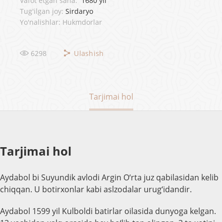
Vafot etgan sana:
1680 yil
Tug'ilgan joy:
Sirdaryo
Yo'nalishlar: Hukmdorlar
6298
Ulashish
Tarjimai hol
Tarjimai hol
Aydabol bi Suyundik avlodi Argin O‘rta juz qabilasidan kelib
chiqqan. U botirxonlar kabi aslzodalar urug‘idandir.
Aydabol 1599 yil Kulboldi batirlar oilasida dunyoga kelgan.