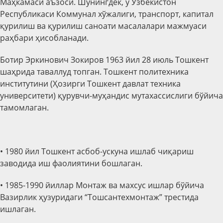
Маҳкамаси аъзоси.
Шунингдек, у Ўзбекистон
Республикаси Коммунал хўжалиги, транспорт, капитал
қурилиш ва қурилиш саноати масалалари мажмуаси
раҳбари ҳисобланади.
Ботир Эркинович Зокиров 1963 йил 28 июль Тошкент
шаҳрида таваллуд топган. Тошкент политехника
институтини (Ҳозирги
Тошкент
давлат те
x
ника
университети) қурувчи-муҳандис мутахассислиги бўйича
тамомла
ган
.
• 1980 йил Тошкент асбоб-ускуна ишлаб чиқариш
заводида иш фаолиятини бошла
ган
.
• 1985-1990 йиллар Монтаж ва махсус ишлар бўйича
Вазирлик ҳузуридаги “Тошсантехмонтаж” трестида
ишлаган.