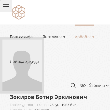
Бош сахифа
Янгиликлар
Арбоблар
Лойиҳа ҳақида
Ўзбекча
Зокиров Ботир Эркинович
Таваллуд топган сана:
28 iyul 1963 йил