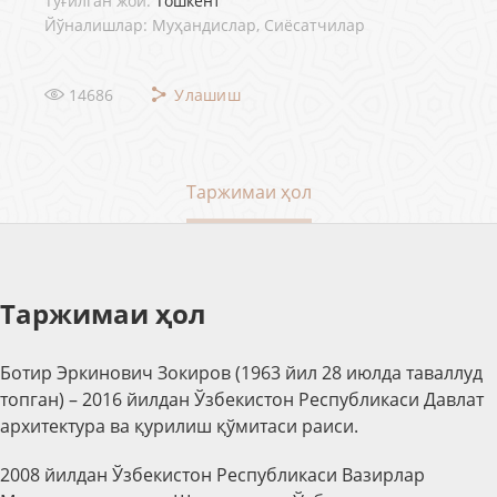
Туғилган жой:
Тошкент
Йўналишлар: Муҳандислар, Сиёсатчилар
14686
Улашиш
Таржимаи ҳол
Таржимаи ҳол
Ботир Эркинович Зокиров (1963 йил 28 июлда таваллуд
топган) – 2016 йилдан Ўзбекистон Республикаси Давлат
архитектура ва қурилиш қўмитаси раиси.
2008 йилдан Ўзбекистон Республикаси Вазирлар