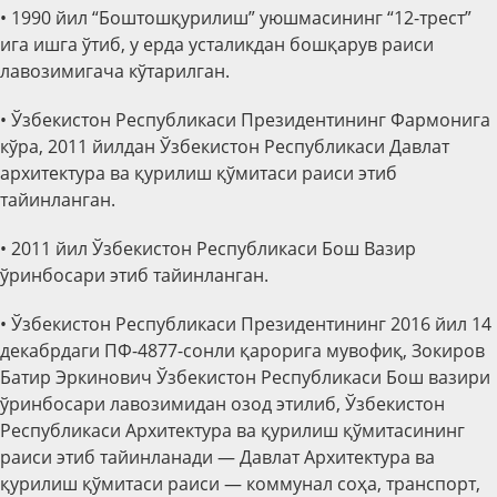
• 1990 йил
“
Боштошқурилиш
”
уюшмасининг
“
12-трест
”
ига
ишга
ўт
иб,
у ерда
уста
ликдан бошқарув раиси
лавозимигача кўтарил
ган.
• Ўзбекистон Республикаси Президентининг Фармонига
кўра, 2011 йилдан Ўзбекистон Республикаси Давлат
архитектура ва қурилиш қўмитаси раиси этиб
тайинланган.
• 2011 йил Ўзбекистон Республикаси Бош Вазир
ўринбосари этиб тайинлан
ган
.
• Ўзбекистон Республикаси Президентининг 2016 йил 14
декабрдаги ПФ-4877-сонли қарорига
мувофиқ,
Зокиров
Батир
Э
ркинович Ўзбекистон Республикаси Бош вазири
ўринбосари лавозимидан озод этил
иб,
Ўзбекистон
Республикаси Архитектура ва қурилиш қўмитасининг
раиси этиб
тайинланади — Давлат Архитектура ва
қурилиш қўмитаси раиси — коммунал соҳа, транспорт,