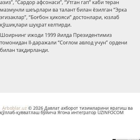
азиз”, “Сардор афсонаси”, “Ўтган гап” каби теран
мазмунли шеърлари ва талант билан ёзилган “Эрка
эгизаклар”, “Боғбон ҳикояси” достонлари, юзлаб
қўшиқлари шуҳрат келтирди.
Шоирнинг ижоди 1999 йилда Президентимиз
томонидан II-даражали “Соғлом авлод учун” ордени
билан тақдирланди.
Arboblar.uz
© 2026 Давлат ахборот тизимларини яратиш ва
қўллаб-қувватлаш бўйича Ягона интегратор UZINFOCOM