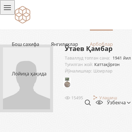
Бош сахифа
Янгиликлар
Арбоблар
Ўтаев Қамбар
Таваллуд топган сана:
1941 йил
Туғилган жой:
Каттақўрғон
Йўналишлар: Шоирлар
Лойиҳа ҳақида
15495
Улашиш
Ўзбекча