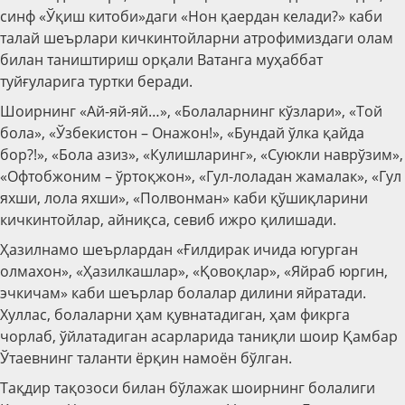
синф «Ўқиш китоби»даги «Нон қаердан келади?» каби
талай шеърлари кичкинтойларни атрофимиздаги олам
билан таништириш орқали Ватанга муҳаббат
туйғуларига туртки беради.
Шоирнинг «Ай-яй-яй…», «Болаларнинг кўзлари», «Той
бола», «Ўзбекистон – Онажон!», «Бундай ўлка қайда
бор?!», «Бола азиз», «Кулишларинг», «Суюкли наврўзим»,
«Офтобжоним – ўртоқжон», «Гул-лоладан жамалак», «Гул
яхши, лола яхши», «Полвонман» каби қўшиқларини
кичкинтойлар, айниқса, севиб ижро қилишади.
Ҳазилнамо шеърлардан «Ғилдирак ичида югурган
олмахон», «Ҳазилкашлар», «Қовоқлар», «Яйраб юргин,
эчкичам» каби шеърлар болалар дилини яйратади.
Хуллас, болаларни ҳам қувнатадиган, ҳам фикрга
чорлаб, ўйлатадиган асарларида таниқли шоир Қамбар
Ўтаевнинг таланти ёрқин намоён бўлган.
Тақдир тақозоси билан бўлажак шоирнинг болалиги