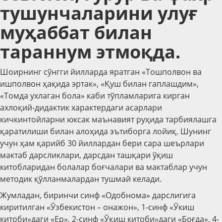
тушунчаларини улуғ
муҳаббат билан
тараннум этмоқда.
Шоирнинг сўнгги йилларда яратган «Тошполвон ва
ишполвон ҳақида эртак», «Қуш билан гаплашдим»,
«Томда ухлаган бола» каби тўпламларига кирган
ахлоқий-дидактик характердаги асарлари
кичкинтойларни юксак маънавият руҳида тарбиялашга
қаратилиши билан алоҳида эътиборга лойиқ. Шунинг
учун ҳам қарийб 30 йиллардан бери сара шеърлари
мактаб дарсликлари, дарсдан ташқари ўқиш
китобларидан болалар боғчалари ва мактаблар учун
методик қўлланмалардан тушмай келади.
Жумладан, биринчи синф «Одобнома» дарслигига
киритилган «Ўзбекистон – онажон», 1-синф «Ўкиш
китоби»даги «Ер», 2-синф «Ўқиш китоби»даги «Боғда», 4-