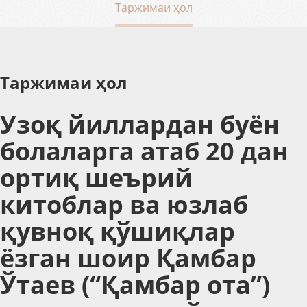
Таржимаи ҳол
Таржимаи ҳол
Узоқ йиллардан буён
болаларга атаб 20 дан
ортиқ шеърий
китоблар ва юзлаб
қувноқ қўшиқлар
ёзган шоир Қамбар
Ўтаев (“Қамбар ота”)