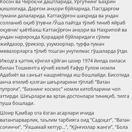
Косон ва Чироқчи даштларида, Ургутнинг Баҳрин
қишлоғида, Дарғом анҳори бўйларида, Пастдарғом
тумани далаларида, Каттақўрғон шаҳрида ва ундан
солланиб оқиб ўтувчи /Ўша пайтда тўлиб тиниб яйраб
оқувчи/ ҳаётбахш Каттақўрғон анҳори ва Наҳрипой ва
ундан нарироқда Қорадарё бўйларидаги сўлим
жийдазор, ўрикзор, узумзорлар, турфа-туман
мевазорларга тўлиб тошган унутилмас гўшаларда ўтди.
Ижодга қаттиқ кўнгил қўйган шоир 1974 йилда оиласи
билан Тошкентга кўчиб келиб Ғафур Ғулом номли
Адабиёт ва санъат нашриётида иш бошлайди. Бисотида
анча етилиб қолган шеърларини тўплаб “Ватан
тупроғи”, “Бизнинг космос” номли китобларини чоп
эттирди. Шеърлари ва эртак-достонлари тиниқиб, тилга
туша бошлади.
Шоир Қамбар ота ёзган асарлари ичида
ватанпарварлик, таълим тарбияга оид “Садоқат”, “Ватан
соғинчи”, “Ўхшамай кетгур...”, “Қўнғизлар жанги”, “Бола