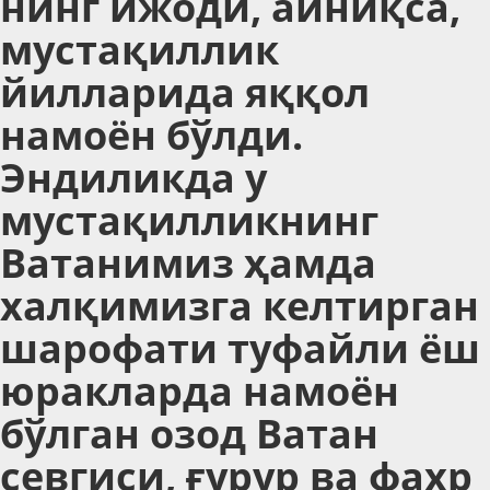
нинг ижоди, айниқса,
мустақиллик
йилларида яққол
намоён бўлди.
Эндиликда у
мустақилликнинг
Ватанимиз ҳамда
халқимизга келтирган
шарофати туфайли ёш
юракларда намоён
бўлган озод Ватан
севгиси, ғурур ва фахр