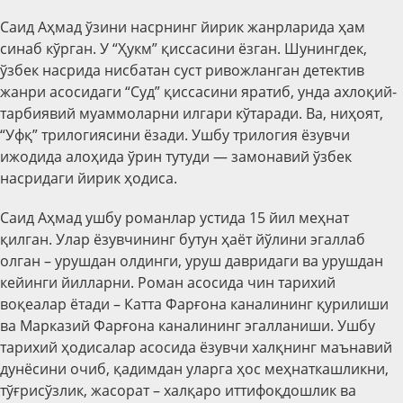
Саид Аҳмад ўзини насрнинг йирик жанрларида ҳам
синаб кўрган. У “Ҳукм” қиссасини ёзган. Шунингдек,
ўзбек насрида нисбатан суст ривожланган детектив
жанри асосидаги “Суд” қиссасини яратиб, унда ахлоқий-
тарбиявий муаммоларни илгари кўтаради. Ва, ниҳоят,
“Уфқ” трилогиясини ёзади. Ушбу трилогия ёзувчи
ижодида алоҳида ўрин тутуди — замонавий ўзбек
насридаги йирик ҳодиса.
Саид Аҳмад ушбу романлар устида 15 йил меҳнат
қилган. Улар ёзувчининг бутун ҳаёт йўлини эгаллаб
олган – урушдан олдинги, уруш давридаги ва урушдан
кейинги йилларни. Роман асосида чин тарихий
воқеалар ётади – Катта Фарғона каналининг қурилиши
ва Марказий Фарғона каналининг эгалланиши. Ушбу
тарихий ҳодисалар асосида ёзувчи халқнинг маънавий
дунёсини очиб, қадимдан уларга ҳос меҳнаткашликни,
тўғрисўзлик, жасорат – халқаро иттифоқдошлик ва