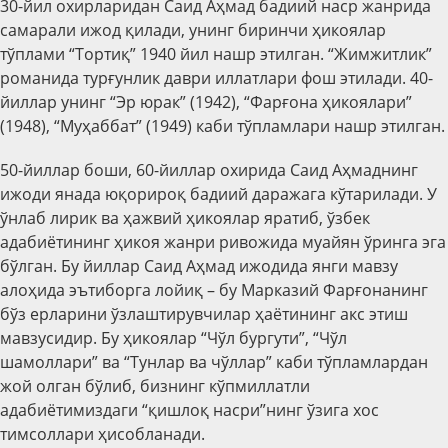
30-йил охирларидан Саид Аҳмад бадиий наср жанрида
самарали ижод қилади, унинг биринчи ҳикоялар
тўплами “Тортиқ” 1940 йил нашр этилган. “Жимжитлик”
романида турғунлик даври иллатлари фош этилади. 40-
йиллар унинг “Эр юрак” (1942), “Фарғона ҳикоялари”
(1948), “Муҳаббат” (1949) каби тўпламлари нашр этилган.
50-йиллар боши, 60-йиллар охирида Саид Аҳмаднинг
ижоди янада юқорироқ бадиий даражага кўтарилади. У
ўнлаб лирик ва ҳажвий ҳикоялар яратиб, ўзбек
адабиётининг ҳикоя жанри ривожида муайян ўринга эга
бўлган. Бу йиллар Саид Аҳмад ижодида янги мавзу
алоҳида эътиборга лойиқ – бу Марказий Фарғонанинг
бўз ерларини ўзлаштирувчилар ҳаётининг акс этиш
мавзусидир. Бу ҳикоялар “Чўл бургути”, “Чўл
шамоллари” ва “Тунлар ва чўллар” каби тўпламлардан
жой олган бўлиб, бизнинг кўпмиллатли
адабиётимиздаги “қишлоқ насри”нинг ўзига хос
тимсоллари ҳисобланади.