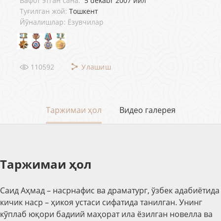
Вафот этган сана:
5 dekabr 2007 йил
Туғилган жой:
Тошкент
Йўналишлар: Ёзувчилар
110592
Улашиш
Таржимаи ҳол
Видео галерея
Таржимаи ҳол
Саид Аҳмад – насрнафис ва драматург, ўзбек адабиётида
кичик наср – ҳикоя устаси сифатида танилган. Унинг
кўплаб юқори бадиий маҳорат ила ёзилган новелла ва