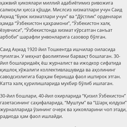
ҳажвий ҳикоялари миллий адабиётимиз ривожига
салмоқли ҳисса қўшди. Мислсиз хизматлари учун Саид
Аҳмад “
Буюк хизматлари учун
” ва “Дўстлик” орденлари
ҳамда “Ўзбекистон қаҳрамони”, “Ўзбекистон халқ
ёзувчиси”, “Ўзбекистонда хизмат кўрсатган санъат
арбоби” шарафли унвонларига сазовор бўлган.
Саид Аҳмад 1920 йил Тошкентда ишчилар оиласида
туғилган. У меҳнат фаолиятини барвақт бошлаган. 30-
йил бошларидаёқ ёш журналист ва ижодкор сифатида
қишлоқ хўжалиги коллективлашувида ва аҳолининг
саводсизлигига барҳам беришда фаол иштирок этган.
Катта халқ қурилишларида мухбир бўлиб ишлаган.
30-йил бошлари, 40-йил охирларида “Қизил Ўзбекистон”
газетасининг саҳифаларида, “Муштум” ва “Шарқ юлдузи”
журналларида ўзининг очерк ва ҳикояларини чоп этади,
радиода ҳам фаол ишлайди.