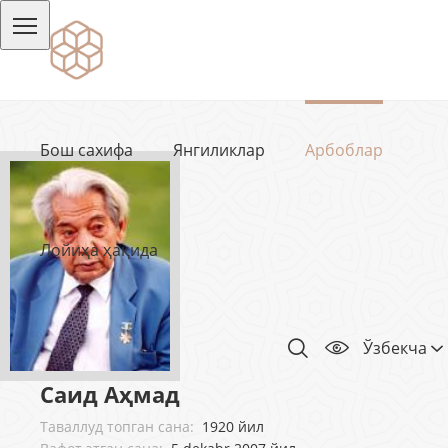
Бош сахифа
Янгиликлар
Арбоблар
Лойиҳа ҳақида
Ўзбекча
Саид Аҳмад
Таваллуд топган сана:
1920 йил