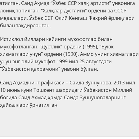
этилган. Саид Аҳмад “Ўзбек ССР халқ артисти” унвонига
лойиқ топилган, “Халқлар дўстлиги” ордени ва СССР
медаллари, Ўзбек ССР Олий Кенгаш Фахрий ёрлиқлари
билан тақдирланган.
Истиқлол йиллари кейинги мукофотлар билан
мукофотланган: “Дўстлик” ордени (1995), “Буюк
хизматлари учун” ордени (1990). Аммо унинг хизматлари
учун энг олий мукофот 1999 йил 25 августдаги
“Ўзбекистон қаҳрамони” унвони бўлган.
Саид Аҳмаднинг рафиқаси – Саида Зуннунова. 2013 йил
10 июнь куни Тошкент шаҳридаги Ўзбекистон Миллий
боғида Саид Аҳмад ҳамда Саида Зуннуноваларнинг
ҳайкаллари ўрнатилган.