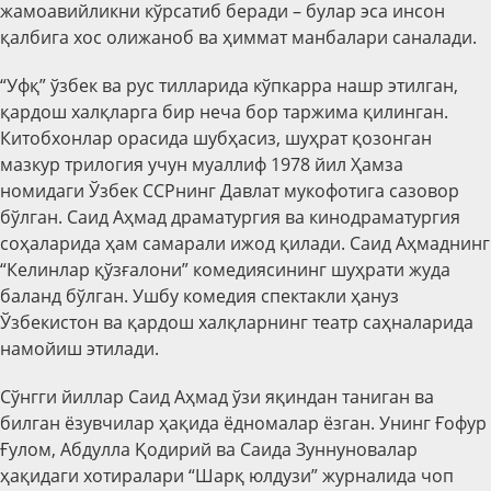
жамоавийликни кўрсатиб беради – булар эса инсон
қалбига хос олижаноб ва ҳиммат манбалари саналади.
“Уфқ” ўзбек ва рус тилларида кўпкарра нашр этилган,
қардош халқларга бир неча бор таржима қилинган.
Китобхонлар орасида шубҳасиз, шуҳрат қозонган
мазкур трилогия учун муаллиф 1978 йил Ҳамза
номидаги Ўзбек ССРнинг Давлат мукофотига сазовор
бўлган. Саид Аҳмад драматургия ва кинодраматургия
соҳаларида ҳам самарали ижод қилади. Саид Аҳмаднинг
“Келинлар қўзғалони” комедиясининг шуҳрати жуда
баланд бўлган. Ушбу комедия спектакли ҳануз
Ўзбекистон ва қардош халқларнинг театр саҳналарида
намойиш этилади.
Сўнгги йиллар Саид Аҳмад ўзи яқиндан таниган ва
билган ёзувчилар ҳақида ёдномалар ёзган. Унинг Ғофур
Ғулом, Абдулла Қодирий ва Саида Зуннуновалар
ҳақидаги хотиралари “Шарқ юлдузи” журналида чоп